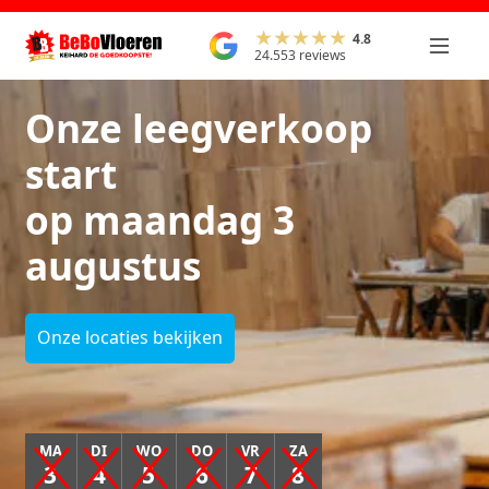
4.8
24.553 reviews
Onze leegverkoop
start
op maandag 3
augustus
Onze locaties bekijken
MA
DI
WO
DO
VR
ZA
3
4
5
6
7
8