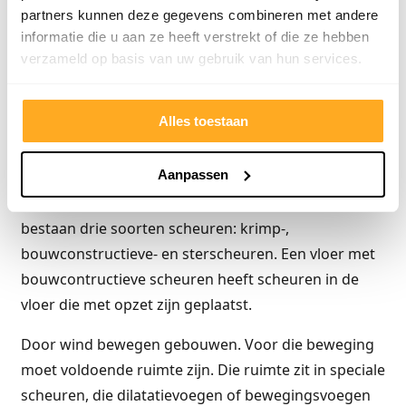
partners kunnen deze gegevens combineren met andere
zijn. Na het vegen moeten er openstaande kantjes
informatie die u aan ze heeft verstrekt of die ze hebben
blijven staan. Mocht de vloer niet voldoende vast
verzameld op basis van uw gebruik van hun services.
zijn, dan kan een voorstrijkmiddel worden gebruikt.
Alles toestaan
Hele vloer
Aanpassen
Een goede ondervloer bevat geen scheuren.
Scheurvorming is zichtbaar met het blote oog. Er
bestaan drie soorten scheuren: krimp-,
bouwconstructieve- en sterscheuren. Een vloer met
bouwcontructieve scheuren heeft scheuren in de
vloer die met opzet zijn geplaatst.
Door wind bewegen gebouwen. Voor die beweging
moet voldoende ruimte zijn. Die ruimte zit in speciale
scheuren, die dilatatievoegen of bewegingsvoegen