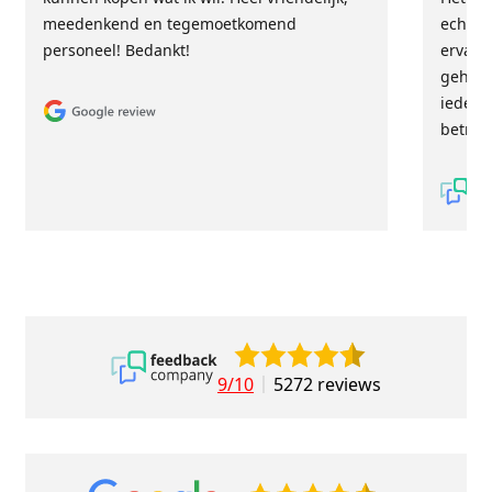
meedenkend en tegemoetkomend
echt m
personeel! Bedankt!
ervari
geholp
iederee
betrou
9/10
5272 reviews