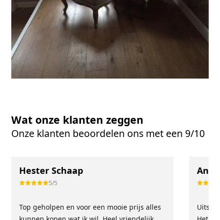
Wat onze klanten zeggen
Onze klanten beoordelen ons met een 9/10
Hester Schaap
Anne
5/5
Top geholpen en voor een mooie prijs alles
Uitste
kunnen kopen wat ik wil. Heel vriendelijk,
Het tea