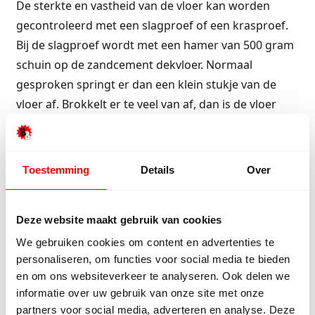
De sterkte en vastheid van de vloer kan worden
gecontroleerd met een slagproef of een krasproef.
Bij de slagproef wordt met een hamer van 500 gram
schuin op de zandcement dekvloer. Normaal
gesproken springt er dan een klein stukje van de
vloer af. Brokkelt er te veel van af, dan is de vloer
niet goed. Bij een anhydrietvloer kunnen er bij de
slagproef deuken in de vloer komen. In dat geval is
de vloer te zacht om er parket of laminaat op te
Toestemming
Details
Over
leggen.
De krasproef wordt uitgevoerd met de GitterRitz. Dit
Deze website maakt gebruik van cookies
is een stalen pijp met een instelbare veer en een
We gebruiken cookies om content en advertenties te
kras-pen. Je kunt de krasproef eventueel ook met
personaliseren, om functies voor social media te bieden
een andere voorwerpen uitvoeren, bijvoorbeeld met
en om ons websiteverkeer te analyseren. Ook delen we
een spijker of een sleutel. Met de GitterRitz kras je
informatie over uw gebruik van onze site met onze
partners voor social media, adverteren en analyse. Deze
vierkantjes in de vloer. De kraslijntjes moeten scherp