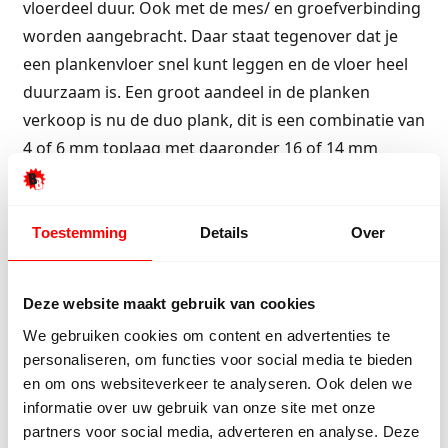
vloerdeel duur. Ook met de mes/ en groefverbinding
worden aangebracht. Daar staat tegenover dat je
een plankenvloer snel kunt leggen en de vloer heel
duurzaam is. Een groot aandeel in de planken
verkoop is nu de duo plank, dit is een combinatie van
4 of 6 mm toplaag met daaronder 16 of 14 mm
berken triplex. Bij aanvraag zijn er ook andere
plaatmaterialen gebruikt zoals osb en
merantitriplex, maar berken triplex is in de praktijk
Toestemming
Details
Over
gebleken is wel de beste en rustigste drager.
Door deze combinatie plank is het ook makkelijker
Deze website maakt gebruik van cookies
geworden om de planken breder te maken en toch
We gebruiken cookies om content en advertenties te
stabiel te houden. Ondanks dat er bij het maken van
personaliseren, om functies voor social media te bieden
en om ons websiteverkeer te analyseren. Ook delen we
de duo plank minder hard hout wordt gebruikt zijn
informatie over uw gebruik van onze site met onze
de productie kosten nog zo hoog dat er weinig prijs
partners voor social media, adverteren en analyse. Deze
verschil zit tussen de massieve plank en de