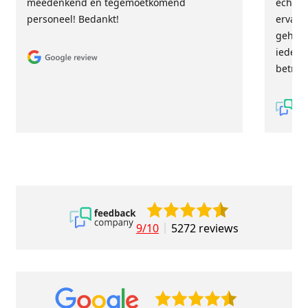
meedenkend en tegemoetkomend
echt m
personeel! Bedankt!
ervari
geholp
iederee
betrou
9/10
5272 reviews