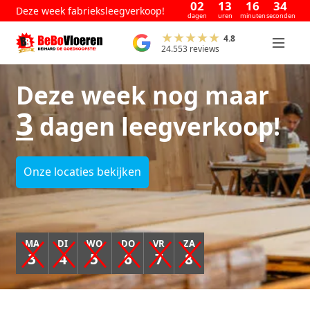
02
13
16
33
Deze week fabrieksleegverkoop!
dagen
uren
minuten
seconden
4.8
24.553 reviews
Deze week nog maar
3
dagen leegverkoop!
Onze locaties bekijken
MA
DI
WO
DO
VR
ZA
3
4
5
6
7
8