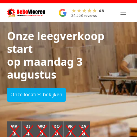
4.8
24.553 reviews
Onze leegverkoop
start
op maandag 3
augustus
Onze locaties bekijken
MA
DI
WO
DO
VR
ZA
3
4
5
6
7
8