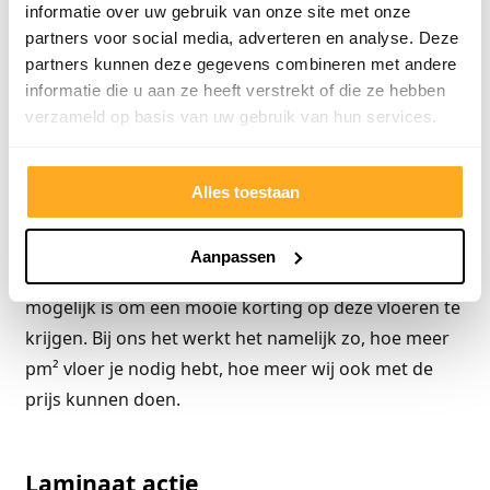
informatie over uw gebruik van onze site met onze
Extra korting op onze laminaatvloeren is dat
partners voor social media, adverteren en analyse. Deze
mogelijk? Wij hebben laminaat aanbiedingen waar
partners kunnen deze gegevens combineren met andere
informatie die u aan ze heeft verstrekt of die ze hebben
de ondervloer en plinten al bij de prijs in zit. En je
verzameld op basis van uw gebruik van hun services.
hebt vloeren onder de € 4,98 pm² waarbij staat I.C.M.
ondervloer en plinten. Bij deze vloeren is het niet
mogelijk om extra korting bij te krijgen. Deze
Alles toestaan
laminaatvloeren zijn namelijk al afgeprijsd en
hierover hebben wij al de laagste prijsgarantie zitten.
Aanpassen
Wij hebben wel duurdere soorten waarbij het wel
mogelijk is om een mooie korting op deze vloeren te
krijgen. Bij ons het werkt het namelijk zo, hoe meer
pm² vloer je nodig hebt, hoe meer wij ook met de
prijs kunnen doen.
Laminaat actie