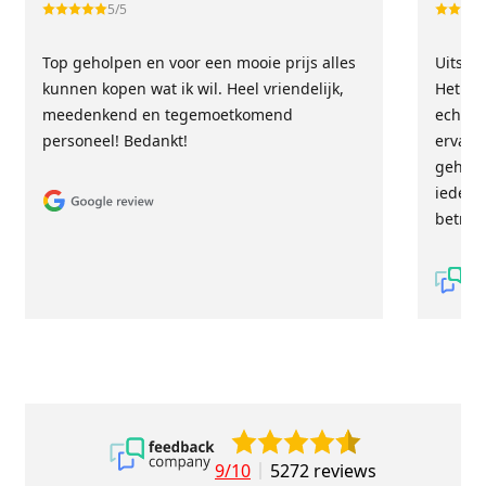
5/5
Top geholpen en voor een mooie prijs alles
Uitste
kunnen kopen wat ik wil. Heel vriendelijk,
Het tea
meedenkend en tegemoetkomend
echt m
personeel! Bedankt!
ervari
geholp
iederee
betrou
9/10
5272 reviews