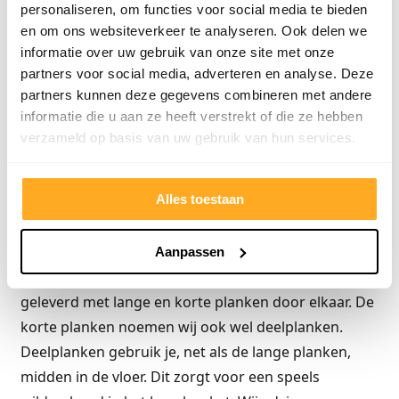
iedere plank uniek en heeft zijn eigen structuur en
personaliseren, om functies voor social media te bieden
kleur. Daarom is het belangrijk dat je de planken
en om ons websiteverkeer te analyseren. Ook delen we
goed bekijkt en eventueel mengt. Hiermee voorkom
informatie over uw gebruik van onze site met onze
partners voor social media, adverteren en analyse. Deze
je een groepje van gelijke kleuren op een plek.
partners kunnen deze gegevens combineren met andere
Gebruik bij het leggen van lamelparket een slagblok
informatie die u aan ze heeft verstrekt of die ze hebben
en een slagijzer, zodat je het lamelparket niet kapot
verzameld op basis van uw gebruik van hun services.
slaat. De eerste rij planken leg je met de gladde
(groef) kant langs de muur. Als het reststuk van de
Alles toestaan
laatste plank langer is dan 40 cm dan kan je met dit
stuk beginnen aan de volgende rij. Kortere stukken
kun je beter niet gebruiken, dit kan zorgen voor een
Aanpassen
instabiele vloer. Onze houten vloeren worden
geleverd met lange en korte planken door elkaar. De
korte planken noemen wij ook wel deelplanken.
Deelplanken gebruik je, net als de lange planken,
midden in de vloer. Dit zorgt voor een speels