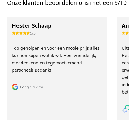
Onze klanten beoordelen ons met een 9/10
Hester Schaap
Anne
5/5
Top geholpen en voor een mooie prijs alles
Uitste
kunnen kopen wat ik wil. Heel vriendelijk,
Het tea
meedenkend en tegemoetkomend
echt m
personeel! Bedankt!
ervari
geholp
iederee
betrou