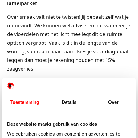
lamelparket
Over smaak valt niet te twisten! Jij bepaalt zelf wat je
mooi vindt. We kunnen wel adviseren dat wanneer je
de vloerdelen met het licht mee legt dit de ruimte
optisch vergroot. Vaak is dit in de lengte van de
woning, van raam naar raam. Kies je voor diagonaal
leggen dan moet je rekening houden met 15%
zaagverlies.
Stap 4 – Beginnen met lamelparket leggen
Bij het leggen van lamelparket moet je minimaal 1
Toestemming
Details
Over
cm van de wand vrijhouden voor eventuele speling
van het hout. Je kunt hiervoor speciale afstand
blokjes gebruiken. Tip! Gebruik houten wasknijpers,
Deze website maakt gebruik van cookies
die zijn precies 1 cm dik. Bij een houten vloer is
We gebruiken cookies om content en advertenties te