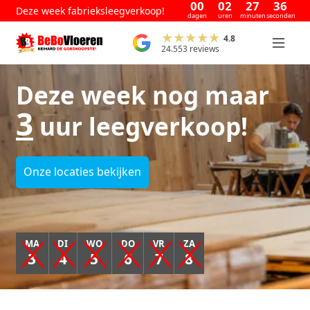
00
02
27
35
Deze week fabrieksleegverkoop!
dagen
uren
minuten
seconden
4.8
24.553 reviews
Deze week nog maar
3
uur leegverkoop!
Onze locaties bekijken
MA
DI
WO
DO
VR
ZA
3
4
5
6
7
8