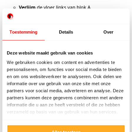
Verlijm
de vloer links van blok A
Plaats de stroken 90 graden gedraaid ten
opzichte van blok A. plaats het tweede blok
links van blok A. zorg dat de
stroken
mooi
Toestemming
Details
Over
pas aan de X-as liggen
Vernagel de stroken
Deze website maakt gebruik van cookies
Plaats een derde blok links van het tweede blok:
We gebruiken cookies om content en advertenties te
Verlijm de vloer
personaliseren, om functies voor social media te bieden
Plaats de stroken 90 graden gedraaid ten
en om ons websiteverkeer te analyseren. Ook delen we
opzichte van het tweede blok. De richting
informatie over uw gebruik van onze site met onze
van de stroken in het derde blok is gelijk
partners voor social media, adverteren en analyse. Deze
partners kunnen deze gegevens combineren met andere
aan de richting van de stroken in blok A.
informatie die u aan ze heeft verstrekt of die ze hebben
plaats het derde blok links van het tweede
verzameld op basis van uw gebruik van hun services.
blok. Zorg dat de stroken mooi pas aan de
X-as liggen
Vernagel
de stroken