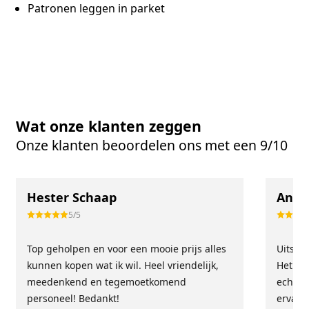
Patronen leggen in parket
Wat onze klanten zeggen
Onze klanten beoordelen ons met een 9/10
Hester Schaap
Anne
5/5
Top geholpen en voor een mooie prijs alles
Uitste
kunnen kopen wat ik wil. Heel vriendelijk,
Het tea
meedenkend en tegemoetkomend
echt m
personeel! Bedankt!
ervari