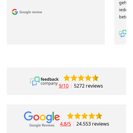
geholp
iederee
betrou
9/10
5272 reviews
4.8/5
24.553 reviews