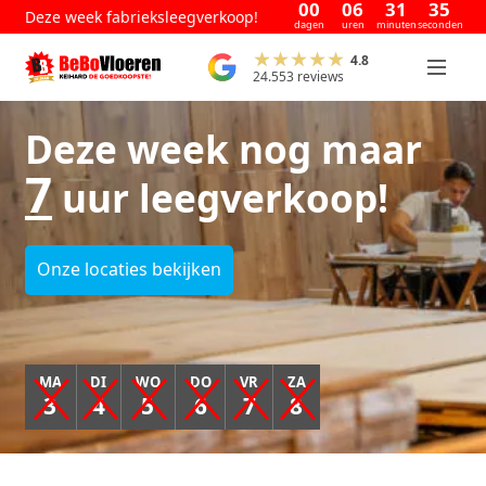
00
06
31
34
Deze week fabrieksleegverkoop!
dagen
uren
minuten
seconden
4.8
24.553 reviews
Deze week nog maar
7
uur leegverkoop!
Onze locaties bekijken
MA
DI
WO
DO
VR
ZA
3
4
5
6
7
8