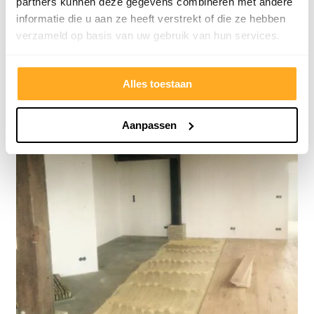
partners kunnen deze gegevens combineren met andere
informatie die u aan ze heeft verstrekt of die ze hebben
verzameld op basis van uw gebruik van hun services.
Alles toestaan
Aanpassen