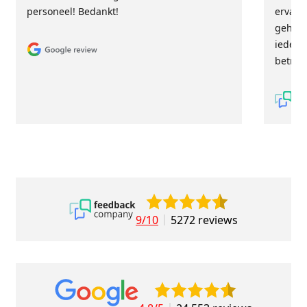
personeel! Bedankt!
ervari
geholp
iederee
betrou
9/10
5272 reviews