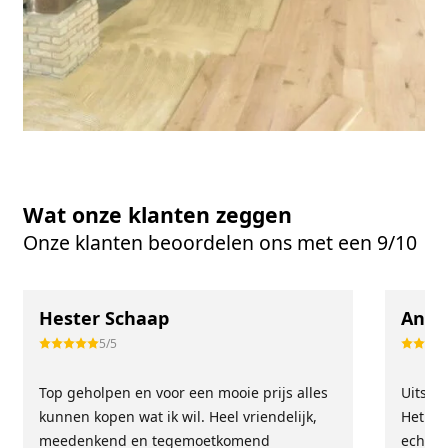
Wat onze klanten zeggen
Onze klanten beoordelen ons met een 9/10
Hester Schaap
Anne
5/5
Top geholpen en voor een mooie prijs alles
Uitste
kunnen kopen wat ik wil. Heel vriendelijk,
Het tea
meedenkend en tegemoetkomend
echt m