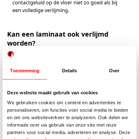
contactgeluid op de vloer niet zo goed als bij
een volledige verlijming.
Kan een laminaat ook verlijmd
worden?
Nee, dat is niet nodig. Het
laminaat
dat
tegenwoordig verkocht wordt heeft allemaal een
Toestemming
Details
Over
kliksysteem. Zo is de vloer zonder lijm zwevend te
leggen. Het kliksysteem houdt de planken aan elkaar,
waardoor er geen kieren ontstaan tussen de
Deze website maakt gebruik van cookies
vloerdelen.
We gebruiken cookies om content en advertenties te
personaliseren, om functies voor social media te bieden
Tevens kunnen laminaatvloeren niet volledig verlijmd
en om ons websiteverkeer te analyseren. Ook delen we
worden. Aan de onderkant zit namelijk een laag van
informatie over uw gebruik van onze site met onze
melamine, die te glad is hiervoor. Laminaat moet op
partners voor social media, adverteren en analyse. Deze
een ondervloer van vilt of foam gelegd worden.