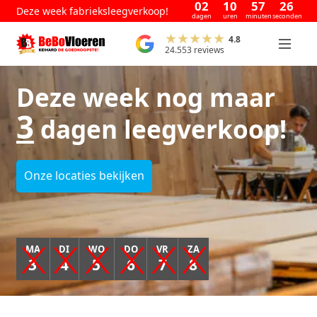
02
10
57
25
Deze week fabrieksleegverkoop!
dagen
uren
minuten
seconden
4.8
24.553 reviews
Deze week nog maar
3
dagen leegverkoop!
Onze locaties bekijken
MA
DI
WO
DO
VR
ZA
3
4
5
6
7
8