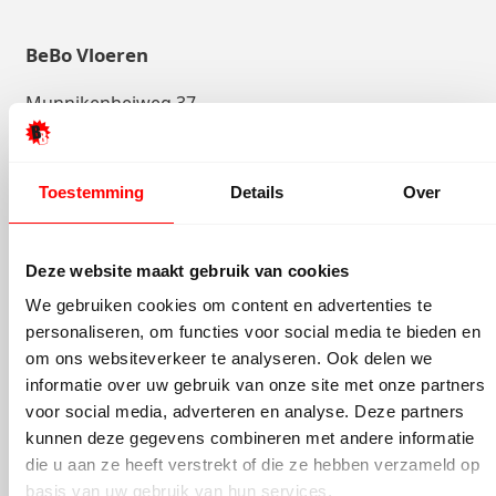
BeBo Vloeren
Munnikenheiweg 37
4879 NE Etten-Leur
Dichtbij Breda
Toestemming
Details
Over
Bovenlandweg 10
7671 BE Vriezenveen
Deze website maakt gebruik van cookies
Dichtbij Almelo
We gebruiken cookies om content en advertenties te
personaliseren, om functies voor social media te bieden en
Telefoonnummer
om ons websiteverkeer te analyseren. Ook delen we
0546 – 750 238
informatie over uw gebruik van onze site met onze partners
voor social media, adverteren en analyse. Deze partners
020 – 820 8730
kunnen deze gegevens combineren met andere informatie
076 – 200 3195
die u aan ze heeft verstrekt of die ze hebben verzameld op
basis van uw gebruik van hun services.