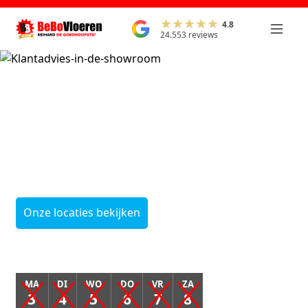
4.8
24.553 reviews
Onze leegverkoop
start
op maandag 3
augustus
Onze locaties bekijken
MA
DI
WO
DO
VR
ZA
3
4
5
6
7
8