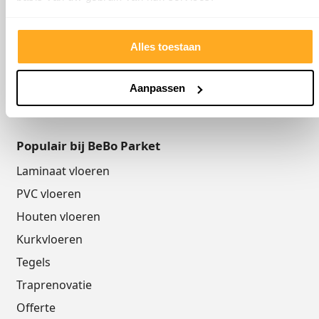
E-mailadres
info@beboparket.nl
Alles toestaan
Openingstijden
Aanpassen
Openingstijden konden niet worden geladen.
Populair bij BeBo Parket
Laminaat vloeren
PVC vloeren
Houten vloeren
Kurkvloeren
Tegels
Traprenovatie
Offerte