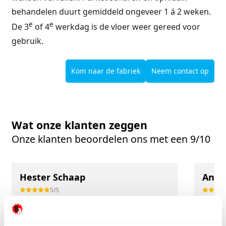
behandelen duurt gemiddeld ongeveer 1 á 2 weken.
e
e
De 3
of 4
werkdag is de vloer weer gereed voor
gebruik.
Kom naar de fabriek
Neem contact op
Wat onze klanten zeggen
Onze klanten beoordelen ons met een 9/10
Hester Schaap
Anne
5/5
Top geholpen en voor een mooie prijs alles
Uitste