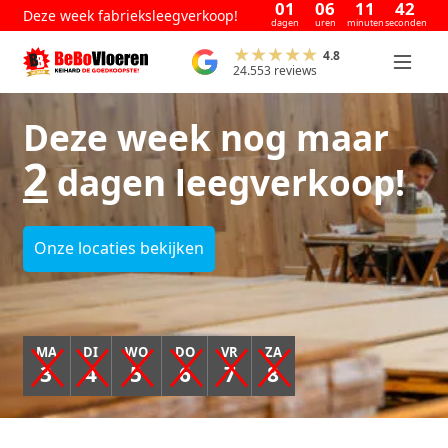
01
06
11
42
Deze week fabrieksleegverkoop!
dagen
uren
minuten
seconden
4.8
24.553 reviews
Deze week nog maar
2
dagen leegverkoop!
Onze locaties bekijken
MA
DI
WO
DO
VR
ZA
3
4
5
6
7
8