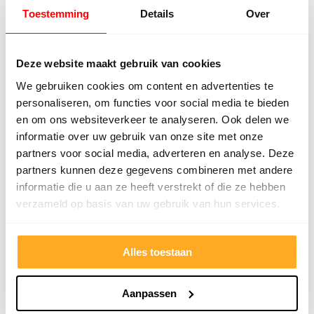
kunnen kopen wat ik wil. Heel vriendelijk,
Het tea
Toestemming
Details
Over
meedenkend en tegemoetkomend
echt m
personeel! Bedankt!
ervari
geholp
Deze website maakt gebruik van cookies
iederee
betrou
We gebruiken cookies om content en advertenties te
personaliseren, om functies voor social media te bieden
en om ons websiteverkeer te analyseren. Ook delen we
informatie over uw gebruik van onze site met onze
partners voor social media, adverteren en analyse. Deze
partners kunnen deze gegevens combineren met andere
informatie die u aan ze heeft verstrekt of die ze hebben
verzameld op basis van uw gebruik van hun services.
9/10
5272 reviews
Alles toestaan
Aanpassen