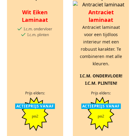
Wit Eiken
Antraciet
Laminaat
laminaat
Antraciet laminaat
I.c.m. ondervloer
voor een tijdloos
I.c.m. plinten
interieur met een
robuust karakter. Te
combineren met alle
kleuren.
I.C.M. ONDERVLOER!
I.C.M. PLINTEN!
Prijs elders:
Prijs elders:
ACTIEPRIJS VANAF
ACTIEPRIJS VANAF
pm2
pm2