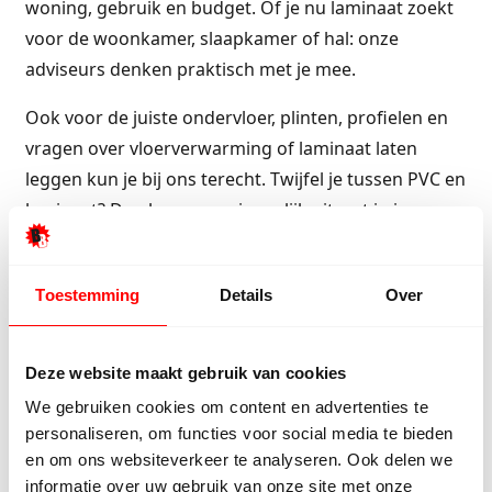
woning, gebruik en budget. Of je nu laminaat zoekt
voor de woonkamer, slaapkamer of hal: onze
adviseurs denken praktisch met je mee.
Ook voor de juiste ondervloer, plinten, profielen en
vragen over vloerverwarming of laminaat laten
leggen kun je bij ons terecht. Twijfel je tussen PVC en
laminaat? Dan leggen we je eerlijk uit wat in jouw
situatie de beste keuze is.
Dankzij slimme inkoop, grote voorraad en
Toestemming
Details
Over
wisselende restpartijen profiteer je bij BeBo Vloeren
van scherpe prijzen en fabrieksgarantie. Kom langs
Deze website maakt gebruik van cookies
in de showroom en ontdek zelf welk laminaat het
We gebruiken cookies om content en advertenties te
beste bij jou past.
personaliseren, om functies voor social media te bieden
Ons assortiment laminaat
en om ons websiteverkeer te analyseren. Ook delen we
informatie over uw gebruik van onze site met onze