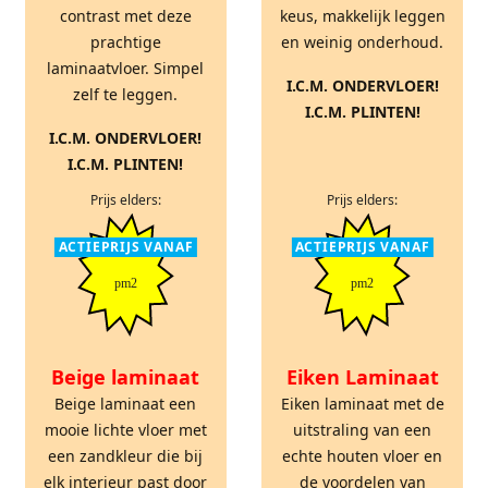
contrast met deze
keus, makkelijk leggen
prachtige
en weinig onderhoud.
laminaatvloer. Simpel
I.C.M. ONDERVLOER!
zelf te leggen.
I.C.M. PLINTEN!
I.C.M. ONDERVLOER!
I.C.M. PLINTEN!
Prijs elders:
Prijs elders:
ACTIEPRIJS VANAF
ACTIEPRIJS VANAF
pm2
pm2
Beige laminaat
Eiken Laminaat
Beige laminaat een
Eiken laminaat met de
mooie lichte vloer met
uitstraling van een
een zandkleur die bij
echte houten vloer en
elk interieur past door
de voordelen van