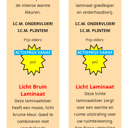
de intense warme
laminaat goedkoper
kleuren.
en onderhoudsvrij.
I.C.M. ONDERVLOER!
I.C.M. ONDERVLOER!
I.C.M. PLINTEN!
I.C.M. PLINTEN!
Prijs elders:
Prijs elders:
ACTIEPRIJS VANAF
ACTIEPRIJS VANAF
pm2
pm2
Licht Bruin
Licht Laminaat
Laminaat
Deze lichte
laminaatvloer zorgt
Deze laminaatvloer
voor een warme en
heeft een mooie, licht
ruime uitstraling voor
bruine kleur. Goed te
uw ruimte/woning.
combineren met
Een frisse uitstraling