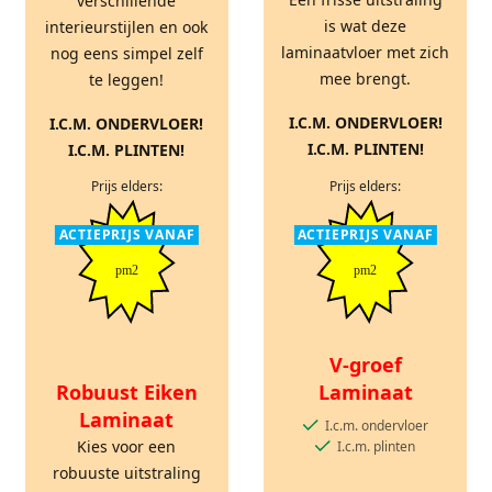
verschillende
is wat deze
interieurstijlen en ook
laminaatvloer met zich
nog eens simpel zelf
mee brengt.
te leggen!
I.C.M. ONDERVLOER!
I.C.M. ONDERVLOER!
I.C.M. PLINTEN!
I.C.M. PLINTEN!
Prijs elders:
Prijs elders:
ACTIEPRIJS VANAF
ACTIEPRIJS VANAF
pm2
pm2
V-groef
Robuust Eiken
Laminaat
Laminaat
I.c.m. ondervloer
Kies voor een
I.c.m. plinten
robuuste uitstraling