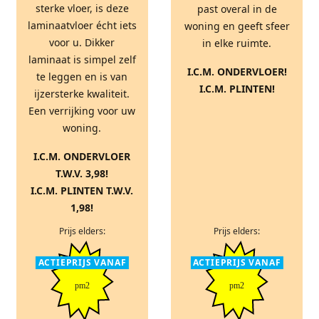
sterke vloer, is deze
past overal in de
laminaatvloer écht iets
woning en geeft sfeer
voor u. Dikker
in elke ruimte.
laminaat is simpel zelf
I.C.M. ONDERVLOER!
te leggen en is van
I.C.M. PLINTEN!
ijzersterke kwaliteit.
Een verrijking voor uw
woning.
I.C.M. ONDERVLOER
T.W.V. 3,98!
I.C.M. PLINTEN T.W.V.
1,98!
Prijs elders:
Prijs elders:
ACTIEPRIJS VANAF
ACTIEPRIJS VANAF
pm2
pm2