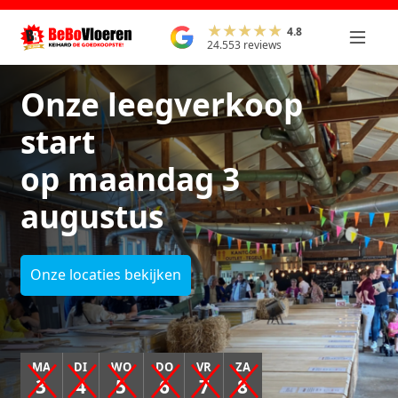
4.8
24.553 reviews
Onze leegverkoop
start
op maandag 3
augustus
Onze locaties bekijken
MA
DI
WO
DO
VR
ZA
3
4
5
6
7
8