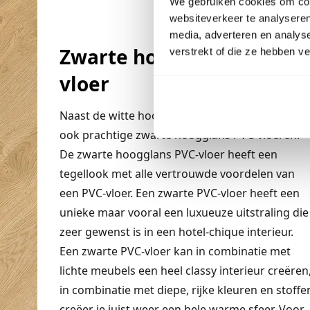
We gebruiken cookies om cont
websiteverkeer te analyseren
media, adverteren en analys
Zwarte hoogglans PVC-
verstrekt of die ze hebben v
vloer
Naast de witte hoogglans PVC-vloer hebben we
ook prachtige zwarte hoogglans PVC-vloeren.
De zwarte hoogglans PVC-vloer heeft een
tegellook met alle vertrouwde voordelen van
een PVC-vloer. Een zwarte PVC-vloer heeft een
unieke maar vooral een luxueuze uitstraling die
zeer gewenst is in een hotel-chique interieur.
Een zwarte PVC-vloer kan in combinatie met
lichte meubels een heel classy interieur creëren
in combinatie met diepe, rijke kleuren en stoffe
creëer je juist weer een hele warme sfeer. Voor