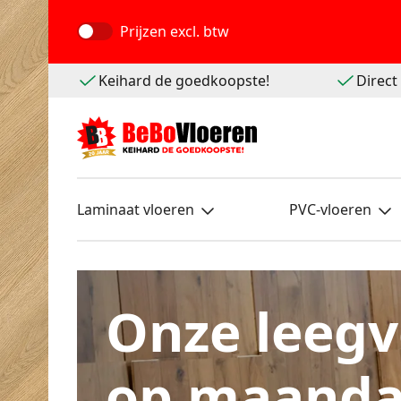
Prijzen
excl. btw
Keihard de goedkoopste!
Direc
Laminaat vloeren
PVC-vloeren
Onze leegv
op maanda