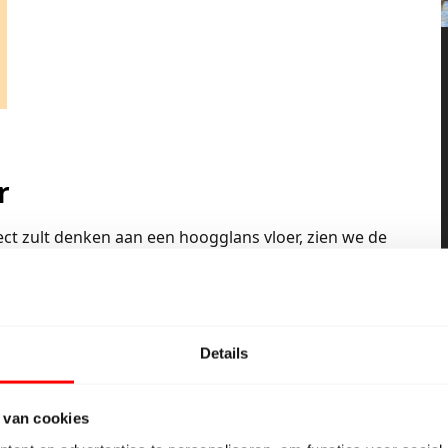
r
rect zult denken aan een hoogglans vloer, zien we de
 moderne interieurs. Een witte PVC-vloer met een
strakke uitstraling en een rijk, ruimtelijk gevoel.
 in een stijlvol kantoor- of winkelpand. Over vlekken
n: een PVC-vloer is heel eenvoudig te reinigen.
Details
t ons
onderhoudsset
is al voldoende. Daarnaast zorgt
chermlaag op de vloer. Door deze keiharde toplaag is
 van cookies
ntensief belopen ruimtes.