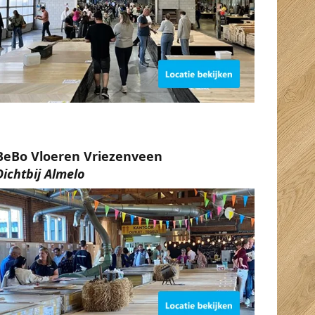
BeBo Vloeren Vriezenveen
Dichtbij Almelo