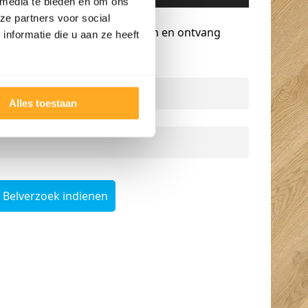
 media te bieden en om ons
Gratis advies op maat
ze partners voor social
Vraag een terugbelverzoek aan en ontvang
nformatie die u aan ze heeft
persoonlijk advies.
Naam
*
Alles toestaan
Telefoonnummer
*
Belverzoek indienen