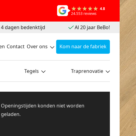
4.8
24.553 reviews
 14 dagen bedenktijd
Al 20 jaar BeBo!
en
Contact
Over ons
Kom naar de fabriek
Tegels
Traprenovatie
Openingstijden konden niet worden
geladen.