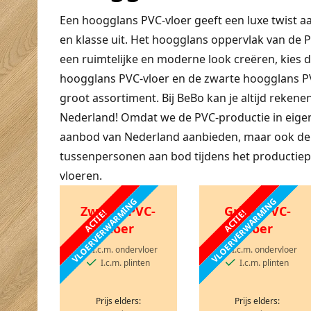
Een hoogglans PVC-vloer geeft een luxe twist aan
en klasse uit. Het hoogglans oppervlak van de P
een ruimtelijke en moderne look creëren, kies 
hoogglans PVC-vloer en de zwarte hoogglans PV
groot assortiment. Bij BeBo kan je altijd rekenen
Nederland! Omdat we de PVC-productie in eige
aanbod van Nederland aanbieden, maar ook de 
tussenpersonen aan bod tijdens het productiep
vloeren.
VLOERVERWARMING
VLOERVERWARMING
Zwarte PVC-
Grijze PVC-
ACTIE!
ACTIE!
vloer
vloer
I.c.m. ondervloer
I.c.m. ondervloer
I.c.m. plinten
I.c.m. plinten
Prijs elders:
Prijs elders: