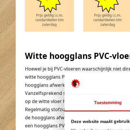
Prijs geldig i.c.m.
Prijs geldig i.c.m.
randartikelen t/m
randartikelen t/m
zaterdag
zaterdag
Witte hoogglans PVC-vloe
Hoewel je bij PVC-vloeren waarschijnlijk niet di
witte hoogglans PVC-vloer toch steeds vaker in
hoogglans afwerking geeft je interieur een super 
Vanzelfsprekend staan deze vloeren ook prachtig
op de witte vloer hoef je je geen zorgen te make
Toestemming
Regelmatig stofzuigen en zo nodig dweilen me
de hoogglans afwerking ook voor een extra bes
Deze website maakt gebruik
een hoogglans PVC-vloer enorm geschikt voor i