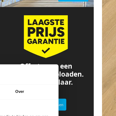
Offerte van een
concurrent? Uploaden.
Besparen. Klaar.
Over
Offertekiller openen