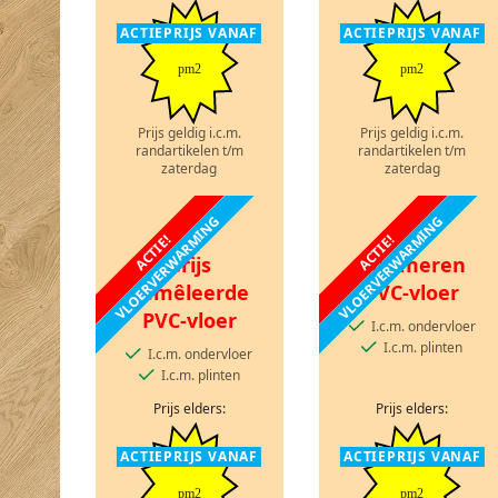
ACTIEPRIJS VANAF
ACTIEPRIJS VANAF
pm2
pm2
Prijs geldig i.c.m.
Prijs geldig i.c.m.
randartikelen t/m
randartikelen t/m
zaterdag
zaterdag
VLOERVERWARMING
VLOERVERWARMING
ACTIE!
ACTIE!
Grijs
Marmeren
gemêleerde
PVC-vloer
PVC-vloer
I.c.m. ondervloer
I.c.m. plinten
I.c.m. ondervloer
I.c.m. plinten
Prijs elders:
Prijs elders:
ACTIEPRIJS VANAF
ACTIEPRIJS VANAF
pm2
pm2