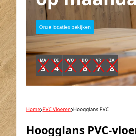
Onze locaties bekijken
MA
DI
WO
DO
VR
ZA
3
4
5
6
7
8
Home
PVC Vloeren
Hoogglans PVC
Hoogglans PVC-vloe