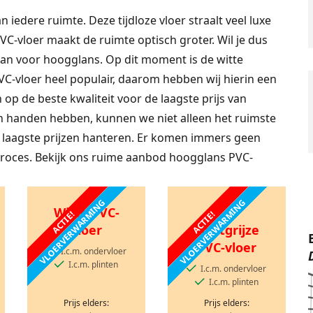
 iedere ruimte. Deze tijdloze vloer straalt veel luxe
VC-vloer maakt de ruimte optisch groter. Wil je dus
dan voor hoogglans. Op dit moment is de witte
C-vloer heel populair, daarom hebben wij hierin een
 op de beste kwaliteit voor de laagste prijs van
n handen hebben, kunnen we niet alleen het ruimste
laagste prijzen hanteren. Er komen immers geen
roces. Bekijk ons ruime aanbod hoogglans PVC-
VLOERVERWARMING
VLOERVERWARMING
Witte PVC-
ACTIE!
ACTIE!
vloer
Lichtgrijze
PVC-vloer
I.c.m. ondervloer
I.c.m. plinten
I.c.m. ondervloer
I.c.m. plinten
Prijs elders:
Prijs elders: