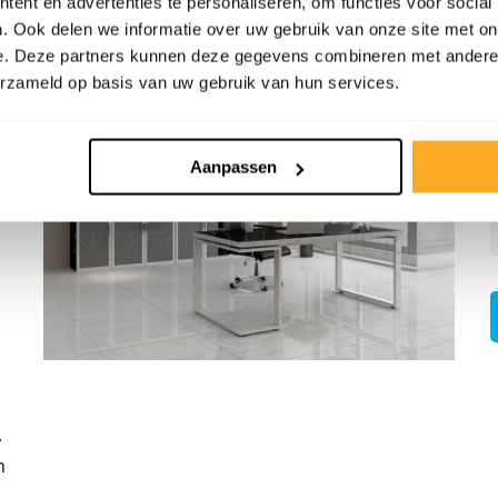
ent en advertenties te personaliseren, om functies voor social
. Ook delen we informatie over uw gebruik van onze site met on
e. Deze partners kunnen deze gegevens combineren met andere i
erzameld op basis van uw gebruik van hun services.
Aanpassen
,
n