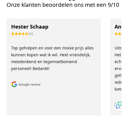
Onze klanten beoordelen ons met een 9/10
Hester Schaap
Anne
5/5
Top geholpen en voor een mooie prijs alles
Uitste
kunnen kopen wat ik wil. Heel vriendelijk,
Het tea
meedenkend en tegemoetkomend
echt m
personeel! Bedankt!
ervari
geholp
iederee
betrou