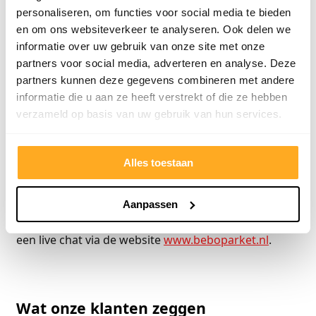
Hongaarse punt?
personaliseren, om functies voor social media te bieden
en om ons websiteverkeer te analyseren. Ook delen we
Bij Bebo Parket vind je een steeds groter
informatie over uw gebruik van onze site met onze
assortiment visgraat vloeren en ook Hongaarse
partners voor social media, adverteren en analyse. Deze
partners kunnen deze gegevens combineren met andere
punt. Je vindt er de echte houten visgraat vloeren
informatie die u aan ze heeft verstrekt of die ze hebben
van verschillende houtsoorten. De eiken vloeren
verzameld op basis van uw gebruik van hun services.
kunnen helemaal naar wens voor u worden
behandeld. Daarnaast is er ook een assortiment
laminaat en pvc vloeren. Wilt u meer informatie
Alles toestaan
hierover kom dan eens naar één van onze
showrooms. Wij zijn ook telefonisch te bereiken via
Aanpassen
0546-750238, per mail
info@beboparket.nl
of start
een live chat via de website
www.beboparket.nl
.
Wat onze klanten zeggen