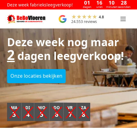
01
16
10
27
Deze week fabrieksleegverkoop!
dagen
uren
minuten
seconden
4.8
24.553 reviews
Deze week nog maar
2
dagen leegverkoop!
Onze locaties bekijken
MA
DI
WO
DO
VR
ZA
3
4
5
6
7
8