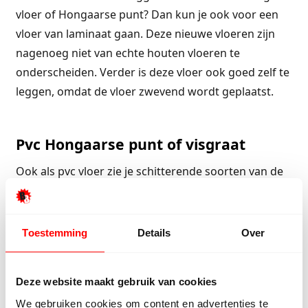
vloer of Hongaarse punt? Dan kun je ook voor een
vloer van laminaat gaan. Deze nieuwe vloeren zijn
nagenoeg niet van echte houten vloeren te
onderscheiden. Verder is deze vloer ook goed zelf te
leggen, omdat de vloer zwevend wordt geplaatst.
Pvc Hongaarse punt of visgraat
Ook als pvc vloer zie je schitterende soorten van de
Hongaarse punt of visgraat vloer. De pvc vloeren
worden wel verlijmd. Maar dit kan dan rechtstreeks
opeen geëgaliseerde dekvloer.
Toestemming
Details
Over
Waar koop je een mooie en
Deze website maakt gebruik van cookies
betaalbare visgraat vloer of
We gebruiken cookies om content en advertenties te