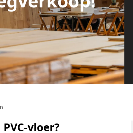
egverkoop!
en
n PVC-vloer?