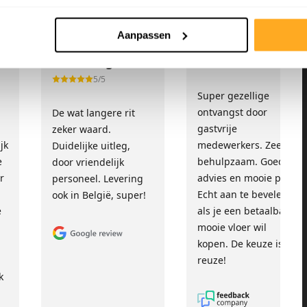
Aanpassen
Sandra Van
Fam. Cense
Herreweghe
10/10
5/5
Super gezellige
!
ontvangst door
De wat langere rit
gastvrije
zeker waard.
jk
medewerkers. Zeer
Duidelijke uitleg,
e
behulpzaam. Goed
door vriendelijk
r
advies en mooie prijs.
personeel. Levering
Echt aan te bevelen
ook in België, super!
e
als je een betaalbare,
mooie vloer wil
kopen. De keuze is
reuze!
k