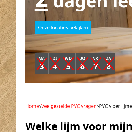
dagen le
Onze locaties bekijken
MA
DI
WO
DO
VR
ZA
3
4
5
6
7
8
Home
Veelgestelde PVC vragen
PVC vloer lijm
Welke lijm voor mij