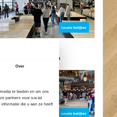
BeBo Vloeren Vriezenveen
Dichtbij Almelo
Over
 media te bieden en om ons
ze partners voor social
nformatie die u aan ze heeft