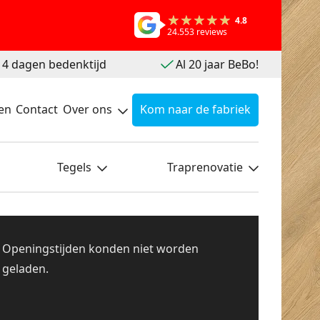
4.8
24.553 reviews
 14 dagen bedenktijd
Al 20 jaar BeBo!
en
Contact
Over ons
Kom naar de fabriek
Tegels
Traprenovatie
Openingstijden konden niet worden
geladen.