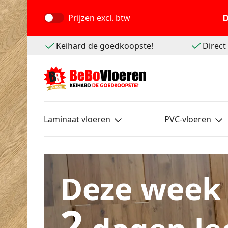
D
Prijzen
excl. btw
Keihard de goedkoopste!
Direc
Laminaat vloeren
PVC-vloeren
Deze week
2