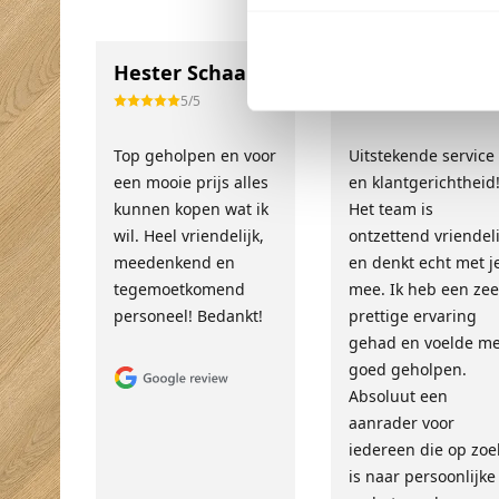
Hester Schaap
Anne Bos
5/5
10/10
Top geholpen en voor
Uitstekende service
een mooie prijs alles
en klantgerichtheid
kunnen kopen wat ik
Het team is
wil. Heel vriendelijk,
ontzettend vriendeli
meedenkend en
en denkt echt met j
tegemoetkomend
mee. Ik heb een zee
personeel! Bedankt!
prettige ervaring
gehad en voelde m
goed geholpen.
Absoluut een
aanrader voor
iedereen die op zoe
is naar persoonlijke