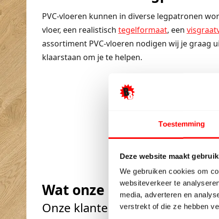
PVC-vloeren kunnen in diverse legpatronen wor
vloer, een realistisch
tegelformaat
, een
visgraat
assortiment PVC-vloeren nodigen wij je graag u
klaarstaan om je te helpen.
Toestemming
Deze website maakt gebruik
We gebruiken cookies om cont
websiteverkeer te analyseren
Wat onze klanten zeggen
media, adverteren en analys
Onze klanten beoordelen ons m
verstrekt of die ze hebben v