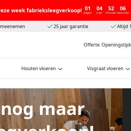
01
04
52
05
eze week fabrieksleegverkoop!
dagen
uren
minuten
seconden
t meenemen
25 jaar garantie
Altijd
Offerte
Openingstijd
Houten vloeren
Visgraat vloeren
 nog maar