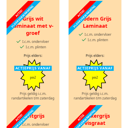
VLOERVERWARMING
VLOERVERWARMING
ACTIE!
ACTIE!
Grijs wit
Modern Grijs
laminaat met v-
Laminaat
groef
I.c.m. ondervloer
I.c.m. plinten
I.c.m. ondervloer
I.c.m. plinten
Prijs elders:
Prijs elders:
ACTIEPRIJS VANAF
ACTIEPRIJS VANAF
pm2
pm2
Prijs geldig i.c.m.
Prijs geldig i.c.m.
randartikelen t/m zaterdag
randartikelen t/m zaterdag
VLOERVERWARMING
VLOERVERWARMING
Lichtgrijs
Donkergrijs
ACTIE!
ACTIE
visgraat
I.c.m. ondervloer