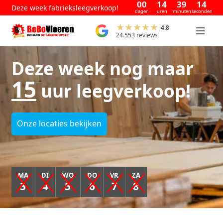
00
14
39
13
Deze week fabrieksleegverkoop!
dagen
uren
minuten
seconden
4.8
24.553 reviews
Deze week nog maar
15
uur leegverkoop!
Onze locaties bekijken
MA
DI
WO
DO
VR
ZA
3
4
5
6
7
8