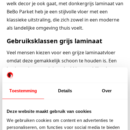
welk decor je ook gaat, met donkergrijs laminaat van
BeBo Parket heb je een stijlvolle vloer met een
klassieke uitstraling, die zich zowel in een moderne
als landelijke omgeving thuis voelt.
Gebruiksklassen grijs laminaat
Veel mensen kiezen voor een grijze laminaatvloer
omdat deze gemakkelijk schoon te houden is. Een
laminaatvloer wordt ingedeeld in verschillende
kwaliteitsniveaus. Op deze manier kies je bij het
kopen eenvoudig tussen deze verschillende
Toestemming
Details
Over
gebruiksklassen. Wanneer je laminaat wilt kopen
voor een rustige zolderkamer kun je het beste
kiezen voor de lichtste klasse. Dit is ook de
Deze website maakt gebruik van cookies
goedkoopste variant. Voor een woonkamer
We gebruiken cookies om content en advertenties te
adviseren wij de hoogste klasse. Wil je graag meer
personaliseren, om functies voor social media te bieden