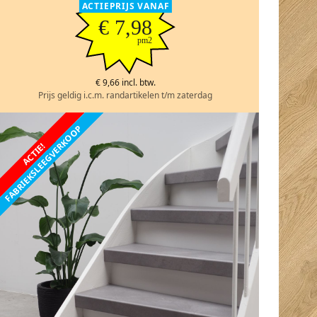
ACTIEPRIJS VANAF
€ 7,98
pm2
€ 9,66 incl. btw.
Prijs geldig i.c.m. randartikelen t/m zaterdag
FABRIEKSLEEGVERKOOP
ACTIE!