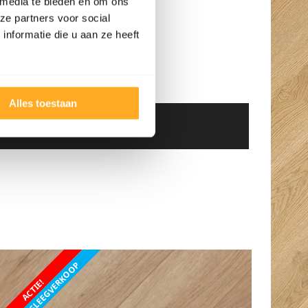
 media te bieden en om ons
ze partners voor social
nformatie die u aan ze heeft
Alles toestaan
n op = op
FABRIEKSLEEGVERKOOP
ACTIE!