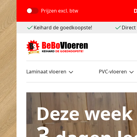
D
Prijzen
excl. btw
Keihard de goedkoopste!
Direc
Laminaat vloeren
PVC-vloeren
Deze week
3