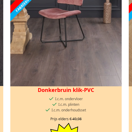
Donkerbruin klik-PVC
I.c.m. ondervloer
I.c.m. plinten
I.c.m. onderhoudsset
Prijs elders
€ 49,98