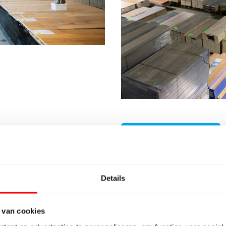
BeBo Vloeren Vriezenveen
Bovenlandweg 10
7671 BE Vriezenveen
Details
Telefoonnummers:
0546 – 750 238
 van cookies
020 – 820 8730