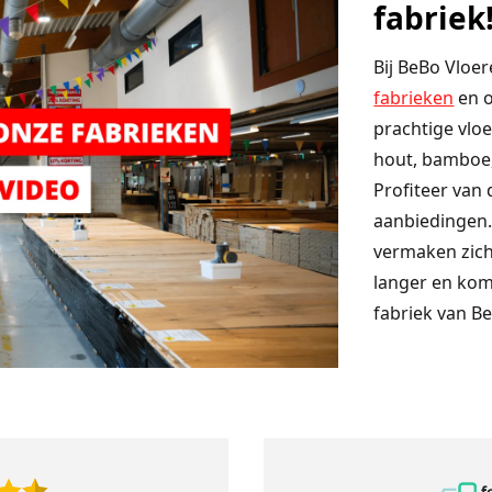
fabriek
Bij BeBo Vloe
fabrieken
en o
prachtige vloe
hout, bamboe,
Profiteer van 
aanbiedingen.
vermaken zich
langer en kom 
fabriek van B