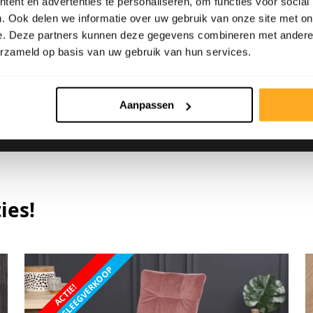
ent en advertenties te personaliseren, om functies voor social
. Ook delen we informatie over uw gebruik van onze site met on
E-mailadres:
e. Deze partners kunnen deze gegevens combineren met andere i
info@bebovloeren.nl
erzameld op basis van uw gebruik van hun services.
Aanpassen
k fabrieksleegverkoop – Wij ruime
ies!
FABRIEKSLEEGVERKOOP
ACTIE!