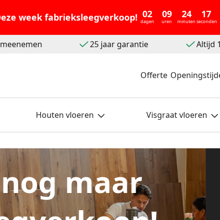
02
09
24
15
eze week fabrieksleegverkoop!
dagen
uren
minuten
seconden
t meenemen
25 jaar garantie
Altijd
Offerte
Openingstijd
Houten vloeren
Visgraat vloeren
 nog maar