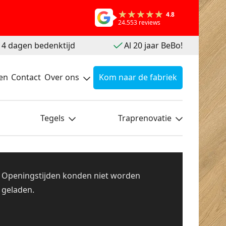
4.8
24.553 reviews
 14 dagen bedenktijd
Al 20 jaar BeBo!
en
Contact
Over ons
Kom naar de fabriek
Tegels
Traprenovatie
Openingstijden konden niet worden
geladen.