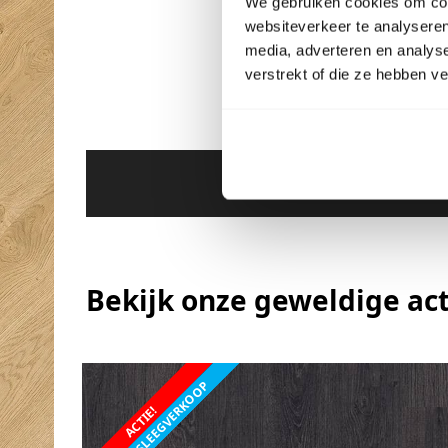
We gebruiken cookies om cont
websiteverkeer te analyseren
media, adverteren en analys
verstrekt of die ze hebben v
Deze wee
Bekijk onze geweldige act
FABRIEKSLEEGVERKOOP
ACTIE!