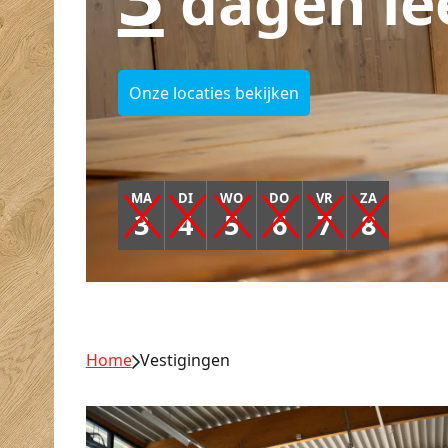
dagen le
Onze locaties bekijken
MA
DI
WO
DO
VR
ZA
3
4
5
6
7
8
Home
Vestigingen