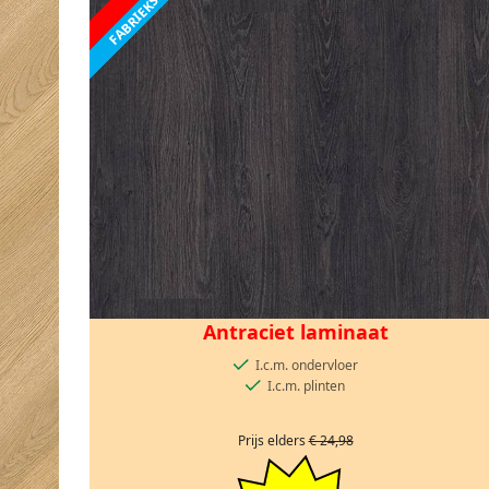
Antraciet laminaat
I.c.m. ondervloer
I.c.m. plinten
Prijs elders
€ 24,98