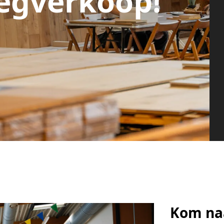
egverkoop!
Kom naa