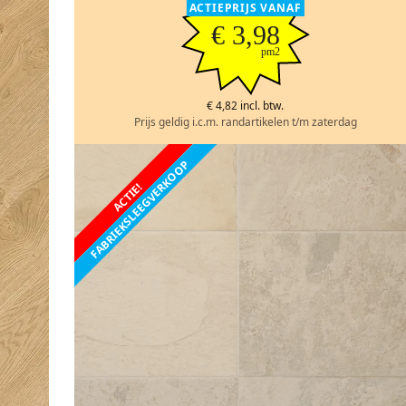
ACTIEPRIJS VANAF
€ 3,98
pm2
€ 4,82 incl. btw.
Prijs geldig i.c.m. randartikelen t/m zaterdag
FABRIEKSLEEGVERKOOP
ACTIE!