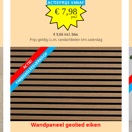
ACTIEPRIJS VANAF
€ 7,98
pm2
€ 9,66 incl. btw.
Prijs geldig i.c.m. randartikelen t/m zaterdag
FABRIEKSLEEGVERKOOP
ACTIE!
Wandpaneel geolied eiken