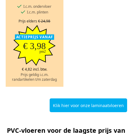
I.c.m. ondervloer
I.c.m. plinten
Prijs elders
€ 24,98
ACTIEPRIJS VANAF
€ 3,98
pm2
€ 4,82 incl. btw.
Prijs geldig i.c.m.
randartikelen t/m zaterdag
Klik hier voor onze laminaatvloeren
PVC-vloeren voor de laagste prijs van