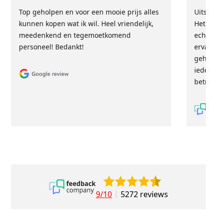
Top geholpen en voor een mooie prijs alles
Uitste
kunnen kopen wat ik wil. Heel vriendelijk,
Het tea
meedenkend en tegemoetkomend
echt m
personeel! Bedankt!
ervari
geholp
iederee
betrou
9/10
5272 reviews