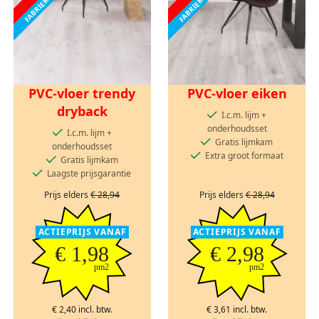
PVC-vloer trendy
PVC-vloer eiken
dryback
I.c.m. lijm +
onderhoudsset
I.c.m. lijm +
Gratis lijmkam
onderhoudsset
Extra groot formaat
Gratis lijmkam
Laagste prijsgarantie
Prijs elders
€ 28,94
Prijs elders
€ 28,94
ACTIEPRIJS VANAF
ACTIEPRIJS VANAF
€ 1,98
€ 2,98
pm2
pm2
€ 2,40 incl. btw.
€ 3,61 incl. btw.