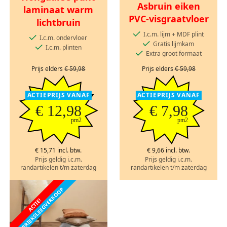
Asbruin eiken
laminaat warm
PVC-visgraatvloer
lichtbruin
I.c.m. lijm + MDF plint
I.c.m. ondervloer
Gratis lijmkam
I.c.m. plinten
Extra groot formaat
Prijs elders
€ 59,98
Prijs elders
€ 59,98
ACTIEPRIJS VANAF
ACTIEPRIJS VANAF
€ 12,98
€ 7,98
pm2
pm2
€ 15,71 incl. btw.
€ 9,66 incl. btw.
Prijs geldig i.c.m.
Prijs geldig i.c.m.
randartikelen t/m zaterdag
randartikelen t/m zaterdag
FABRIEKSLEEGVERKOOP
ACTIE!