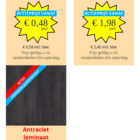
ACTIEPRIJS VANAF
ACTIEPRIJS VANAF
€ 0,48
€ 1,98
pm2
pm2
€ 0,58 incl. btw.
€ 2,40 incl. btw.
Prijs geldig i.c.m.
Prijs geldig i.c.m.
randartikelen t/m zaterdag
randartikelen t/m zaterdag
FABRIEKSLEEGVERKOOP
ACTIE!
Antraciet
laminaat