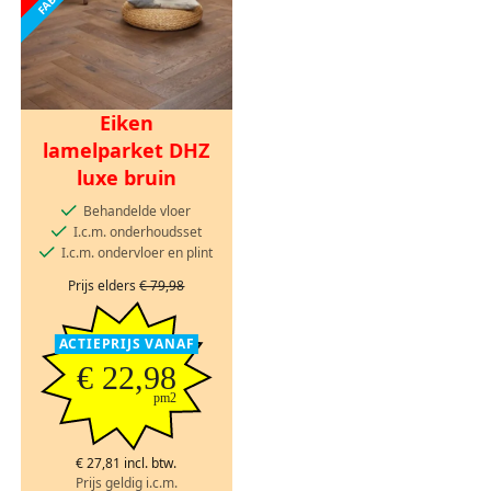
Eiken
lamelparket DHZ
luxe bruin
Behandelde vloer
I.c.m. onderhoudsset
I.c.m. ondervloer en plint
Prijs elders
€ 79,98
ACTIEPRIJS VANAF
€ 22,98
pm2
€ 27,81 incl. btw.
Prijs geldig i.c.m.