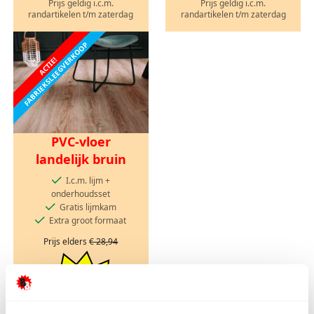
Prijs geldig i.c.m.
Prijs geldig i.c.m.
randartikelen t/m zaterdag
randartikelen t/m zaterdag
FABRIEKSLEEGVERKOOP
ACTIE!
PVC-vloer
landelijk bruin
I.c.m. lijm +
onderhoudsset
Gratis lijmkam
Extra groot formaat
Prijs elders
€ 28,94
ACTIEPRIJS VANAF
€ 3,98
pm2