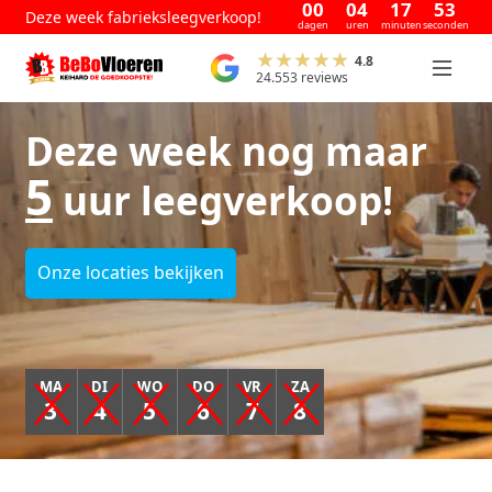
00
04
17
51
Deze week fabrieksleegverkoop!
dagen
uren
minuten
seconden
4.8
24.553 reviews
Deze week nog maar
5
uur leegverkoop!
Onze locaties bekijken
MA
DI
WO
DO
VR
ZA
3
4
5
6
7
8