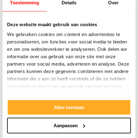
Toestemming
Details
Over
€ 4,82 incl. btw.
Prijs geldig i.c.m.
Deze website maakt gebruik van cookies
randartikelen t/m zaterdag
We gebruiken cookies om content en advertenties te
personaliseren, om functies voor social media te bieden
en om ons websiteverkeer te analyseren. Ook delen we
Klik hier voor onze PVC-vloeren
informatie over uw gebruik van onze site met onze
partners voor social media, adverteren en analyse. Deze
partners kunnen deze gegevens combineren met andere
informatie die u aan ze heeft verstrekt of die ze hebben
De welbekende visgraatvloeren
verzameld op basis van uw gebruik van hun services.
Bij BeBo Vloeren vind je een geweldige collectie van
PVC- en
eikenhouten visgraatvloeren
. Deze klassieke
Alles toestaan
en tijdloze stijl geeft elke ruimte een luxe en
verfijnde uitstraling. Met onze uitgebreide collectie
Aanpassen
vind je gegarandeerd een droomvloer die perfect
aansluit bij jouw wensen en interieur.