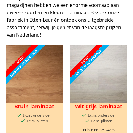
magazijnen hebben we een enorme voorraad aan
diverse soorten en kleuren laminaat. Bezoek onze
fabriek in Etten-Leur én ontdek ons uitgebreide
assortiment, terwijl je geniet van de laagste prijzen
van Nederland!
FABRIEKSLEEGVERKOOP
FABRIEKSLEEGVERKOOP
ACTIE!
ACTIE!
Bruin laminaat
Wit grijs laminaat
I.c.m. ondervloer
I.c.m. ondervloer
I.c.m. plinten
I.c.m. plinten
Prijs elders
€ 24,98