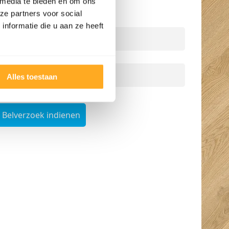
 media te bieden en om ons
persoonlijk advies.
ze partners voor social
Naam
*
nformatie die u aan ze heeft
Telefoonnummer
*
Alles toestaan
Belverzoek indienen