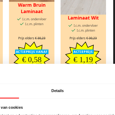
Warm Bruin
Laminaat
Laminaat Wit
I.c.m. ondervloer
I.c.m. plinten
I.c.m. ondervloer
I.c.m. plinten
Prijs elders
€ 30,23
Prijs elders
€ 30,23
ACTIEPRIJS VANAF
ACTIEPRIJS
€ 0,58
€ 1,19
pm2
pm2
€ 0,48 excl. btw.
€ 0,98 excl. btw.
Prijs geldig i.c.m.
Prijs geldig i.c.m.
randartikelen t/m
randartikelen t/m
Details
zaterdag
zaterdag
 van cookies
ACTIE!
ACTIE!