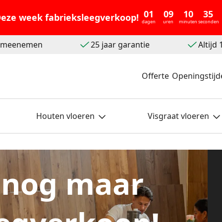
01
09
10
33
eze week fabrieksleegverkoop!
dagen
uren
minuten
seconden
t meenemen
25 jaar garantie
Altijd
Offerte
Openingstijd
Houten vloeren
Visgraat vloeren
 nog maar