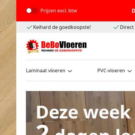
D
Prijzen
excl. btw
Keihard de goedkoopste!
Direc
Laminaat vloeren
PVC-vloeren
Deze week
2