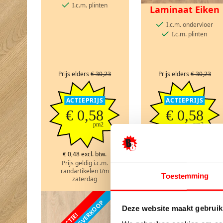
I.c.m. plinten
Laminaat Eiken
I.c.m. ondervloer
I.c.m. plinten
Prijs elders
€ 30,23
Prijs elders
€ 30,23
ACTIEPRIJS
ACTIEPRIJS
€ 0,58
€ 0,58
pm2
pm2
€ 0,48 excl. btw.
€ 0,48 excl. btw.
Prijs geldig i.c.m.
Prijs geldig i.c.m.
randartikelen t/m
randartikelen t/m
Toestemming
zaterdag
zaterdag
Deze website maakt gebruik
ACTIE!
ACTIE!