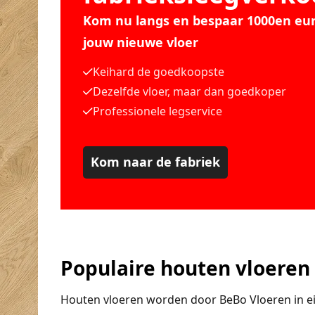
Kom nu langs en bespaar 1000en eur
jouw nieuwe vloer
Keihard de goedkoopste
Dezelfde vloer, maar dan goedkoper
Professionele legservice
Kom naar de fabriek
Populaire houten vloeren
Houten vloeren worden door BeBo Vloeren in e