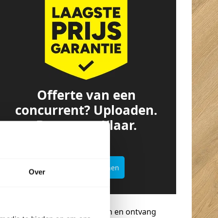
Offerte van een
concurrent? Uploaden.
Besparen. Klaar.
Offertekiller openen
Over
Gratis advies op maat
Vraag een terugbelverzoek aan en ontvang