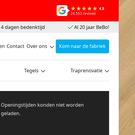
4.8
24.553 reviews
 14 dagen bedenktijd
Al 20 jaar BeBo!
en
Contact
Over ons
Kom naar de fabriek
Tegels
Traprenovatie
Openingstijden konden niet worden
geladen.