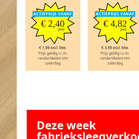
ACTIEPRIJS VANAF
ACTIEPRIJS VANAF
€ 2,40
€ 4,82
pm2
pm2
€ 1,98 excl. btw.
€ 3,98 excl. btw.
Prijs geldig i.c.m.
Prijs geldig i.c.m.
randartikelen t/m
randartikelen t/m
zaterdag
zaterdag
Deze week
fabrieksleegverko