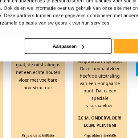
FABRIEKSLEEGVERKOOP
FABRIEKSLEEGVERKOOP
ent en advertenties te personaliseren, om functies voor social
. Ook delen we informatie over uw gebruik van onze site met on
e. Deze partners kunnen deze gegevens combineren met andere i
erzameld op basis van uw gebruik van hun services.
PVC laminaat
PVC-laminaat grijs de
Visgraat
vloer met de extra
laminaat
Aanpassen
harde slijtlaag die
Laminaat in
een leven lang mee
visgraatvorm gelegd.
gaat, de uitstraling is
Deze laminaatvloer
net een echte houten
heeft de uitstraling
vloer met voelbare
van een Hongaarse
houtstructuur.
punt. Dat is een
speciale
visgraatvloer.
I.C.M. ONDERVLOER!
I.C.M. PLINTEN!
Prijs elders
€ 30,23
Prijs elders
€ 33,86