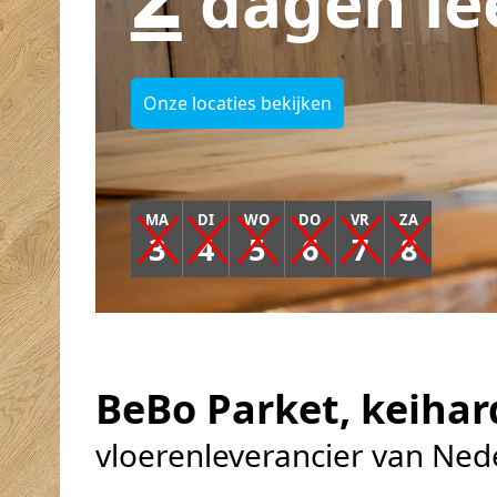
dagen le
Onze locaties bekijken
MA
DI
WO
DO
VR
ZA
3
4
5
6
7
8
BeBo Parket, keiha
vloerenleverancier van Ned