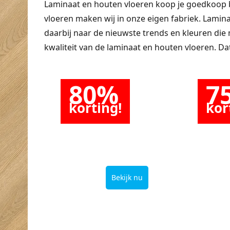
Laminaat en houten vloeren koop je goedkoop 
vloeren maken wij in onze eigen fabriek. Laminaa
daarbij naar de nieuwste trends en kleuren die
kwaliteit van de laminaat en houten vloeren. Dat
80%
7
korting!
kor
op laminaat
op PV
Bekijk nu