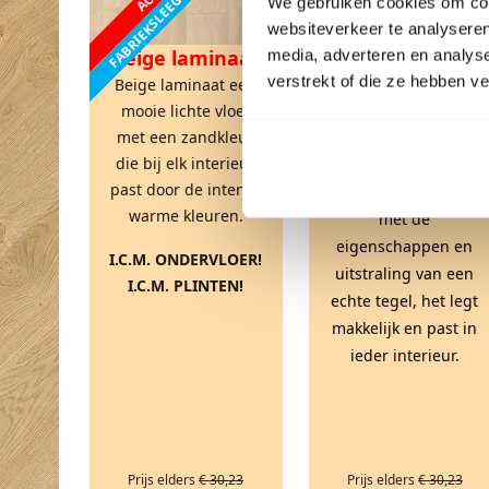
FABRIEKSLEEGVERKOOP
FABRIEKSLEEGVERKOOP
We gebruiken cookies om cont
websiteverkeer te analyseren
Beige laminaat
media, adverteren en analys
verstrekt of die ze hebben v
Beige laminaat een
mooie lichte vloer
Tegel laminaat
met een zandkleur
die bij elk interieur
Tegel laminaat is een
past door de intense
prachtige laminaat
warme kleuren.
met de
eigenschappen en
I.C.M. ONDERVLOER!
uitstraling van een
I.C.M. PLINTEN!
echte tegel, het legt
makkelijk en past in
ieder interieur.
Prijs elders
€ 30,23
Prijs elders
€ 30,23