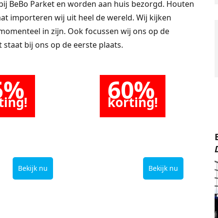
bij BeBo Parket en worden aan huis bezorgd. Houten
t importeren wij uit heel de wereld. Wij kijken
 momenteel in zijn. Ook focussen wij ons op de
 staat bij ons op de eerste plaats.
5%
60%
ting!
korting!
C-vloeren
op houten
vloeren
Bekijk nu
Bekijk nu