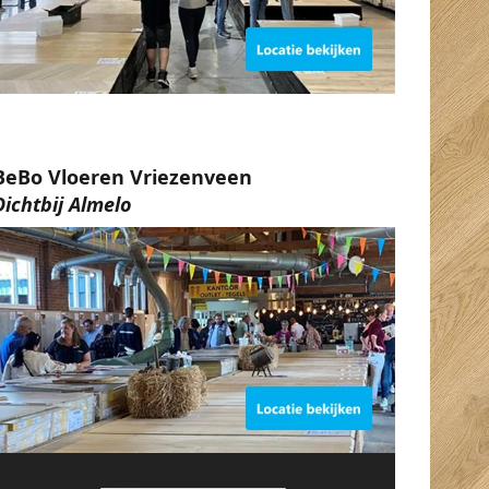
BeBo Vloeren Vriezenveen
Dichtbij Almelo