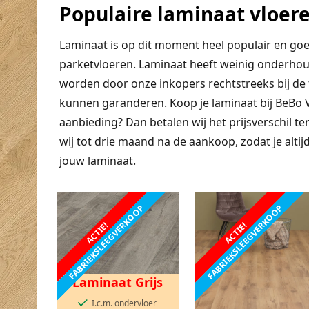
Populaire laminaat vloer
Laminaat is op dit moment heel populair en goe
parketvloeren. Laminaat heeft weinig onderhou
worden door onze inkopers rechtstreeks bij de f
kunnen garanderen. Koop je laminaat bij BeBo 
aanbieding? Dan betalen wij het prijsverschil t
wij tot drie maand na de aankoop, zodat je alt
jouw laminaat.
FABRIEKSLEEGVERKOOP
FABRIEKSLEEGVERKOOP
ACTIE!
ACTIE!
Laminaat Grijs
I.c.m. ondervloer