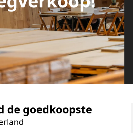
egverkoop!
rd de goedkoopste
erland