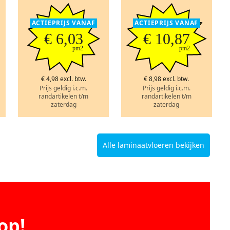
ACTIEPRIJS VANAF
ACTIEPRIJS VANAF
€ 6,03
€ 10,87
pm2
pm2
€ 4,98 excl. btw.
€ 8,98 excl. btw.
Prijs geldig i.c.m.
Prijs geldig i.c.m.
randartikelen t/m
randartikelen t/m
zaterdag
zaterdag
Alle laminaatvloeren bekijken
op!