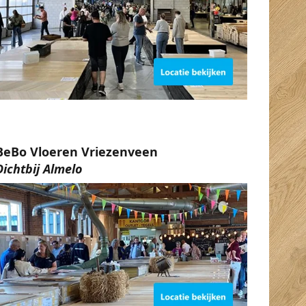
BeBo Vloeren Vriezenveen
Dichtbij Almelo