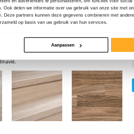
ent en advertenties te personaliseren, om functies voor social
. Ook delen we informatie over uw gebruik van onze site met on
e. Deze partners kunnen deze gegevens combineren met andere i
k en daarnaast kopen wij vloeren en tegels in van
erzameld op basis van uw gebruik van hun services.
duceren lamelparket, visgraatvloeren, tapis vloeren,
gen laminaatlijn Twenterand Flooring. Onze inkopers
uropa en Frankrijk zodat wij zelf de controle hebben
Aanpassen
 afzetgebied is hoofdzakelijk aan vloerenbedrijven in
inavië.