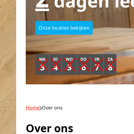
dagen le
Onze locaties bekijken
MA
DI
WO
DO
VR
ZA
3
4
5
6
7
8
Home
Over ons
Over ons