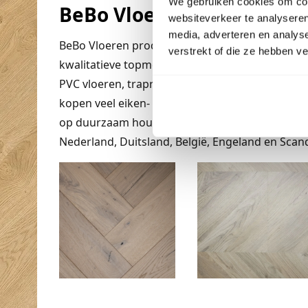
We gebruiken cookies om cont
BeBo Vloeren
websiteverkeer te analyseren
media, adverteren en analys
BeBo Vloeren produceert vloeren in eigen fabrie
verstrekt of die ze hebben v
kwalitatieve topmerken uit heel Europa. Wij pro
PVC vloeren, traprenovaties en hebben onze ei
kopen veel eiken- en grenenhout vanuit Oost- E
op duurzaam hout van de hoogste kwaliteit. Ons
Nederland, Duitsland, België, Engeland en Scand