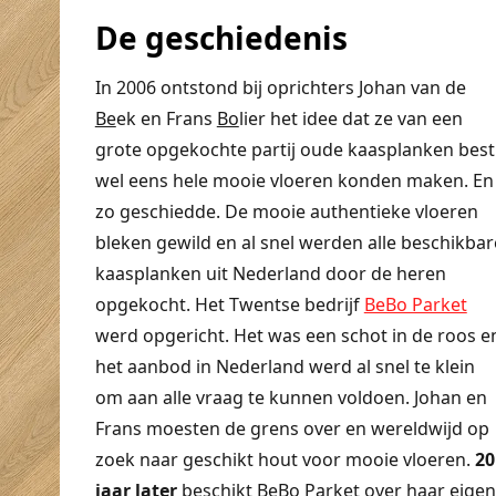
De geschiedenis
In 2006 ontstond bij oprichters Johan van de
Be
ek en Frans
Bo
lier het idee dat ze van een
grote opgekochte partij oude kaasplanken best
wel eens hele mooie vloeren konden maken. En
zo geschiedde. De mooie authentieke vloeren
bleken gewild en al snel werden alle beschikbar
kaasplanken uit Nederland door de heren
opgekocht. Het Twentse bedrijf
BeBo Parket
werd opgericht. Het was een schot in de roos e
het aanbod in Nederland werd al snel te klein
om aan alle vraag te kunnen voldoen. Johan en
Frans moesten de grens over en wereldwijd op
zoek naar geschikt hout voor mooie vloeren.
20
jaar later
beschikt BeBo Parket over haar eigen