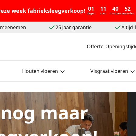
01
11
40
50
eze week fabrieksleegverkoop!
dagen
uren
minuten
seconden
t meenemen
25 jaar garantie
Altijd
Offerte
Openingstijd
Houten vloeren
Visgraat vloeren
 nog maar