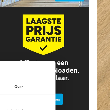
Offerte van een
concurrent? Uploaden.
Besparen. Klaar.
Over
Offertekiller openen