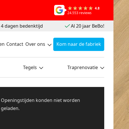
4.8
24.553 reviews
 14 dagen bedenktijd
Al 20 jaar BeBo!
en
Contact
Over ons
Kom naar de fabriek
Tegels
Traprenovatie
Openingstijden konden niet worden
geladen.