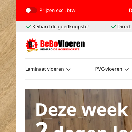
D
Prijzen
excl. btw
Keihard de goedkoopste!
Direc
Laminaat vloeren
PVC-vloeren
Deze week
2