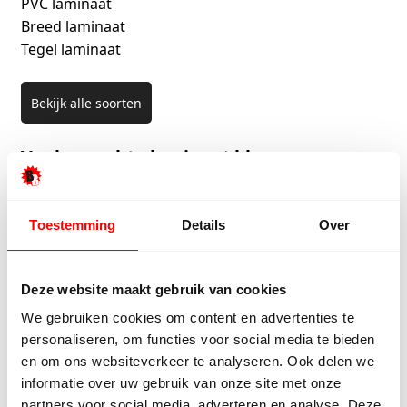
PVC laminaat
Breed laminaat
Tegel laminaat
Bekijk alle soorten
Veel gezochte laminaat kleuren
Zwart laminaat
Bruin laminaat
Toestemming
Details
Over
Wit laminaat
Hoogglans laminaat
Eiken laminaat
Deze website maakt gebruik van cookies
We gebruiken cookies om content en advertenties te
Bekijk alle kleuren
personaliseren, om functies voor social media te bieden
en om ons websiteverkeer te analyseren. Ook delen we
Veel gezochte laminaat merken
informatie over uw gebruik van onze site met onze
partners voor social media, adverteren en analyse. Deze