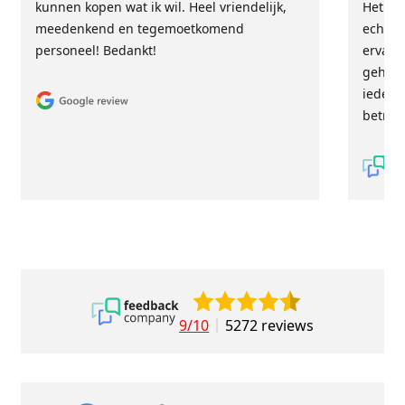
kunnen kopen wat ik wil. Heel vriendelijk,
Het tea
meedenkend en tegemoetkomend
echt m
personeel! Bedankt!
ervari
geholp
iederee
betrou
9/10
5272 reviews