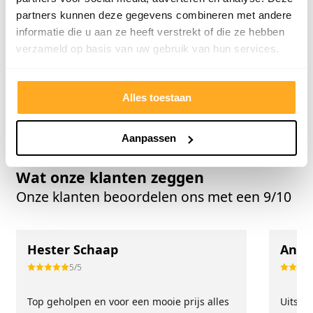
Balterio laminaat
partners kunnen deze gegevens combineren met andere
Meister laminaat
informatie die u aan ze heeft verstrekt of die ze hebben
Parador laminaat
verzameld op basis van uw gebruik van hun services.
Krono laminaat
Alles toestaan
Bekijk alle merken
Aanpassen
Wat onze klanten zeggen
Onze klanten beoordelen ons met een 9/10
Hester Schaap
Anne
5/5
Top geholpen en voor een mooie prijs alles
Uitste