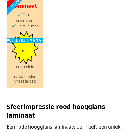
laminaat
I.c.m.
ondervloer
I.c.m. plinten
ACTIEPRIJS VANAF
pm2
Prijs geldig
i.c.m.
randartikelen
t/m zaterdag
Sfeerimpressie rood hoogglans
laminaat
Een rode hoogglans laminaatvloer heeft een uniek