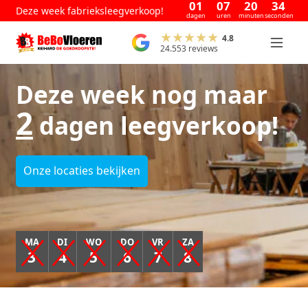
01
07
20
33
Deze week fabrieksleegverkoop!
dagen
uren
minuten
seconden
4.8
24.553 reviews
Deze week nog maar
2
dagen leegverkoop!
Onze locaties bekijken
MA
DI
WO
DO
VR
ZA
3
4
5
6
7
8