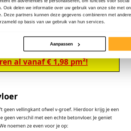
ent en advertenties te personaliseren, om functies voor social
en hebben een slijtlaag van 0,3 millimeter, maar de
. Ook delen we informatie over uw gebruik van onze site met on
en standaard een slijtlaag van 0,55 millimeter. De
e. Deze partners kunnen deze gegevens combineren met andere i
ensduur en je krijgt er ook nog eens 15 jaar garantie
erzameld op basis van uw gebruik van hun services.
Aanpassen
en al vanaf € 1,98 pm²!
vloer
geen vellingkant ofwel v-groef. Hierdoor krijg je een
e geen verschil met een echte betonvloer. Je geniet
 We noemen ze even voor je op: