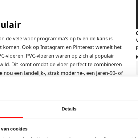
ulair
van de vele woonprogramma’s op tv en de kans is
iet komen. Ook op Instagram en Pinterest wemelt het
C-vloeren. PVC-vloeren waren op zich al populair,
wild. Dit komt omdat de vloer perfect te combineren
je nou een landelijk-, strak moderne-, een jaren-90- of
C-vloer past overal!
etonlook
Details
en. Dit ligt aan de kwaliteit van de vloer. Kies je voor
 van cookies
slijtlaag en zal de levensduur van de vloer ook