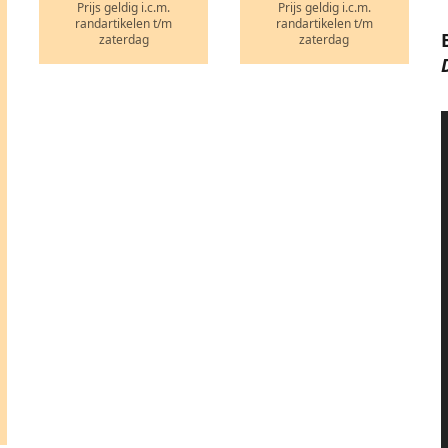
Prijs geldig i.c.m.
Prijs geldig i.c.m.
randartikelen t/m
randartikelen t/m
zaterdag
zaterdag