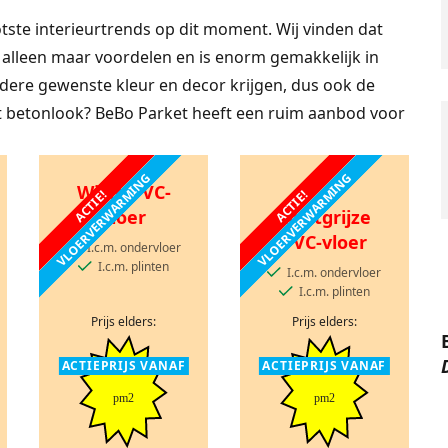
tste interieurtrends op dit moment. Wij vinden dat
l alleen maar voordelen en is enorm gemakkelijk in
edere gewenste kleur en decor krijgen, dus ook de
t betonlook? BeBo Parket heeft een ruim aanbod voor
VLOERVERWARMING
VLOERVERWARMING
Witte PVC-
ACTIE!
ACTIE!
vloer
Lichtgrijze
PVC-vloer
I.c.m. ondervloer
I.c.m. plinten
I.c.m. ondervloer
I.c.m. plinten
Prijs elders:
Prijs elders:
ACTIEPRIJS VANAF
ACTIEPRIJS VANAF
pm2
pm2