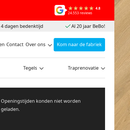
4.8
24.553 reviews
 14 dagen bedenktijd
Al 20 jaar BeBo!
en
Contact
Over ons
Kom naar de fabriek
Tegels
Traprenovatie
Openingstijden konden niet worden
geladen.