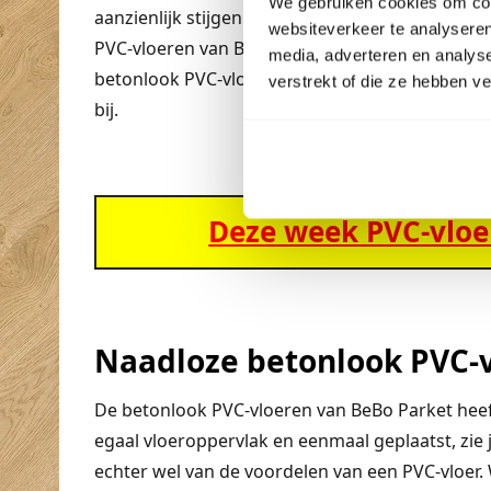
We gebruiken cookies om cont
aanzienlijk stijgen. De meest gekozen PVC-vloer
websiteverkeer te analyseren
PVC-vloeren van BeBo Parket met betonlook hebb
media, adverteren en analys
betonlook PVC-vloeren hebben dus een lange lev
verstrekt of die ze hebben v
bij.
Deze week PVC-vloer
Naadloze betonlook PVC-
De betonlook PVC-vloeren van BeBo Parket heeft 
egaal vloeroppervlak en eenmaal geplaatst, zie j
echter wel van de voordelen van een PVC-vloer.