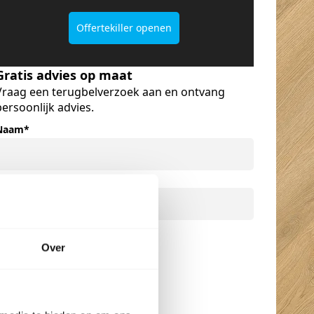
Offertekiller openen
Gratis advies op maat
Vraag een terugbelverzoek aan en ontvang
persoonlijk advies.
Naam
*
Telefoonnummer
*
Over
Belverzoek indienen