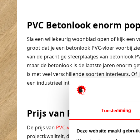
PVC Betonlook enorm pop
Sla een willekeurig woonblad open of kijk een 
groot dat je een betonlook PVC-vloer voorbij z
van de prachtige sfeerplaatjes van betonlook PV
maar de betonlook is de laatste jaren enorm ge
is met veel verschillende soorten interieurs. Of 
een industrieel interieur hebt; een betonlook PV
Prijs van PVC-vloer met b
Toestemming
De prijs van
PVC-vloeren
met betonlook kan variër
Deze website maakt gebruik
projectkwaliteit, dan heeft de vloer een dikkere 