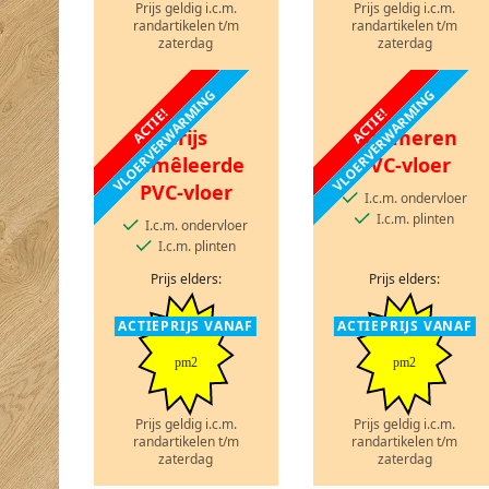
Prijs geldig i.c.m.
Prijs geldig i.c.m.
randartikelen t/m
randartikelen t/m
zaterdag
zaterdag
VLOERVERWARMING
VLOERVERWARMING
ACTIE!
ACTIE!
Grijs
Marmeren
gemêleerde
PVC-vloer
PVC-vloer
I.c.m. ondervloer
I.c.m. plinten
I.c.m. ondervloer
I.c.m. plinten
Prijs elders:
Prijs elders:
ACTIEPRIJS VANAF
ACTIEPRIJS VANAF
pm2
pm2
Prijs geldig i.c.m.
Prijs geldig i.c.m.
randartikelen t/m
randartikelen t/m
zaterdag
zaterdag