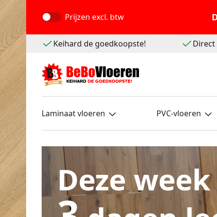
D
Prijzen
excl. btw
Keihard de goedkoopste!
Direc
Laminaat vloeren
PVC-vloeren
Deze week
3