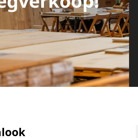
egverkoop!
nlook