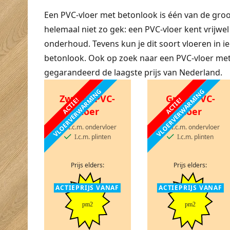
Een PVC-vloer met betonlook is één van de groo
helemaal niet zo gek: een PVC-vloer kent vrijwe
onderhoud. Tevens kun je dit soort vloeren in i
betonlook. Ook op zoek naar een PVC-vloer me
gegarandeerd de laagste prijs van Nederland.
VLOERVERWARMING
VLOERVERWARMING
Zwarte PVC-
Grijze PVC-
ACTIE!
ACTIE!
vloer
vloer
I.c.m. ondervloer
I.c.m. ondervloer
I.c.m. plinten
I.c.m. plinten
Prijs elders:
Prijs elders:
ACTIEPRIJS VANAF
ACTIEPRIJS VANAF
pm2
pm2