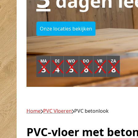
dagen le
Onze locaties bekijken
MA
DI
WO
DO
VR
ZA
3
4
5
6
7
8
Home
PVC Vloeren
PVC betonlook
PVC-vloer met beto