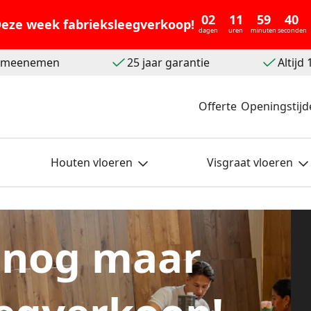
02
11
59
39
eze week fabrieksleegverkoop!
dagen
uren
minuten
seconden
t meenemen
25 jaar garantie
Altijd
Offerte
Openingstijd
Houten vloeren
Visgraat vloeren
 nog maar