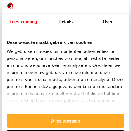
authentieke uitstraling gaat of juist voor een
modern interieur gaat. Natuursteen tegels staan in
iedere interieurstijl.
Toestemming
Details
Over
Stijlvol interieur
Vloertegels
van natuursteen geven je interieur een
Deze website maakt gebruik van cookies
tijdloze en stijlvolle uitstraling. De tegels geven
We gebruiken cookies om content en advertenties te
ontzettend veel sfeer en zijn een juiste investering
personaliseren, om functies voor social media te bieden
en om ons websiteverkeer te analyseren. Ook delen we
voor iemand die opzoek is een stijlvol interieur die
informatie over uw gebruik van onze site met onze
jarenlang zal blijven bestaan.
partners voor social media, adverteren en analyse. Deze
partners kunnen deze gegevens combineren met andere
informatie die u aan ze heeft verstrekt of die ze hebben
verzameld op basis van uw gebruik van hun services.
Wat onze klanten zeggen
Onze klanten beoordelen ons met een 9/10
Alles toestaan