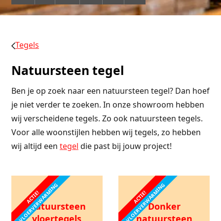
Tegels
Natuursteen tegel
Ben je op zoek naar een natuursteen tegel? Dan hoef
je niet verder te zoeken. In onze showroom hebben
wij verscheidene tegels. Zo ook natuursteen tegels.
Voor alle woonstijlen hebben wij tegels, zo hebben
wij altijd een
tegel
die past bij jouw project!
VLOERVERWARMING
VLOERVERWARMING
ACTIE!
ACTIE!
Natuursteen
Donker
vloertegels
natuursteen