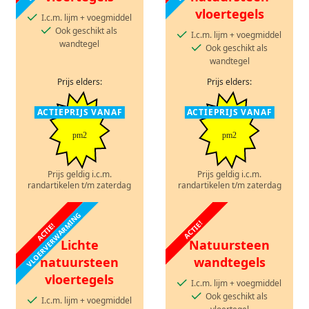
vloertegels
I.c.m. lijm + voegmiddel
Ook geschikt als
I.c.m. lijm + voegmiddel
wandtegel
Ook geschikt als
wandtegel
Prijs elders:
Prijs elders:
ACTIEPRIJS VANAF
ACTIEPRIJS VANAF
pm2
pm2
Prijs geldig i.c.m.
Prijs geldig i.c.m.
randartikelen t/m zaterdag
randartikelen t/m zaterdag
VLOERVERWARMING
ACTIE!
ACTIE!
Lichte
Natuursteen
natuursteen
wandtegels
vloertegels
I.c.m. lijm + voegmiddel
Ook geschikt als
I.c.m. lijm + voegmiddel