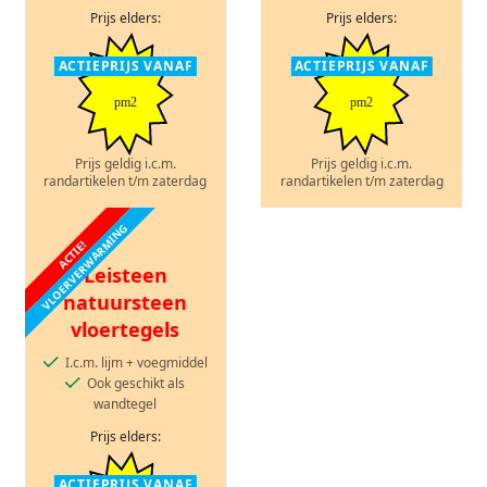
Prijs elders:
Prijs elders:
ACTIEPRIJS VANAF
ACTIEPRIJS VANAF
pm2
pm2
Prijs geldig i.c.m.
Prijs geldig i.c.m.
randartikelen t/m zaterdag
randartikelen t/m zaterdag
VLOERVERWARMING
ACTIE!
Leisteen
natuursteen
vloertegels
I.c.m. lijm + voegmiddel
Ook geschikt als
wandtegel
Prijs elders:
ACTIEPRIJS VANAF