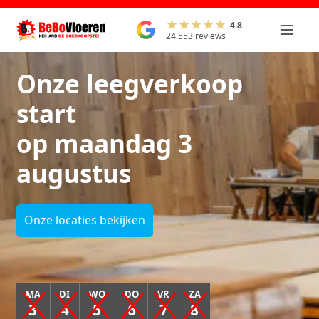
4.8
24.553 reviews
Onze leegverkoop
start
op maandag 3
augustus
Onze locaties bekijken
MA
DI
WO
DO
VR
ZA
3
4
5
6
7
8