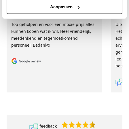
Hester Schaap
Anne
Aanpassen
5/5
Top geholpen en voor een mooie prijs alles
Uitste
kunnen kopen wat ik wil. Heel vriendelijk,
Het tea
meedenkend en tegemoetkomend
echt m
personeel! Bedankt!
ervari
geholp
iederee
betrou