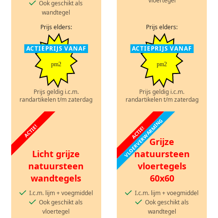
vloertegel
Ook geschikt als
wandtegel
Prijs elders:
Prijs elders:
ACTIEPRIJS VANAF
ACTIEPRIJS VANAF
pm2
pm2
Prijs geldig i.c.m.
Prijs geldig i.c.m.
randartikelen t/m zaterdag
randartikelen t/m zaterdag
VLOERVERWARMING
ACTIE!
ACTIE!
Grijze
Licht grijze
natuursteen
natuursteen
vloertegels
wandtegels
60x60
I.c.m. lijm + voegmiddel
I.c.m. lijm + voegmiddel
Ook geschikt als
Ook geschikt als
vloertegel
wandtegel