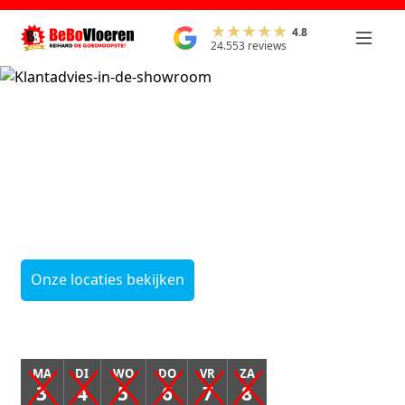
4.8
24.553 reviews
Onze leegverkoop
start
op maandag 3
augustus
Onze locaties bekijken
MA
DI
WO
DO
VR
ZA
3
4
5
6
7
8