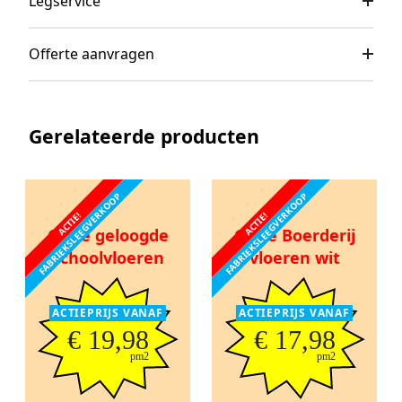
Legservice
Offerte aanvragen
Gerelateerde producten
FABRIEKSLEEGVERKOOP
FABRIEKSLEEGVERKOOP
ACTIE!
ACTIE!
Oude geloogde
Oude Boerderij
schoolvloeren
vloeren wit
ACTIEPRIJS VANAF
ACTIEPRIJS VANAF
€ 19,98
€ 17,98
pm2
pm2