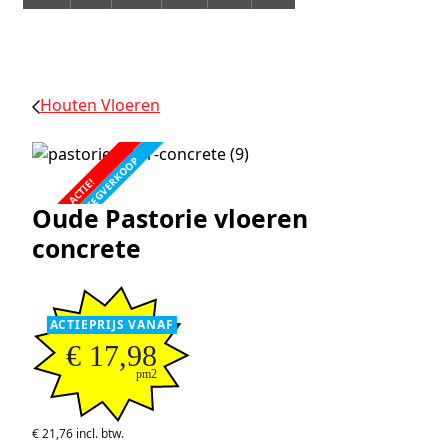
Houten Vloeren
FABRIEKSLEEGVERKOOP
ACTIE!
Oude Pastorie vloeren
concrete
ACTIEPRIJS VANAF
€ 17,98
pm2
€ 21,76 incl. btw.