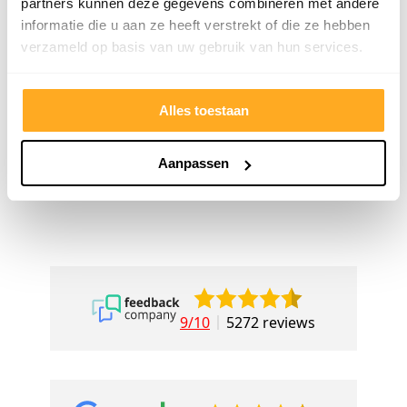
alles kunnen kopen wat ik wil. Heel
Het tea
partners kunnen deze gegevens combineren met andere
vriendelijk, meedenkend en
denkt e
informatie die u aan ze heeft verstrekt of die ze hebben
tegemoetkomend personeel! Bedankt!
prettig
verzameld op basis van uw gebruik van hun services.
goed ge
voor ie
Alles toestaan
persoon
Aanpassen
9/10
5272 reviews