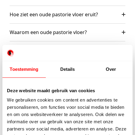
Hoe ziet een oude pastorie vloer eruit?
Waarom een oude pastorie vloer?
Wat onze klanten zeggen
Toestemming
Details
Over
Onze klanten beoordelen ons met een
9/10
Deze website maakt gebruik van cookies
We gebruiken cookies om content en advertenties te
Hester Schaap
Anne 
personaliseren, om functies voor social media te bieden
5/5
en om ons websiteverkeer te analyseren. Ook delen we
informatie over uw gebruik van onze site met onze
Top geholpen en voor een mooie prijs
Uitstek
partners voor social media, adverteren en analyse. Deze