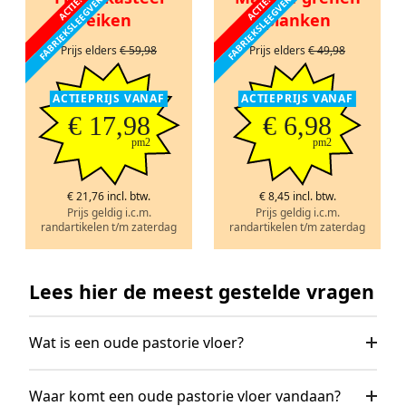
FABRIEKSLEEGVERKOOP
FABRIEKSLEEGVERKOOP
ACTIE!
ACTIE!
eiken
planken
Prijs elders
€ 59,98
Prijs elders
€ 49,98
ACTIEPRIJS VANAF
ACTIEPRIJS VANAF
€ 17,98
€ 6,98
pm2
pm2
€ 21,76 incl. btw.
€ 8,45 incl. btw.
Prijs geldig i.c.m.
Prijs geldig i.c.m.
randartikelen t/m zaterdag
randartikelen t/m zaterdag
Lees hier de meest gestelde vragen
Wat is een oude pastorie vloer?
Waar komt een oude pastorie vloer vandaan?