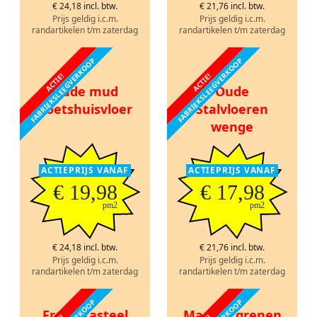
€ 24,18 incl. btw.
€ 21,76 incl. btw.
Prijs geldig i.c.m.
Prijs geldig i.c.m.
randartikelen t/m zaterdag
randartikelen t/m zaterdag
FABRIEKSLEEGVERKOOP
FABRIEKSLEEGVERKOOP
ACTIE!
ACTIE!
Oude mud
Oude
Koetshuisvloer
Stalvloeren
wenge
ACTIEPRIJS VANAF
ACTIEPRIJS VANAF
€ 19,98
€ 17,98
pm2
pm2
€ 24,18 incl. btw.
€ 21,76 incl. btw.
Prijs geldig i.c.m.
Prijs geldig i.c.m.
randartikelen t/m zaterdag
randartikelen t/m zaterdag
Frans kasteel
Massief grenen