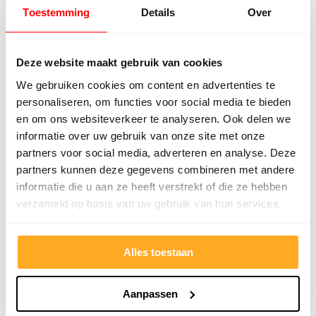
Toestemming
Details
Over
Offerte van een concurrent?
Uploaden. Besparen. Klaar.
Deze website maakt gebruik van cookies
We gebruiken cookies om content en advertenties te
personaliseren, om functies voor social media te bieden
Offertekiller openen
en om ons websiteverkeer te analyseren. Ook delen we
informatie over uw gebruik van onze site met onze
Gratis advies op maat
partners voor social media, adverteren en analyse. Deze
Vraag een terugbelverzoek aan en ontvang
partners kunnen deze gegevens combineren met andere
persoonlijk advies.
informatie die u aan ze heeft verstrekt of die ze hebben
verzameld op basis van uw gebruik van hun services.
Naam
*
Alles toestaan
Telefoonnummer
*
Aanpassen