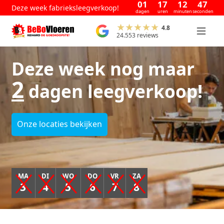
01
17
12
47
Deze week fabrieksleegverkoop!
dagen
uren
minuten
seconden
4.8
24.553 reviews
Deze week nog maar
2
dagen leegverkoop!
Onze locaties bekijken
MA
DI
WO
DO
VR
ZA
3
4
5
6
7
8