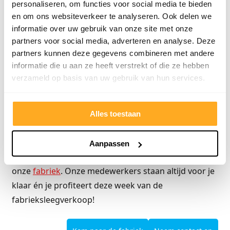
personaliseren, om functies voor social media te bieden
mee. Je hebt ten opzichte van lichter laminaat
en om ons websiteverkeer te analyseren. Ook delen we
minder schoonmaakwerk omdat het minder snel
informatie over uw gebruik van onze site met onze
smerig wordt. Wanneer gekeken wordt naar het
partners voor social media, adverteren en analyse. Deze
partners kunnen deze gegevens combineren met andere
verschil tussen antraciet tegellaminaat en
informatie die u aan ze heeft verstrekt of die ze hebben
vloertegels van antraciet dan valt vooral de prijs op.
verzameld op basis van uw gebruik van hun services.
Antraciet tegellaminaat is namelijk stukken
goedkoper dan vloertegels. Daarnaast kunnen
vloertegels na het schoonmaken glad zijn en zijn de
Alles toestaan
vloertegels minder warm dan antraciet
tegellaminaat. Wil je meer advies ontvangen over het
Aanpassen
kopen van het juiste
laminaat
? Kom dan langs bij
onze
fabriek
. Onze medewerkers staan altijd voor je
klaar én je profiteert deze week van de
fabrieksleegverkoop!