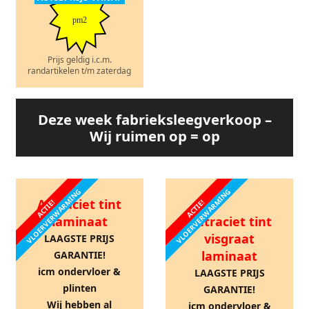
pm2
Prijs geldig i.c.m.
randartikelen t/m zaterdag
Deze week fabrieksleegverkoop –
Wij ruimen op = op
VLOERVERWARMING
VLOERVERWARMING
Antraciet tint
ACTIE!
ACTIE!
laminaat
Antraciet tint
visgraat
LAAGSTE PRIJS
laminaat
GARANTIE!
icm ondervloer &
LAAGSTE PRIJS
plinten
GARANTIE!
Wij hebben al
icm ondervloer &