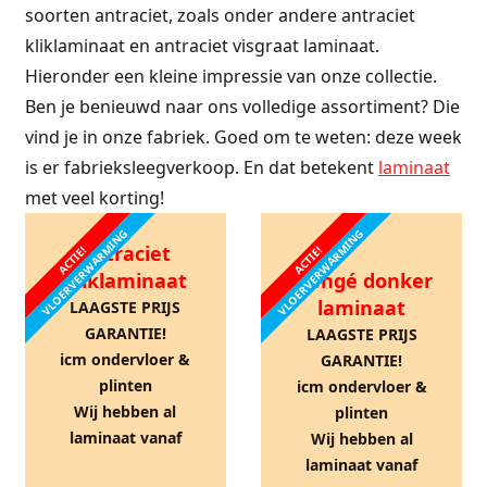
soorten antraciet, zoals onder andere antraciet
kliklaminaat en antraciet visgraat laminaat.
Hieronder een kleine impressie van onze collectie.
Ben je benieuwd naar ons volledige assortiment? Die
vind je in onze fabriek. Goed om te weten: deze week
is er fabrieksleegverkoop. En dat betekent
laminaat
met veel korting!
VLOERVERWARMING
VLOERVERWARMING
Antraciet
ACTIE!
ACTIE!
kliklaminaat
Wengé donker
laminaat
LAAGSTE PRIJS
GARANTIE!
LAAGSTE PRIJS
icm ondervloer &
GARANTIE!
plinten
icm ondervloer &
Wij hebben al
plinten
laminaat vanaf
Wij hebben al
laminaat vanaf