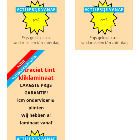
ACTIEPRIJS VANAF
ACTIEPRIJS VANAF
pm2
pm2
Prijs geldig i.c.m.
Prijs geldig i.c.m.
randartikelen t/m zaterdag
randartikelen t/m zaterdag
VLOERVERWARMING
ACTIE!
Antraciet tint
kliklaminaat
LAAGSTE PRIJS
GARANTIE!
icm ondervloer &
plinten
Wij hebben al
laminaat vanaf
ACTIEPRIJS VANAF