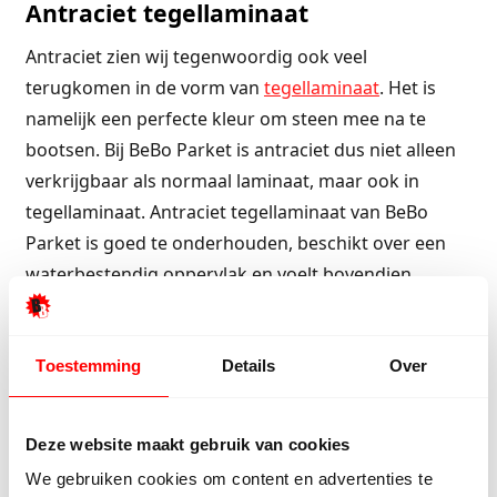
Antraciet tegellaminaat
Antraciet zien wij tegenwoordig ook veel
terugkomen in de vorm van
tegellaminaat
. Het is
namelijk een perfecte kleur om steen mee na te
bootsen. Bij BeBo Parket is antraciet dus niet alleen
verkrijgbaar als normaal laminaat, maar ook in
tegellaminaat. Antraciet tegellaminaat van BeBo
Parket is goed te onderhouden, beschikt over een
waterbestendig oppervlak en voelt bovendien
aangenaam warm aan. Antraciet tegellaminaat is,
net zoals antraciet laminaat, in verschillende tinten
en patronen beschikbaar.
Toestemming
Details
Over
Voordelen
Deze website maakt gebruik van cookies
We gebruiken cookies om content en advertenties te
Antraciet laminaat brengt vele voordelen met zich