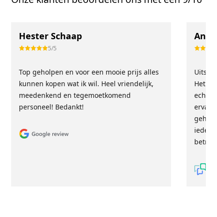
Hester Schaap
Anne
5/5
Top geholpen en voor een mooie prijs alles
Uitste
kunnen kopen wat ik wil. Heel vriendelijk,
Het tea
meedenkend en tegemoetkomend
echt m
personeel! Bedankt!
ervari
geholp
iederee
betrou