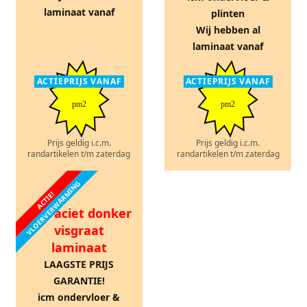
laminaat vanaf
plinten
Wij hebben al
laminaat vanaf
ACTIEPRIJS VANAF
ACTIEPRIJS VANAF
pm2
pm2
Prijs geldig i.c.m.
Prijs geldig i.c.m.
randartikelen t/m zaterdag
randartikelen t/m zaterdag
VLOERVERWARMING
ACTIE!
Antraciet donker
visgraat
laminaat
LAAGSTE PRIJS
GARANTIE!
icm ondervloer &