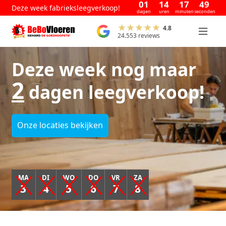
01
14
17
49
Deze week fabrieksleegverkoop!
dagen
uren
minuten
seconden
4.8
24.553 reviews
Deze week nog maar
2
dagen leegverkoop!
Onze locaties bekijken
MA
DI
WO
DO
VR
ZA
3
4
5
6
7
8