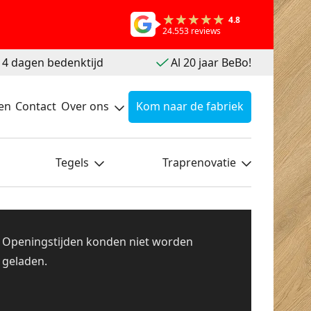
4.8
24.553 reviews
 14 dagen bedenktijd
Al 20 jaar BeBo!
en
Contact
Over ons
Kom naar de fabriek
Tegels
Traprenovatie
Openingstijden konden niet worden
geladen.