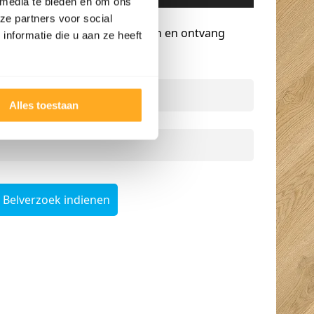
 media te bieden en om ons
Gratis advies op maat
ze partners voor social
Vraag een terugbelverzoek aan en ontvang
nformatie die u aan ze heeft
persoonlijk advies.
Naam
*
Alles toestaan
Telefoonnummer
*
Belverzoek indienen