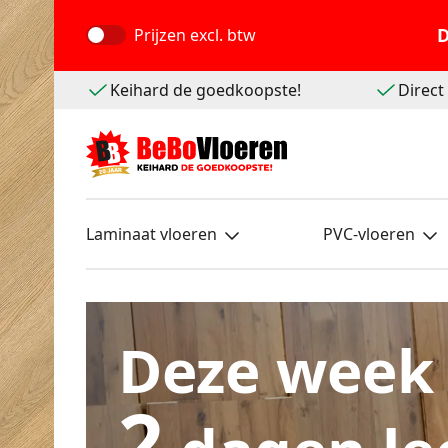
D
Prijzen
excl. btw
Keihard de goedkoopste!
Direc
Laminaat vloeren
PVC-vloeren
Deze week
2