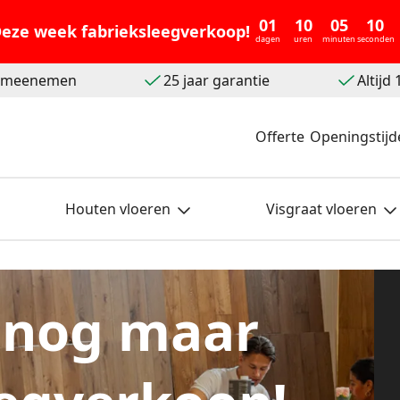
01
10
05
08
eze week fabrieksleegverkoop!
dagen
uren
minuten
seconden
t meenemen
25 jaar garantie
Altijd
Offerte
Openingstijd
Houten vloeren
Visgraat vloeren
 nog maar