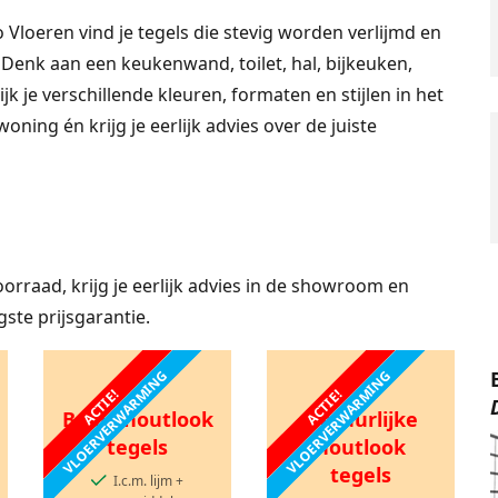
 Vloeren vind je tegels die stevig worden verlijmd en
. Denk aan een keukenwand, toilet, hal, bijkeuken,
je verschillende kleuren, formaten en stijlen in het
oning én krijg je eerlijk advies over de juiste
voorraad, krijg je eerlijk advies in de showroom en
gste prijsgarantie.
VLOERVERWARMING
VLOERVERWARMING
ACTIE!
ACTIE!
Beige houtlook
Natuurlijke
tegels
houtlook
tegels
I.c.m. lijm +