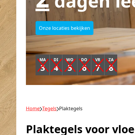
dagen le
Onze locaties bekijken
MA
DI
WO
DO
VR
ZA
3
4
5
6
7
8
Home
Tegels
Plaktegels
Plaktegels voor vlo