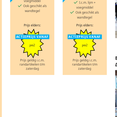
voegmiddel
I.c.m. lijm +
Ook geschikt als
voegmiddel
wandtegel
Ook geschikt als
wandtegel
Prijs elders:
Prijs elders:
ACTIEPRIJS VANAF
ACTIEPRIJS VANAF
pm2
pm2
Prijs geldig i.c.m.
Prijs geldig i.c.m.
randartikelen t/m
randartikelen t/m
zaterdag
zaterdag