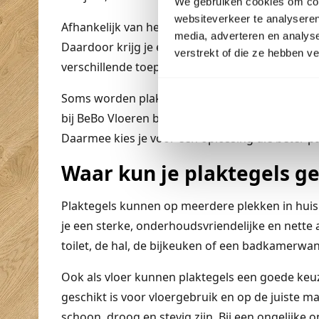
We gebruiken cookies om cont
websiteverkeer te analyseren
Afhankelijk van het type tegel worden plaktege
media, adverteren en analys
Daardoor krijg je een nette, sterke en duurzam
verstrekt of die ze hebben v
verschillende toepassingen in huis, zowel op de
Soms worden plaktegels verward met tegelsticker
bij BeBo Vloeren bedoelen. Onze plaktegels zijn
Daarmee kies je voor een oplossing die beter pas
Waar kun je plaktegels g
Plaktegels kunnen op meerdere plekken in huis 
je een sterke, onderhoudsvriendelijke en nette 
toilet, de hal, de bijkeuken of een badkamerwa
Ook als vloer kunnen plaktegels een goede keuze
geschikt is voor vloergebruik en op de juiste 
schoon, droog en stevig zijn. Bij een ongelijke 