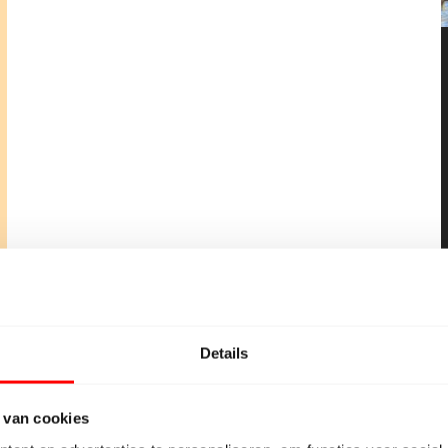
Details
grond worden geplaatst. Ze worden dus niet los
fklevende achterkant. De tegels worden stevig
 van cookies
.