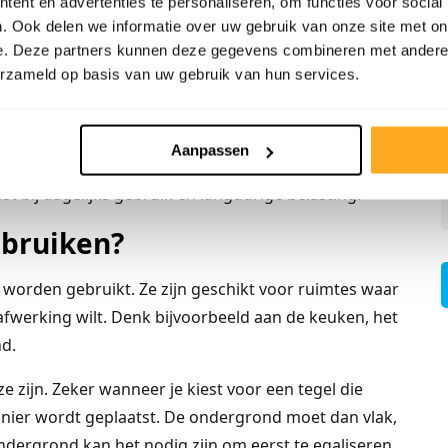
ent en advertenties te personaliseren, om functies voor social
. Ook delen we informatie over uw gebruik van onze site met on
ls na het plaatsen afgewerkt met voegmiddel.
e. Deze partners kunnen deze gegevens combineren met andere i
e afwerking. Dat maakt plaktegels geschikt voor
erzameld op basis van uw gebruik van hun services.
 wand als op de vloer.
s of zelfklevende tegelpanelen. Dat is niet wat wij
Aanpassen
 stevige tegels die met lijm worden verwerkt.
t bij dagelijks gebruik en langdurige belasting.
ebruiken?
worden gebruikt. Ze zijn geschikt voor ruimtes waar
afwerking wilt. Denk bijvoorbeeld aan de keuken, het
nd.
 zijn. Zeker wanneer je kiest voor een tegel die
manier wordt geplaatst. De ondergrond moet dan vlak,
ondergrond kan het nodig zijn om eerst te egaliseren.