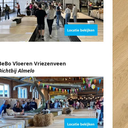
BeBo Vloeren Vriezenveen
Dichtbij Almelo