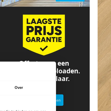
Offerte van een
concurrent? Uploaden.
Besparen. Klaar.
Over
Offertekiller openen