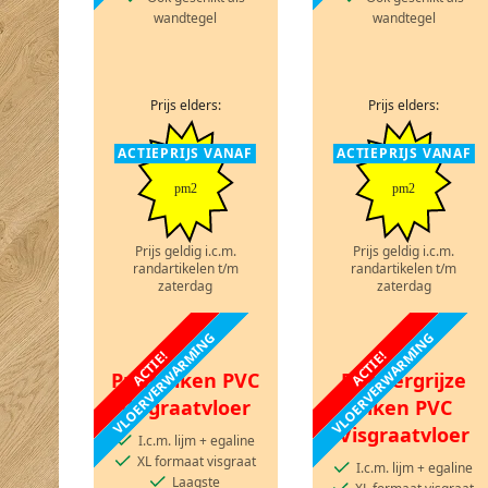
wandtegel
wandtegel
Prijs elders:
Prijs elders:
ACTIEPRIJS VANAF
ACTIEPRIJS VANAF
pm2
pm2
Prijs geldig i.c.m.
Prijs geldig i.c.m.
randartikelen t/m
randartikelen t/m
zaterdag
zaterdag
VLOERVERWARMING
VLOERVERWARMING
ACTIE!
ACTIE!
Puur Eiken PVC
Donkergrijze
Visgraatvloer
Eiken PVC
Visgraatvloer
I.c.m. lijm + egaline
XL formaat visgraat
I.c.m. lijm + egaline
Laagste