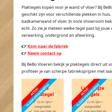
Plaktegels kopen voor je wand of vloer? Bij BeBo
geschikt zijn voor verschillende plekken in huis
badkamerwand of vloer. In onze showroom bekijk 
echt. Zo zie je meteen welke tegel past bij jouw w
verwerking, ondergrond en afwerking.
👉
Kom naar de fabriek
👉
Neem contact op
Bij BeBo Vloeren bekijk je plaktegels direct uit 
profiteer je van scherpe fabrieksprijzen met laa
VLOERVERWARMING
VLOERVERWARMING
Beige
Lichtgrijze
ACTIE!
ACTIE!
zandtegel
tegels
I.c.m. lijm +
I.c.m. lijm +
voegmiddel
voegmiddel
Ook geschikt als
Ook geschikt als