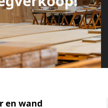
egverkoop!
er en wand