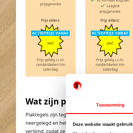
XL formaat visgraat
prijsgarantie
Laagste
prijsgarantie
Prijs elders:
Prijs elders:
ACTIEPRIJS VANAF
ACTIEPRIJS VANAF
pm2
pm2
Prijs geldig i.c.m.
Prijs geldig i.c.m.
randartikelen t/m
randartikelen t/m
zaterdag
zaterdag
Wat zijn plaktegels?
Toestemming
Plaktegels zijn tegels die met lijm op de onder
neergelegd en hebben ook geen plakrand of zel
Deze website maakt gebruik
verlijmd, zodat ze goed blijven liggen of hangen