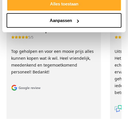
Wat onze klanten zeggen
Alles toestaan
Onze klanten beoordelen ons met een 9/10
Aanpassen
Hester Schaap
Anne
5/5
Top geholpen en voor een mooie prijs alles
Uitste
kunnen kopen wat ik wil. Heel vriendelijk,
Het tea
meedenkend en tegemoetkomend
echt m
personeel! Bedankt!
ervari
geholp
iederee
betrou