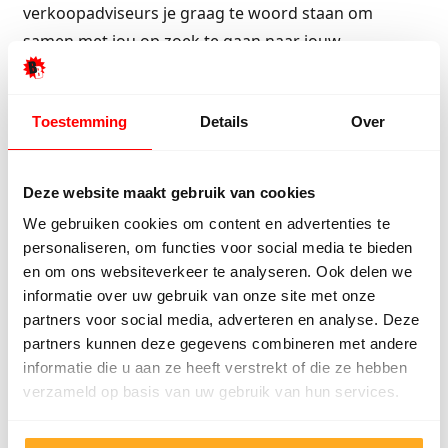
verkoopadviseurs je graag te woord staan om
samen met jou op zoek te gaan naar jouw
droomvloer. Onze verkoopadviseurs kunnen je alles
vertellen over onze PVC-vloeren, dus kom gezellig
Toestemming
Details
Over
langs. Tijdens je bezoek aan één van onze
showrooms kun je genieten van heerlijk vers gezette
koffie met een belegd broodje, soepje of een andere
Deze website maakt gebruik van cookies
lekkernij. We kunnen niet wachten om je te
We gebruiken cookies om content en advertenties te
ontmoeten, zien we je zo?
personaliseren, om functies voor social media te bieden
en om ons websiteverkeer te analyseren. Ook delen we
informatie over uw gebruik van onze site met onze
partners voor social media, adverteren en analyse. Deze
Kom naar de fabriek
Neem contact op
partners kunnen deze gegevens combineren met andere
informatie die u aan ze heeft verstrekt of die ze hebben
verzameld op basis van uw gebruik van hun services.