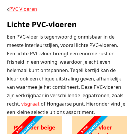
PVC Vloeren
Lichte PVC-vloeren
Een PVC-vloer is tegenwoordig onmisbaar in de
meeste interieurstijlen, vooral lichte PVC-vloeren.
Een lichte PVC-vloer brengt een enorme rust en
frisheid in een woning, waardoor je echt even
helemaal kunt ontspannen. Tegelijkertijd kan de
kleur ook een chique uitstraling geven, afhankelijk
van waarmee je het combineert. Deze PVC-vloeren
zijn verkrijgbaar in verschillende legpatronen, zoals
recht,
visgraat
of Hongaarse punt. Hieronder vind je
een kleine selectie uit ons assortiment.
VLOERVERWARMING
VLOERVERWARMING
PVC-vloer beige
PVC-vloer
ACTIE!
ACTIE!