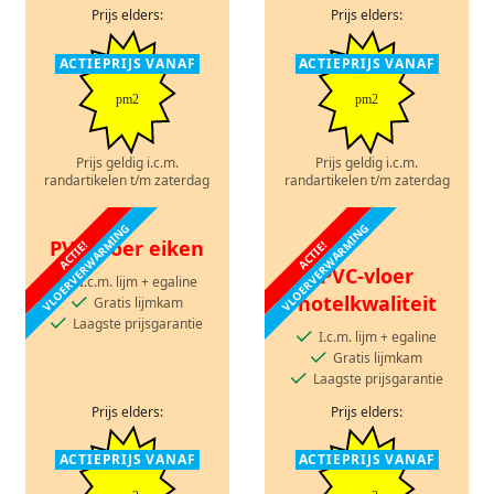
Prijs elders:
Prijs elders:
ACTIEPRIJS VANAF
ACTIEPRIJS VANAF
pm2
pm2
Prijs geldig i.c.m.
Prijs geldig i.c.m.
randartikelen t/m zaterdag
randartikelen t/m zaterdag
VLOERVERWARMING
VLOERVERWARMING
PVC-vloer eiken
ACTIE!
ACTIE!
PVC-vloer
I.c.m. lijm + egaline
hotelkwaliteit
Gratis lijmkam
Laagste prijsgarantie
I.c.m. lijm + egaline
Gratis lijmkam
Laagste prijsgarantie
Prijs elders:
Prijs elders:
ACTIEPRIJS VANAF
ACTIEPRIJS VANAF