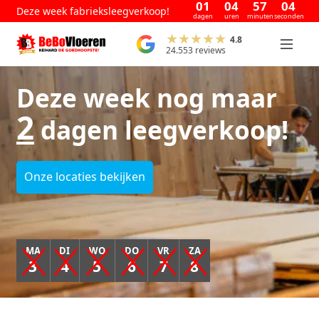
01
04
57
04
Deze week fabrieksleegverkoop!
dagen
uren
minuten
seconden
4.8
24.553 reviews
Deze week nog maar
2
dagen leegverkoop!
Onze locaties bekijken
MA
DI
WO
DO
VR
ZA
3
4
5
6
7
8