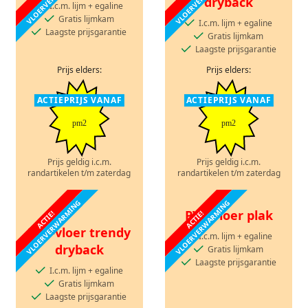
dryback
I.c.m. lijm + egaline
Gratis lijmkam
I.c.m. lijm + egaline
Laagste prijsgarantie
Gratis lijmkam
Laagste prijsgarantie
Prijs elders:
Prijs elders:
ACTIEPRIJS VANAF
ACTIEPRIJS VANAF
pm2
pm2
Prijs geldig i.c.m.
Prijs geldig i.c.m.
randartikelen t/m zaterdag
randartikelen t/m zaterdag
VLOERVERWARMING
VLOERVERWARMING
PVC-vloer plak
ACTIE!
ACTIE!
PVC-vloer trendy
I.c.m. lijm + egaline
dryback
Gratis lijmkam
Laagste prijsgarantie
I.c.m. lijm + egaline
Gratis lijmkam
Laagste prijsgarantie