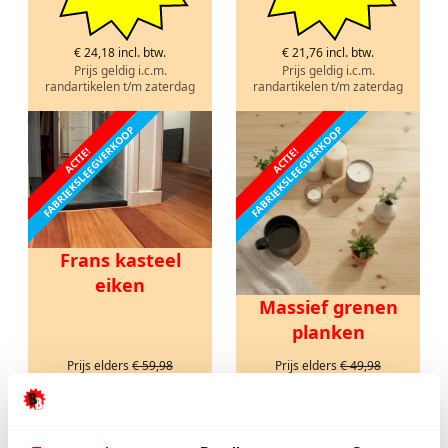
€ 24,18 incl. btw.
€ 21,76 incl. btw.
Prijs geldig i.c.m.
Prijs geldig i.c.m.
randartikelen t/m zaterdag
randartikelen t/m zaterdag
FABRIEKSLEEGVERKOOP
FABRIEKSLEEGVERKOOP
ACTIE!
ACTIE!
Frans kasteel
eiken
Massief grenen
planken
Prijs elders
€ 59,98
Prijs elders
€ 49,98
ACTIEPRIJS VANAF
ACTIEPRIJS VANAF