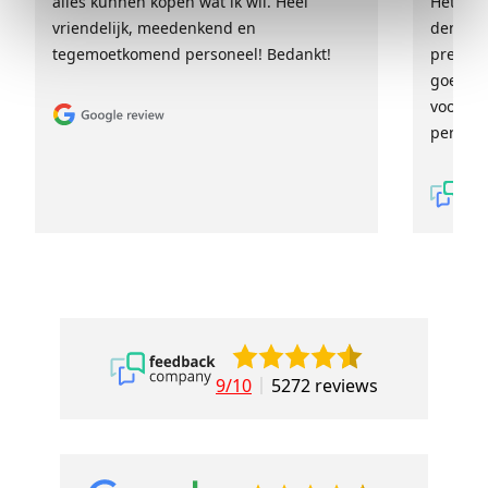
alles kunnen kopen wat ik wil. Heel
Het tea
vriendelijk, meedenkend en
denkt e
tegemoetkomend personeel! Bedankt!
prettig
goed ge
voor ie
persoon
9/10
5272 reviews