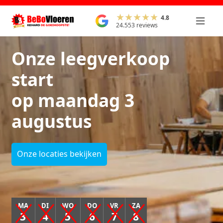
4.8
24.553 reviews
Onze leegverkoop
start
op maandag 3
augustus
Onze locaties bekijken
MA
DI
WO
DO
VR
ZA
3
4
5
6
7
8