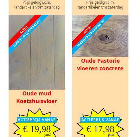
Prijs geldig i.c.m.
Prijs geldig i.c.m.
randartikelen t/m zaterdag
randartikelen t/m zaterdag
FABRIEKSLEEGVERKOOP
FABRIEKSLEEGVERKOOP
ACTIE!
ACTIE!
Oude Pastorie
vloeren concrete
Oude mud
Koetshuisvloer
ACTIEPRIJS VANAF
ACTIEPRIJS VANAF
€ 19,98
€ 17,98
pm2
pm2