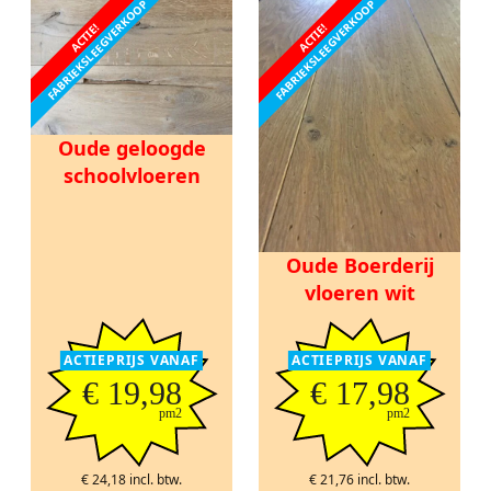
FABRIEKSLEEGVERKOOP
FABRIEKSLEEGVERKOOP
ACTIE!
ACTIE!
Oude geloogde
schoolvloeren
Oude Boerderij
vloeren wit
ACTIEPRIJS VANAF
ACTIEPRIJS VANAF
€ 19,98
€ 17,98
pm2
pm2
€ 24,18 incl. btw.
€ 21,76 incl. btw.