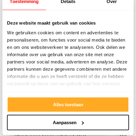
€ 17,98
€ 6,98
Toestemming
Details
Over
pm2
pm2
Deze website maakt gebruik van cookies
€ 21,76 incl. btw.
€ 8,45 incl. btw.
Prijs geldig i.c.m.
Prijs geldig i.c.m.
We gebruiken cookies om content en advertenties te
randartikelen t/m zaterdag
randartikelen t/m zaterdag
personaliseren, om functies voor social media te bieden
en om ons websiteverkeer te analyseren. Ook delen we
informatie over uw gebruik van onze site met onze
partners voor social media, adverteren en analyse. Deze
Wat onze klanten zeggen
partners kunnen deze gegevens combineren met andere
Onze klanten beoordelen ons met een
informatie die u aan ze heeft verstrekt of die ze hebben
9/10
verzameld op basis van uw gebruik van hun services.
Alles toestaan
Hester Schaap
Anne 
5/5
Aanpassen
Top geholpen en voor een mooie prijs
Uitstek