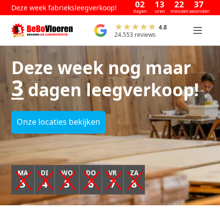
02
13
22
36
Deze week fabrieksleegverkoop!
dagen
uren
minuten
seconden
4.8
24.553 reviews
Deze week nog maar
3
dagen leegverkoop!
Onze locaties bekijken
MA
DI
WO
DO
VR
ZA
3
4
5
6
7
8