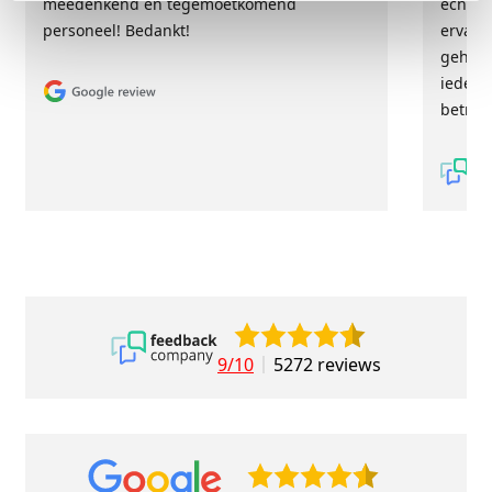
meedenkend en tegemoetkomend
echt m
personeel! Bedankt!
ervari
geholp
iederee
betrou
9/10
5272 reviews