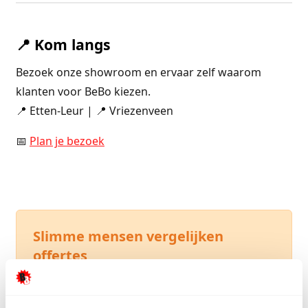
📍 Kom langs
Bezoek onze showroom en ervaar zelf waarom
klanten voor BeBo kiezen.
📍 Etten-Leur | 📍 Vriezenveen
📅
Plan je bezoek
Slimme mensen vergelijken
offertes
Upload je offerte en ontdek hoeveel je kunt
besparen bij BeBo Vloeren. Vaak goedkoper,