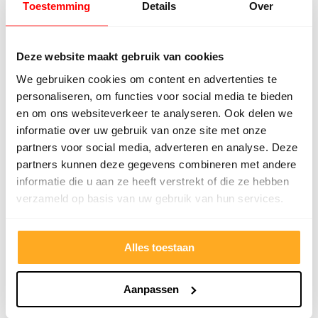
Toestemming
Details
Over
altijd eerlijk geprijsd.
Deze website maakt gebruik van cookies
Upload mijn offerte
We gebruiken cookies om content en advertenties te
personaliseren, om functies voor social media te bieden
en om ons websiteverkeer te analyseren. Ook delen we
informatie over uw gebruik van onze site met onze
partners voor social media, adverteren en analyse. Deze
Wat onze klanten zeggen
partners kunnen deze gegevens combineren met andere
Onze klanten beoordelen ons met een 9/10
informatie die u aan ze heeft verstrekt of die ze hebben
verzameld op basis van uw gebruik van hun services.
Hester Schaap
Anne
Alles toestaan
5/5
Top geholpen en voor een mooie prijs alles
Uitste
Aanpassen
kunnen kopen wat ik wil. Heel vriendelijk,
Het tea