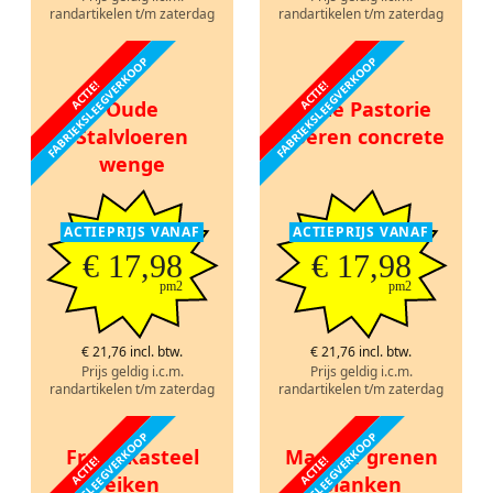
randartikelen t/m zaterdag
randartikelen t/m zaterdag
FABRIEKSLEEGVERKOOP
FABRIEKSLEEGVERKOOP
ACTIE!
ACTIE!
Oude
Oude Pastorie
Stalvloeren
vloeren concrete
wenge
ACTIEPRIJS VANAF
ACTIEPRIJS VANAF
€ 17,98
€ 17,98
pm2
pm2
€ 21,76 incl. btw.
€ 21,76 incl. btw.
Prijs geldig i.c.m.
Prijs geldig i.c.m.
randartikelen t/m zaterdag
randartikelen t/m zaterdag
FABRIEKSLEEGVERKOOP
FABRIEKSLEEGVERKOOP
Frans kasteel
Massief grenen
ACTIE!
ACTIE!
eiken
planken