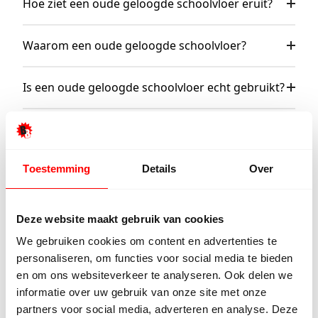
Hoe ziet een oude geloogde schoolvloer eruit?
Waarom een oude geloogde schoolvloer?
Is een oude geloogde schoolvloer echt gebruikt?
Wat onze klanten zeggen
Toestemming
Details
Over
Onze klanten beoordelen ons met een
9/10
Deze website maakt gebruik van cookies
We gebruiken cookies om content en advertenties te
personaliseren, om functies voor social media te bieden
Hester Schaap
Anne 
en om ons websiteverkeer te analyseren. Ook delen we
5/5
informatie over uw gebruik van onze site met onze
partners voor social media, adverteren en analyse. Deze
Top geholpen en voor een mooie prijs
Uitstek