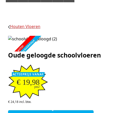
Houten Vloeren
FABRIEKSLEEGVERKOOP
ACTIE!
Oude geloogde schoolvloeren
ACTIEPRIJS VANAF
€ 19,98
pm2
€ 24,18 incl. btw.