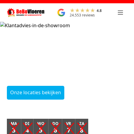
4.8
24.553 reviews
Onze leegverkoop
start
op maandag 3
augustus
Onze locaties bekijken
MA
DI
WO
DO
VR
ZA
3
4
5
6
7
8