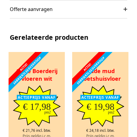
Offerte aanvragen
Gerelateerde producten
FABRIEKSLEEGVERKOOP
FABRIEKSLEEGVERKOOP
ACTIE!
ACTIE!
Oude Boerderij
Oude mud
vloeren wit
Koetshuisvloer
ACTIEPRIJS VANAF
ACTIEPRIJS VANAF
€ 17,98
€ 19,98
pm2
pm2
€ 21,76 incl. btw.
€ 24,18 incl. btw.
Prijs geldig i.c.m.
Prijs geldig i.c.m.