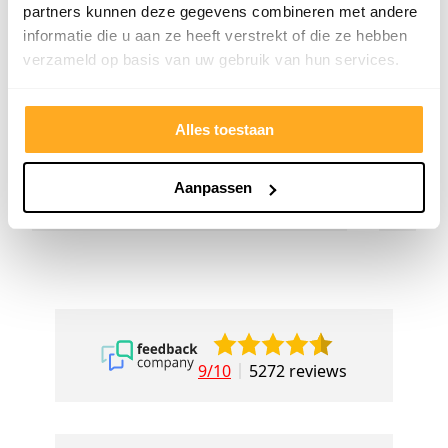
partners kunnen deze gegevens combineren met andere
alles kunnen kopen wat ik wil. Heel
Het tea
informatie die u aan ze heeft verstrekt of die ze hebben
vriendelijk, meedenkend en
denkt e
verzameld op basis van uw gebruik van hun services.
tegemoetkomend personeel! Bedankt!
prettig
goed ge
voor ie
Alles toestaan
persoon
Aanpassen
9/10
5272 reviews