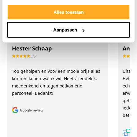
Alles toestaan
Wat onze klanten zeggen
Onze klanten beoordelen ons met een 9/10
Aanpassen
Hester Schaap
Anne
5/5
Top geholpen en voor een mooie prijs alles
Uitste
kunnen kopen wat ik wil. Heel vriendelijk,
Het tea
meedenkend en tegemoetkomend
echt m
personeel! Bedankt!
ervari
geholp
iederee
betrou