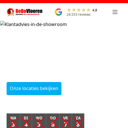
4.8
24.553 reviews
Onze leegverkoop
start
op maandag 3
augustus
Onze locaties bekijken
MA
DI
WO
DO
VR
ZA
3
4
5
6
7
8