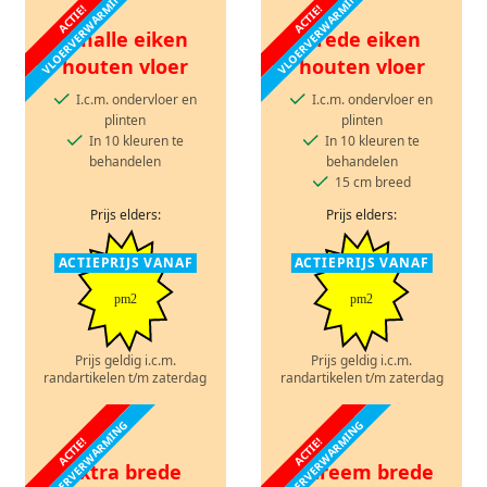
VLOERVERWARMING
VLOERVERWARMING
ACTIE!
ACTIE!
Smalle eiken
Brede eiken
houten vloer
houten vloer
I.c.m. ondervloer en
I.c.m. ondervloer en
plinten
plinten
In 10 kleuren te
In 10 kleuren te
behandelen
behandelen
15 cm breed
Prijs elders:
Prijs elders:
ACTIEPRIJS VANAF
ACTIEPRIJS VANAF
pm2
pm2
Prijs geldig i.c.m.
Prijs geldig i.c.m.
randartikelen t/m zaterdag
randartikelen t/m zaterdag
VLOERVERWARMING
VLOERVERWARMING
ACTIE!
ACTIE!
Extra brede
Extreem brede