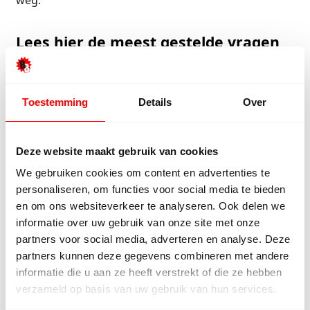
weg.
Lees hier de meest gestelde vragen
Waarom een brede houten vloer?
Toestemming
Details
Over
Houten vloer, waarom brede of smalle planken?
Deze website maakt gebruik van cookies
Wat zijn de voordelen van een brede houten vloer?
We gebruiken cookies om content en advertenties te
personaliseren, om functies voor social media te bieden
Kan een brede houten vloer in combinatie met
en om ons websiteverkeer te analyseren. Ook delen we
vloerverwarming?
informatie over uw gebruik van onze site met onze
partners voor social media, adverteren en analyse. Deze
partners kunnen deze gegevens combineren met andere
informatie die u aan ze heeft verstrekt of die ze hebben
Kom naar de fabriek
Bekijk assortiment
verzameld op basis van uw gebruik van hun services.