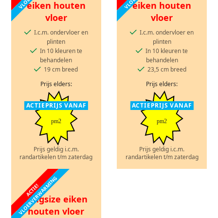
eiken houten
eiken houten
vloer
vloer
I.c.m. ondervloer en
I.c.m. ondervloer en
plinten
plinten
In 10 kleuren te
In 10 kleuren te
behandelen
behandelen
19 cm breed
23,5 cm breed
Prijs elders:
Prijs elders:
ACTIEPRIJS VANAF
ACTIEPRIJS VANAF
pm2
pm2
Prijs geldig i.c.m.
Prijs geldig i.c.m.
randartikelen t/m zaterdag
randartikelen t/m zaterdag
VLOERVERWARMING
ACTIE!
Kingsize eiken
houten vloer