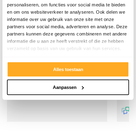
Onze klanten beoordelen ons met een 9/10
personaliseren, om functies voor social media te bieden
en om ons websiteverkeer te analyseren. Ook delen we
informatie over uw gebruik van onze site met onze
Hester Schaap
Anne
partners voor social media, adverteren en analyse. Deze
partners kunnen deze gegevens combineren met andere
5/5
informatie die u aan ze heeft verstrekt of die ze hebben
verzameld op basis van uw gebruik van hun services.
Top geholpen en voor een mooie prijs alles
Uitste
kunnen kopen wat ik wil. Heel vriendelijk,
Het tea
meedenkend en tegemoetkomend
echt m
Alles toestaan
personeel! Bedankt!
ervari
geholp
iederee
Aanpassen
betrou