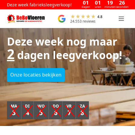
01
01
19
25
Deze week fabrieksleegverkoop!
dagen
uren
minuten
seconden
4.8
24.553 reviews
Deze week nog maar
2
dagen leegverkoop!
Onze locaties bekijken
MA
DI
WO
DO
VR
ZA
3
4
5
6
7
8