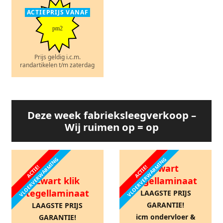
ACTIEPRIJS VANAF
pm2
Prijs geldig i.c.m.
randartikelen t/m zaterdag
Deze week fabrieksleegverkoop –
Wij ruimen op = op
VLOERVERWARMING
VLOERVERWARMING
Zwart
ACTIE!
ACTIE!
Zwart klik
tegellaminaat
tegellaminaat
LAAGSTE PRIJS
GARANTIE!
LAAGSTE PRIJS
icm ondervloer &
GARANTIE!