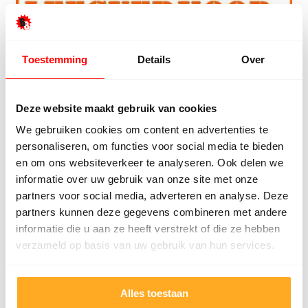
Toestemming
Details
Over
Verschillende soorten zwart laminaat
Zwart laminaat is in een aantal tinten te verkrijgen.
Deze website maakt gebruik van cookies
Daarnaast heeft u keuze uit verschillende decors,
We gebruiken cookies om content en advertenties te
zoals een houtlook, tegellaminaat of patronen zoals
personaliseren, om functies voor social media te bieden
en om ons websiteverkeer te analyseren. Ook delen we
visgraat laminaat en hongaarse punt laminaat zwart.
informatie over uw gebruik van onze site met onze
Ook is een zwarte laminaatvloer met en zonder v-
partners voor social media, adverteren en analyse. Deze
groef verkrijgbaar. Daarnaast heeft u keuze uit
partners kunnen deze gegevens combineren met andere
verschillende
kwaliteitsniveaus
, zodat u voor elke
informatie die u aan ze heeft verstrekt of die ze hebben
ruimte de geschikte laminaatvloer heeft.
verzameld op basis van uw gebruik van hun services.
Kom naar de fabriek
Alles toestaan