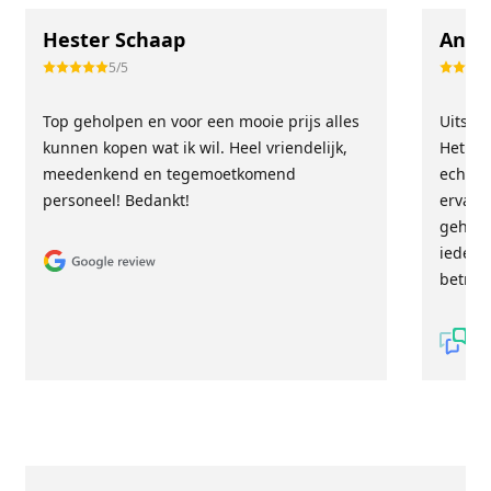
Hester Schaap
Anne
5/5
Top geholpen en voor een mooie prijs alles
Uitste
kunnen kopen wat ik wil. Heel vriendelijk,
Het tea
meedenkend en tegemoetkomend
echt m
personeel! Bedankt!
ervari
geholp
iederee
betrou