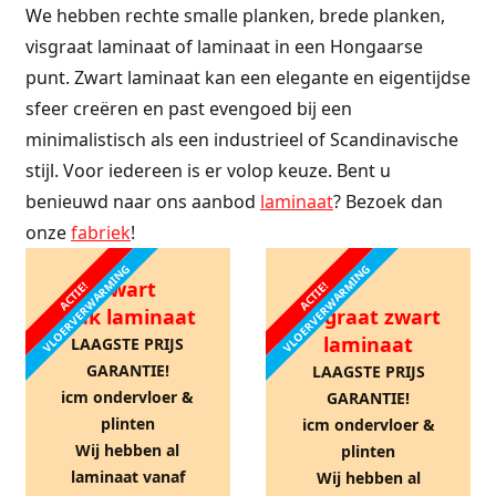
We hebben rechte smalle planken, brede planken,
visgraat laminaat of laminaat in een Hongaarse
punt. Zwart laminaat kan een elegante en eigentijdse
sfeer creëren en past evengoed bij een
minimalistisch als een industrieel of Scandinavische
stijl. Voor iedereen is er volop keuze. Bent u
benieuwd naar ons aanbod
laminaat
? Bezoek dan
onze
fabriek
!
VLOERVERWARMING
VLOERVERWARMING
Zwart
ACTIE!
ACTIE!
vlak laminaat
Visgraat zwart
laminaat
LAAGSTE PRIJS
GARANTIE!
LAAGSTE PRIJS
icm ondervloer &
GARANTIE!
plinten
icm ondervloer &
Wij hebben al
plinten
laminaat vanaf
Wij hebben al