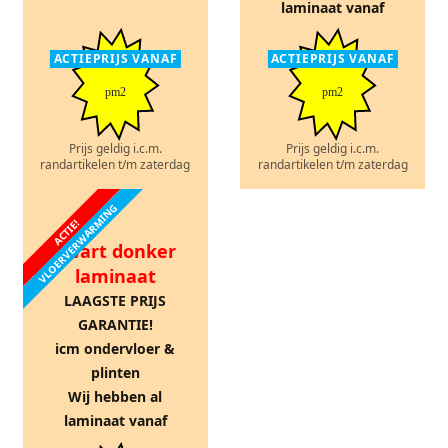
laminaat vanaf
ACTIEPRIJS VANAF
ACTIEPRIJS VANAF
pm2
pm2
Prijs geldig i.c.m.
Prijs geldig i.c.m.
randartikelen t/m zaterdag
randartikelen t/m zaterdag
VLOERVERWARMING
ACTIE!
Zwart donker
laminaat
LAAGSTE PRIJS
GARANTIE!
icm ondervloer &
plinten
Wij hebben al
laminaat vanaf