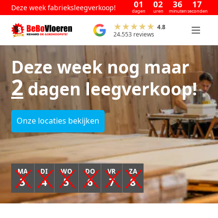
01
02
36
16
Deze week fabrieksleegverkoop!
dagen
uren
minuten
seconden
4.8
24.553 reviews
Deze week nog maar
2
dagen leegverkoop!
Onze locaties bekijken
MA
DI
WO
DO
VR
ZA
3
4
5
6
7
8