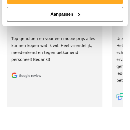
Aanpassen
Hester Schaap
Anne
5/5
Top geholpen en voor een mooie prijs alles
Uitste
kunnen kopen wat ik wil. Heel vriendelijk,
Het tea
meedenkend en tegemoetkomend
echt m
personeel! Bedankt!
ervari
geholp
iederee
betrou