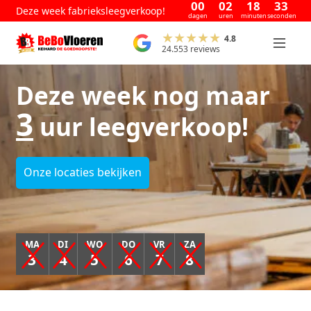
00
02
18
33
Deze week fabrieksleegverkoop!
dagen
uren
minuten
seconden
4.8
24.553 reviews
Deze week nog maar
3
uur leegverkoop!
Onze locaties bekijken
MA
DI
WO
DO
VR
ZA
3
4
5
6
7
8