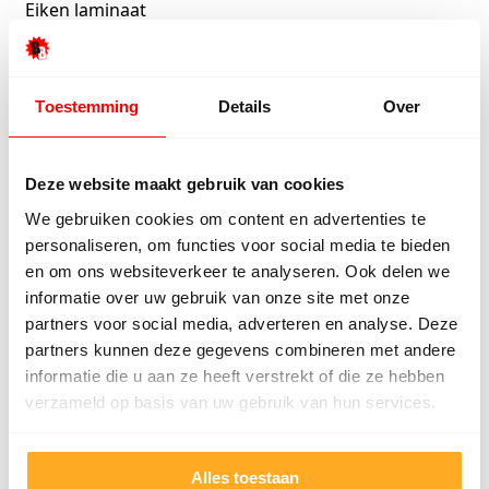
Eiken laminaat
Bekijk alle kleuren
Toestemming
Details
Over
Veel gezochte laminaat merken
Balterio laminaat
Deze website maakt gebruik van cookies
Meister laminaat
We gebruiken cookies om content en advertenties te
Parador laminaat
personaliseren, om functies voor social media te bieden
Krono laminaat
en om ons websiteverkeer te analyseren. Ook delen we
informatie over uw gebruik van onze site met onze
Bekijk alle merken
partners voor social media, adverteren en analyse. Deze
partners kunnen deze gegevens combineren met andere
informatie die u aan ze heeft verstrekt of die ze hebben
verzameld op basis van uw gebruik van hun services.
Wat onze klanten zeggen
Onze klanten beoordelen ons met een 9/10
Alles toestaan