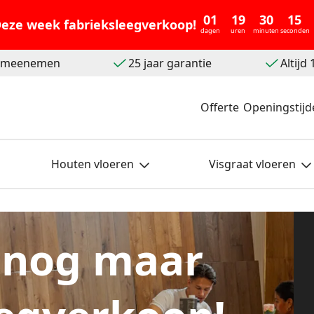
01
19
30
13
eze week fabrieksleegverkoop!
dagen
uren
minuten
seconden
t meenemen
25 jaar garantie
Altijd
Offerte
Openingstijd
Houten vloeren
Visgraat vloeren
 nog maar