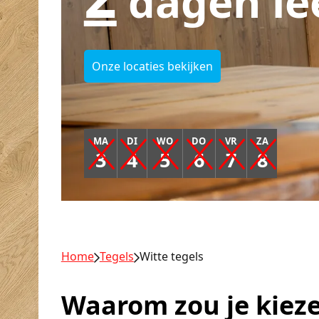
dagen le
Onze locaties bekijken
MA
DI
WO
DO
VR
ZA
3
4
5
6
7
8
Home
Tegels
Witte tegels
Waarom zou je kieze