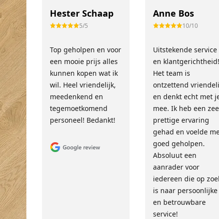
Hester Schaap
Anne Bos
5/5
10/10
Top geholpen en voor
Uitstekende service
een mooie prijs alles
en klantgerichtheid
kunnen kopen wat ik
Het team is
wil. Heel vriendelijk,
ontzettend vriendeli
meedenkend en
en denkt echt met j
tegemoetkomend
mee. Ik heb een zee
personeel! Bedankt!
prettige ervaring
gehad en voelde m
goed geholpen.
Absoluut een
aanrader voor
iedereen die op zoe
is naar persoonlijke
en betrouwbare
service!