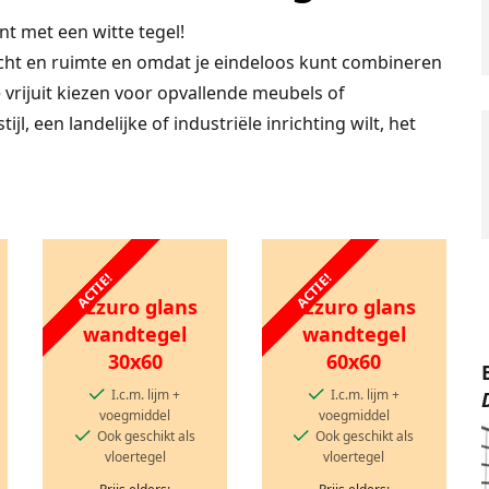
t met een witte tegel!
 licht en ruimte en omdat je eindeloos kunt combineren
 vrijuit kiezen voor opvallende meubels of
jl, een landelijke of industriële inrichting wilt, het
ACTIE!
ACTIE!
Azzuro glans
Azzuro glans
wandtegel
wandtegel
30x60
60x60
I.c.m. lijm +
I.c.m. lijm +
voegmiddel
voegmiddel
Ook geschikt als
Ook geschikt als
vloertegel
vloertegel