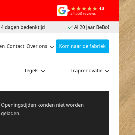
4.8
24.553 reviews
 14 dagen bedenktijd
Al 20 jaar BeBo!
en
Contact
Over ons
Kom naar de fabriek
Tegels
Traprenovatie
Openingstijden konden niet worden
geladen.