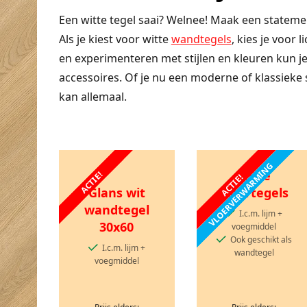
Een witte tegel saai? Welnee! Maak een statemen
Als je kiest voor witte
wandtegels
, kies je voor
en experimenteren met stijlen en kleuren kun je
accessoires. Of je nu een moderne of klassieke sti
kan allemaal.
VLOERVERWARMING
Witte
ACTIE!
ACTIE!
Glans wit
vloertegels
wandtegel
I.c.m. lijm +
30x60
voegmiddel
Ook geschikt als
I.c.m. lijm +
wandtegel
voegmiddel