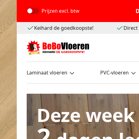
D
Prijzen
excl. btw
Keihard de goedkoopste!
Direc
Laminaat vloeren
PVC-vloeren
Deze week
2