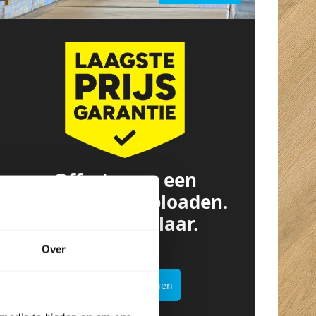
Offerte van een
concurrent? Uploaden.
Besparen. Klaar.
Over
Offertekiller openen