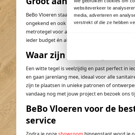
Groot aanbod in witte teg
We gebruiken cookies om cont
websiteverkeer te analyseren
BeBo Vloeren staat bekend om de lage prijzen 
media, adverteren en analys
verstrekt of die ze hebben v
ongekend en ook voor jou hebben we de ideal
metrotegel voor aan de wand tot een mooie grote 
ieder budget én alles direct leverbaar uit eigen
Waar zijn witte tegels toe
Een witte tegel is veelzijdig en past perfect in i
en gaan jarenlang mee, ideaal voor alle sanitair
zijn te plaatsen in unieke patronen of ontwerpen
vandaag nog met jouw project en bezoek ons t
BeBo Vloeren voor de best
service
Zodra je onze
showroom
binnenstapt word je on