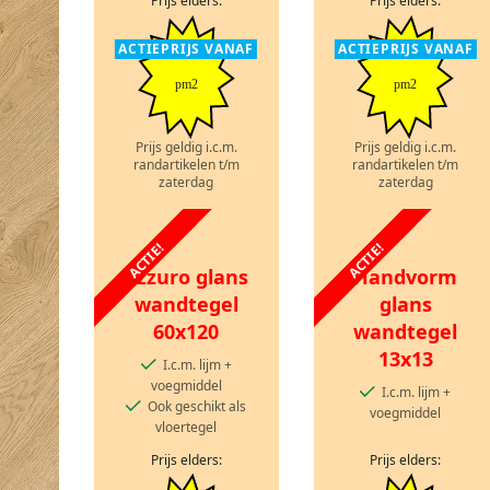
Prijs elders:
Prijs elders:
ACTIEPRIJS VANAF
ACTIEPRIJS VANAF
pm2
pm2
Prijs geldig i.c.m.
Prijs geldig i.c.m.
randartikelen t/m
randartikelen t/m
zaterdag
zaterdag
ACTIE!
ACTIE!
Azzuro glans
Handvorm
wandtegel
glans
60x120
wandtegel
13x13
I.c.m. lijm +
voegmiddel
I.c.m. lijm +
Ook geschikt als
voegmiddel
vloertegel
Prijs elders:
Prijs elders: