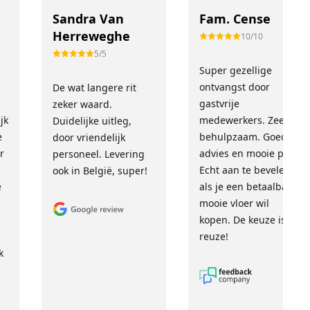
Sandra Van
Fam. Cense
Herreweghe
10/10
5/5
Super gezellige
!
ontvangst door
De wat langere rit
gastvrije
zeker waard.
jk
medewerkers. Zeer
Duidelijke uitleg,
e
behulpzaam. Goed
door vriendelijk
r
advies en mooie prijs.
personeel. Levering
Echt aan te bevelen
ook in België, super!
e
als je een betaalbare,
mooie vloer wil
kopen. De keuze is
reuze!
k