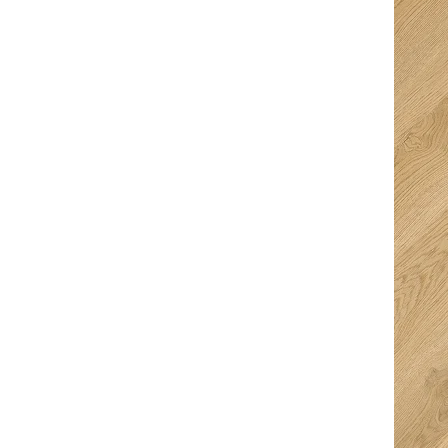
Ingeborg
Kurt Van den
Bouwmeester
Berghe
5/5
5/5
Fijne en snelle
Super goed
service. Ze denken
ontvangen met een
goed mee en je krijgt
hapje en een drankje
ruimte keuze te
erbij. Top prijzen en
drinken en te eten
super service,
erg verassend en
uitermate
super geregeld dus
vriendelijke mensen
alle sterren dik
met professionele
verdiend! Straks
uitleg.
genieten van
prachtige vloeren in
ons huis!