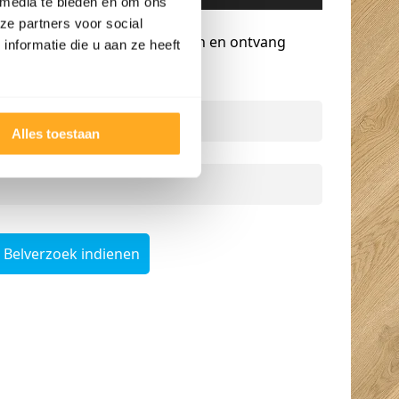
 media te bieden en om ons
Gratis advies op maat
ze partners voor social
Vraag een terugbelverzoek aan en ontvang
nformatie die u aan ze heeft
persoonlijk advies.
Naam
*
Alles toestaan
Telefoonnummer
*
Belverzoek indienen