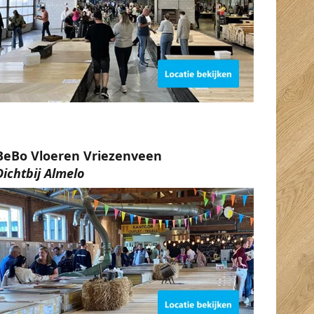
BeBo Vloeren Vriezenveen
Dichtbij Almelo