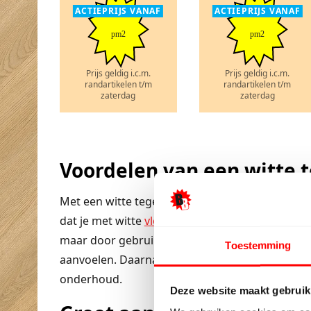
ACTIEPRIJS VANAF
ACTIEPRIJS VANAF
pm2
pm2
Prijs geldig i.c.m.
Prijs geldig i.c.m.
randartikelen t/m
randartikelen t/m
zaterdag
zaterdag
Voordelen van een witte t
Met een witte tegel maak je een ruimte licht, ru
dat je met witte
vloertegels
een ruimte optisch 
maar door gebruik te maken van lichtere kleure
Toestemming
aanvoelen. Daarnaast is een witte vloertegel i
onderhoud.
Deze website maakt gebruik