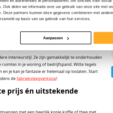
els
ent en advertenties te personaliseren, om functies voor social
. Ook delen we informatie over uw gebruik van onze site met on
en het grote aanbod
tegels
. De keuze bij ons is
e. Deze partners kunnen deze gegevens combineren met andere i
erzameld op basis van uw gebruik van hun services.
e
wand-
of
vloertegel
beschikbaar. Van de klassieke
tegel voor de vloer, bij ons vind je wat je zoekt voor
 voorraad.
Aanpassen
 te passen
edere interieurstijl. Ze zijn gemakkelijk te onderhouden
e ruimtes in je woning of bedrijfspand. Witte tegels
 en je kan je fantasie er helemaal op loslaten. Start
ijdens de
fabrieksleegverkoop
!
e prijs én uitstekende
tvangen met een heerlijk kopje koffie of thee met