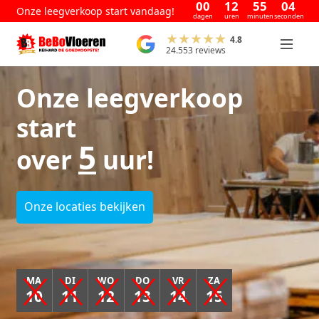
00
12
55
04
Onze leegverkoop start vandaag!
dagen
uren
minuten
seconden
4.8
24.553 reviews
Onze leegverkoop
start
5
over
uur!
Onze locaties bekijken
MA
DI
WO
DO
VR
ZA
10
11
12
13
14
15