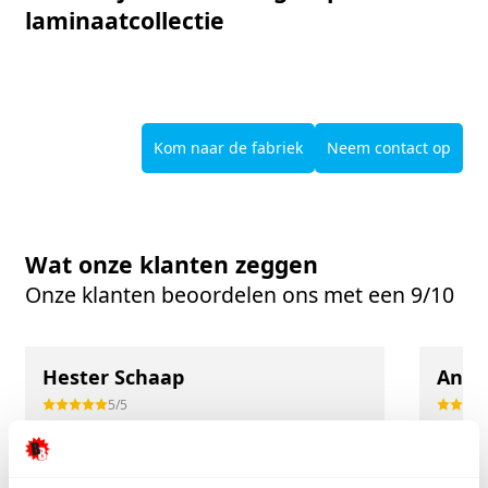
laminaatcollectie
Kom naar de fabriek
Neem contact op
Wat onze klanten zeggen
Onze klanten beoordelen ons met een 9/10
Hester Schaap
Anne
5/5
Top geholpen en voor een mooie prijs alles
Uitste
kunnen kopen wat ik wil. Heel vriendelijk,
Het tea