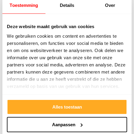
Toestemming
Details
Over
meedenkend en tegemoetkomend
echt m
personeel! Bedankt!
ervari
geholp
Deze website maakt gebruik van cookies
iederee
betrou
We gebruiken cookies om content en advertenties te
personaliseren, om functies voor social media te bieden
en om ons websiteverkeer te analyseren. Ook delen we
informatie over uw gebruik van onze site met onze
partners voor social media, adverteren en analyse. Deze
partners kunnen deze gegevens combineren met andere
informatie die u aan ze heeft verstrekt of die ze hebben
verzameld op basis van uw gebruik van hun services.
9/10
5272 reviews
Alles toestaan
Aanpassen