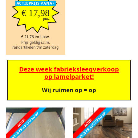
ACTIEPRIJS VANAF
€ 17,98
pm2
€ 21,76 incl. btw.
Prijs geldig i.c.m.
randartikelen t/m zaterdag
Deze week fabrieksleegverkoop
op lamelparket!
Wij ruimen op = op
FABRIEKSLEEGVERKOOP
FABRIEKSLEEGVERKOOP
ACTIE!
ACTIE!