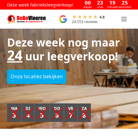
00
23
19
24
Deze week fabrieksleegverkoop!
dagen
uren
minuten
seconden
4.8
24.553 reviews
Deze week nog maar
24
uur leegverkoop!
Onze locaties bekijken
MA
DI
WO
DO
VR
ZA
3
4
5
6
7
8