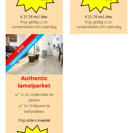
€ 21,76 incl. btw.
€ 21,76 incl. btw.
Prijs geldig i.c.m.
Prijs geldig i.c.m.
randartikelen t/m zaterdag
randartikelen t/m zaterdag
FABRIEKSLEEGVERKOOP
ACTIE!
Authentic
lamelparket
I.c.m. ondervloer en
plinten
In 10 kleuren te
behandelen
Prijs elders
€ 64,98