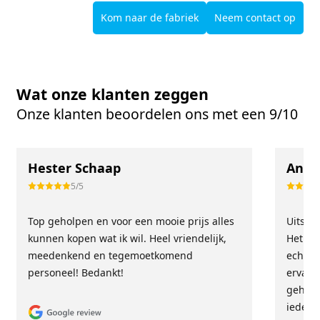
Kom naar de fabriek
Neem contact op
Wat onze klanten zeggen
Onze klanten beoordelen ons met een 9/10
Hester Schaap
Anne
5/5
Top geholpen en voor een mooie prijs alles
Uitste
kunnen kopen wat ik wil. Heel vriendelijk,
Het tea
meedenkend en tegemoetkomend
echt m
personeel! Bedankt!
ervari
geholp
iederee