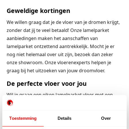
Geweldige kortingen
We willen graag dat je de vloer van je dromen krijgt,
zonder dat jij te veel betaald! Onze lamelparket
aanbiedingen maken het aanschaffen van
lamelparket ontzettend aantrekkelijk. Mocht je er
nog niet helemaal over uit zijn, bezoek dan zeker
onze showroom. Onze vloerenexperts helpen je
graag bij het uitzoeken van jouw droomvloer.
De perfecte vloer voor jou
Wil je graag een eiken lamelparket vloer met een
warme uitstraling of liever beuken lamelparket, wij
hebben de perfecte vloer voor jou! Doordat onze
Toestemming
Details
Over
lamelparket
collectie zeer gevarieerd is, kun jij de
vloer kiezen die past bij jouw smaak én behoeften.