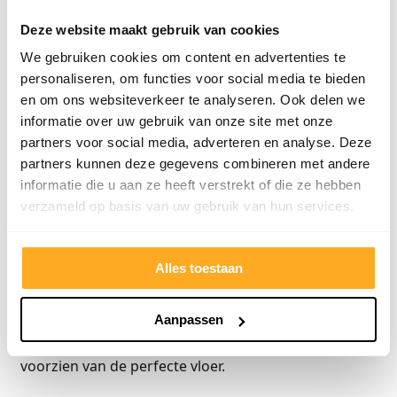
Onze vloerenverkopers staan voor je klaar om jou te
Deze website maakt gebruik van cookies
adviseren en te helpen met het zoeken en kopen van
We gebruiken cookies om content en advertenties te
jouw droomvloer.
personaliseren, om functies voor social media te bieden
en om ons websiteverkeer te analyseren. Ook delen we
Bezoek onze showroom
informatie over uw gebruik van onze site met onze
Ben jij er klaar voor om op zoek te gaan naar jouw
partners voor social media, adverteren en analyse. Deze
partners kunnen deze gegevens combineren met andere
droomvloer? Tijdens je bezoek aan onze showroom
informatie die u aan ze heeft verstrekt of die ze hebben
denken onze vloerenverkopers graag met jou mee
verzameld op basis van uw gebruik van hun services.
en vertellen je alles wat je wilt weten over onze
fantastische vloeren. Wacht niet te lang, want deze
week profiteer je nog van onze fabrieksleegverkoop!
Alles toestaan
Dit betekent dat bijna al onze vloeren in de
aanbieding zijn en jij korting krijgt die kan oplopen
Aanpassen
tot wel 80%. We kunnen niet wachten om je te
voorzien van de perfecte vloer.