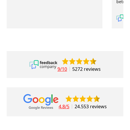
betrou
9/10
5272 reviews
4.8/5
24.553 reviews