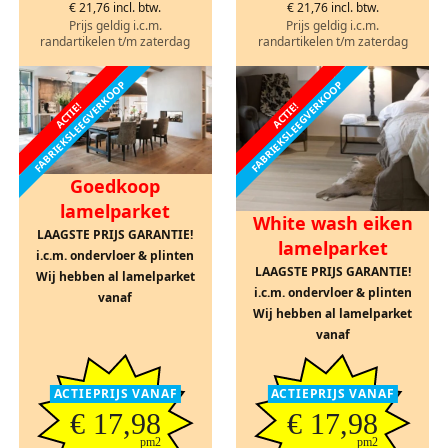
€ 21,76 incl. btw.
€ 21,76 incl. btw.
Prijs geldig i.c.m.
Prijs geldig i.c.m.
randartikelen t/m zaterdag
randartikelen t/m zaterdag
FABRIEKSLEEGVERKOOP
FABRIEKSLEEGVERKOOP
ACTIE!
ACTIE!
Goedkoop
lamelparket
White wash eiken
LAAGSTE PRIJS GARANTIE!
lamelparket
i.c.m. ondervloer & plinten
LAAGSTE PRIJS GARANTIE!
Wij hebben al lamelparket
i.c.m. ondervloer & plinten
vanaf
Wij hebben al lamelparket
vanaf
ACTIEPRIJS VANAF
ACTIEPRIJS VANAF
€ 17,98
€ 17,98
pm2
pm2