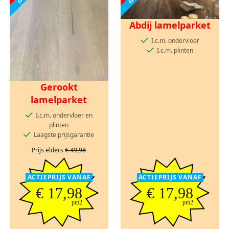
Abdij lamelparket
I.c.m. ondervloer
I.c.m. plinten
Gerookt
lamelparket
I.c.m. ondervloer en
plinten
Laagste prijsgarantie
Prijs elders
€ 49,98
ACTIEPRIJS VANAF
ACTIEPRIJS VANAF
€ 17,98
€ 17,98
pm2
pm2