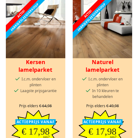
FABRIEKSLEEGVERKOOP
FABRIEKSLEEGVERKOOP
ACTIE!
ACTIE!
Kersen
Naturel
lamelparket
lamelparket
I.c.m. ondervloer en
I.c.m. ondervloer en
plinten
plinten
Laagste prijsgarantie
In 10 kleuren te
behandelen
Prijs elders
€ 64,98
Prijs elders
€ 49,98
ACTIEPRIJS VANAF
ACTIEPRIJS VANAF
€ 17,98
€ 17,98
pm2
pm2