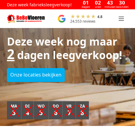
01
02
43
30
Deze week fabrieksleegverkoop!
dagen
uren
minuten
seconden
4.8
24.553 reviews
Deze week nog maar
2
dagen leegverkoop!
Onze locaties bekijken
MA
DI
WO
DO
VR
ZA
3
4
5
6
7
8