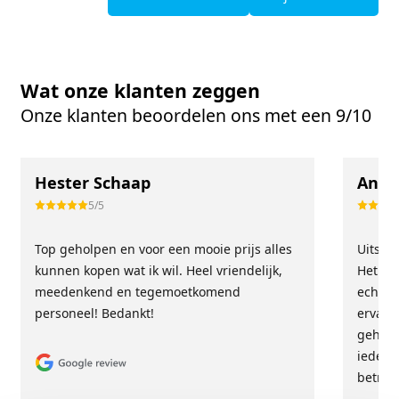
Wat onze klanten zeggen
Onze klanten beoordelen ons met een 9/10
Hester Schaap
Anne
5/5
Top geholpen en voor een mooie prijs alles
Uitste
kunnen kopen wat ik wil. Heel vriendelijk,
Het tea
meedenkend en tegemoetkomend
echt m
personeel! Bedankt!
ervari
geholp
iederee
betrou