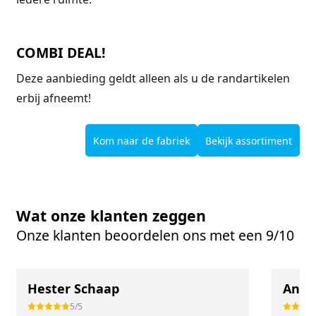
COMBI DEAL!
Deze aanbieding geldt alleen als u de randartikelen
erbij afneemt!
Kom naar de fabriek
Bekijk assortiment
Wat onze klanten zeggen
Onze klanten beoordelen ons met een 9/10
Hester Schaap
Anne
5/5