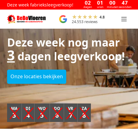
02
01
00
47
Deze week fabrieksleegverkoop!
dagen
uren
minuten
seconden
4.8
24.553 reviews
Deze week nog maar
3
dagen leegverkoop!
Onze locaties bekijken
MA
DI
WO
DO
VR
ZA
3
4
5
6
7
8