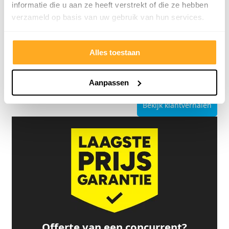
informatie die u aan ze heeft verstrekt of die ze hebben
verzameld op basis van uw gebruik van hun services.
4.8/5
24.553 reviews
Alles toestaan
Aanpassen
Bekijk klantverhalen
Offerte van een concurrent?