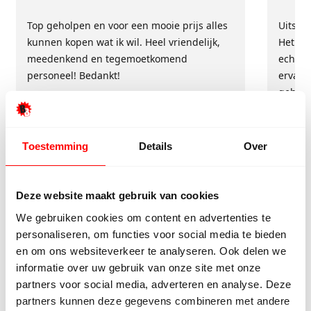
Top geholpen en voor een mooie prijs alles
Uitste
kunnen kopen wat ik wil. Heel vriendelijk,
Het tea
meedenkend en tegemoetkomend
echt m
personeel! Bedankt!
ervari
geholp
iederee
betrou
Toestemming
Details
Over
Deze website maakt gebruik van cookies
We gebruiken cookies om content en advertenties te
personaliseren, om functies voor social media te bieden
en om ons websiteverkeer te analyseren. Ook delen we
informatie over uw gebruik van onze site met onze
partners voor social media, adverteren en analyse. Deze
9/10
5272 reviews
partners kunnen deze gegevens combineren met andere