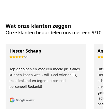
Wat onze klanten zeggen
Onze klanten beoordelen ons met een 9/10
Hester Schaap
Anne
5/5
Top geholpen en voor een mooie prijs alles
Uitste
kunnen kopen wat ik wil. Heel vriendelijk,
Het tea
meedenkend en tegemoetkomend
echt m
personeel! Bedankt!
ervari
geholp
iederee
betrou