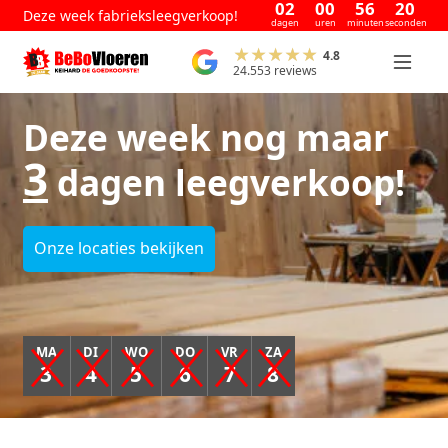
02
00
56
20
Deze week fabrieksleegverkoop!
dagen
uren
minuten
seconden
4.8
24.553 reviews
Deze week nog maar
3
dagen leegverkoop!
Onze locaties bekijken
MA
DI
WO
DO
VR
ZA
3
4
5
6
7
8