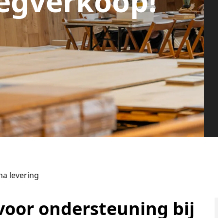
egverkoop!
a levering
oor ondersteuning bij