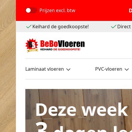
D
Prijzen
excl. btw
Keihard de goedkoopste!
Direc
Laminaat vloeren
PVC-vloeren
Deze week
3