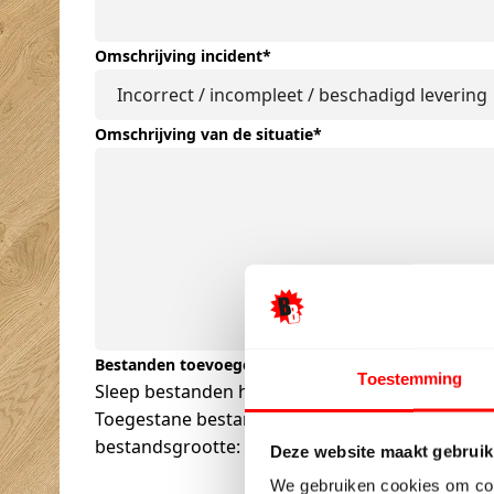
Omschrijving incident
*
Omschrijving van de situatie
*
Bestanden toevoegen
*
Toestemming
Sleep bestanden hierheen of
Selecteer bestanden
Toegestane bestandstypen: mov, mp4, avi, mkv, w
bestandsgrootte: 5 MB, Max. aantal bestanden: 
Deze website maakt gebruik
We gebruiken cookies om cont