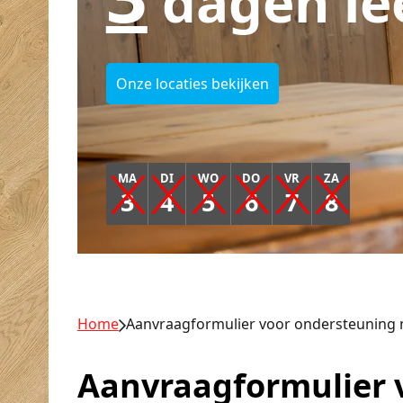
dagen le
Onze locaties bekijken
MA
DI
WO
DO
VR
ZA
3
4
5
6
7
8
Home
Aanvraagformulier voor ondersteuning n
Aanvraagformulier v