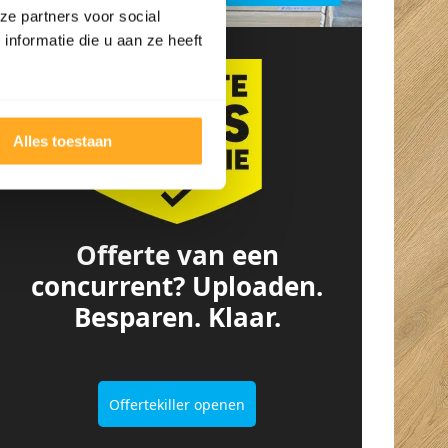
ze partners voor social
nformatie die u aan ze heeft
Alles toestaan
Offerte van een
concurrent? Uploaden.
Besparen. Klaar.
Ingeborg
Kurt Van den
Bouwmeester
Berghe
5/5
5/5
Offertekiller openen
Fijne en snelle
Super goed
service. Ze denken
ontvangen met een