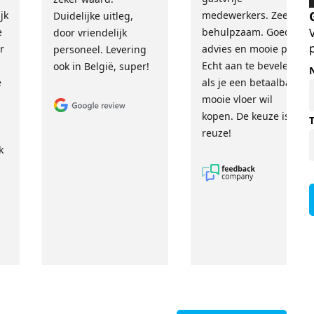
jk
medewerkers. Zeer
Duidelijke uitleg,
e
behulpzaam. Goed
door vriendelijk
r
advies en mooie prijs.
personeel. Levering
Echt aan te bevelen
ook in België, super!
e
als je een betaalbare,
mooie vloer wil
kopen. De keuze is
reuze!
k