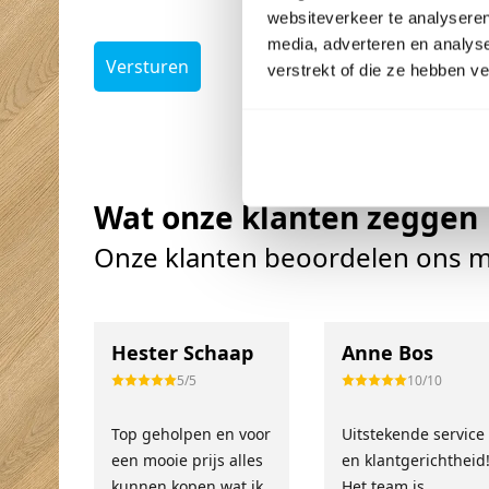
websiteverkeer te analyseren
media, adverteren en analys
Versturen
verstrekt of die ze hebben v
Wat onze klanten zeggen
Onze klanten beoordelen ons m
Hester Schaap
Anne Bos
5/5
10/10
Top geholpen en voor
Uitstekende service
een mooie prijs alles
en klantgerichtheid
kunnen kopen wat ik
Het team is