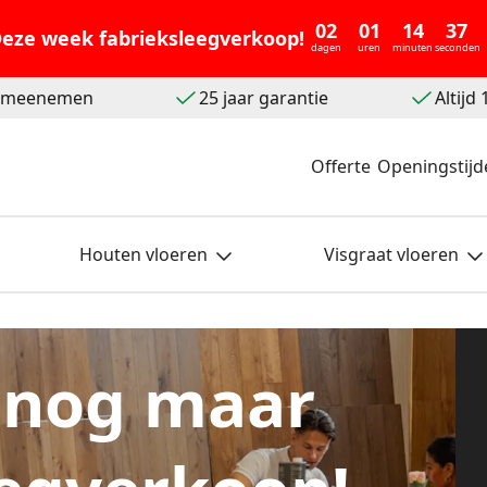
02
01
14
37
eze week fabrieksleegverkoop!
dagen
uren
minuten
seconden
t meenemen
25 jaar garantie
Altijd
Offerte
Openingstijd
Houten vloeren
Visgraat vloeren
 nog maar