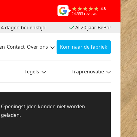
4.8
24.553 reviews
 14 dagen bedenktijd
Al 20 jaar BeBo!
en
Contact
Over ons
Kom naar de fabriek
Tegels
Traprenovatie
Openingstijden konden niet worden
geladen.