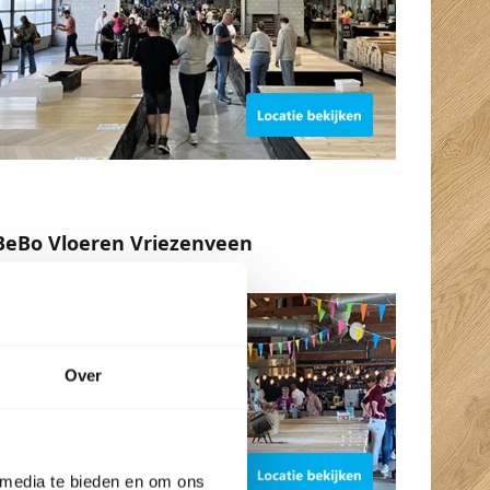
BeBo Vloeren Vriezenveen
Dichtbij Almelo
Over
 media te bieden en om ons