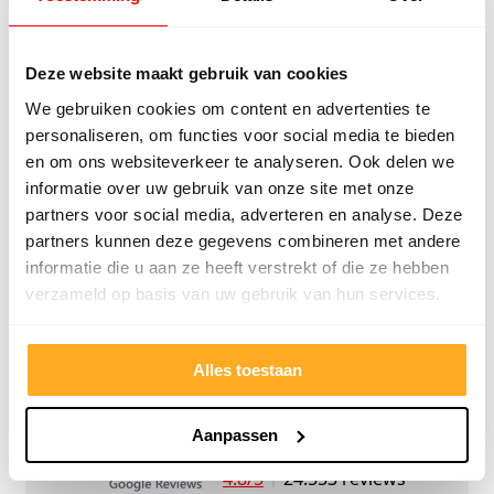
personeel! Bedankt!
ervari
geholp
iederee
Deze website maakt gebruik van cookies
betrou
We gebruiken cookies om content en advertenties te
personaliseren, om functies voor social media te bieden
en om ons websiteverkeer te analyseren. Ook delen we
informatie over uw gebruik van onze site met onze
partners voor social media, adverteren en analyse. Deze
partners kunnen deze gegevens combineren met andere
informatie die u aan ze heeft verstrekt of die ze hebben
verzameld op basis van uw gebruik van hun services.
9/10
5272 reviews
Alles toestaan
Aanpassen
4.8/5
24.553 reviews