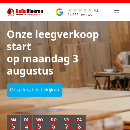
4.8
24.553 reviews
Onze leegverkoop
start
op maandag 3
augustus
Onze locaties bekijken
MA
DI
WO
DO
VR
ZA
3
4
5
6
7
8