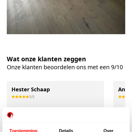
Wat onze klanten zeggen
Onze klanten beoordelen ons met een 9/10
Hester Schaap
Anne
5/5
Top geholpen en voor een mooie prijs alles
Uitste
kunnen kopen wat ik wil. Heel vriendelijk,
Het tea
meedenkend en tegemoetkomend
echt m
Toestemming
Details
Over