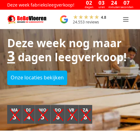
02
03
24
07
Deze week fabrieksleegverkoop!
dagen
uren
minuten
seconden
4.8
24.553 reviews
Deze week nog maar
3
dagen leegverkoop!
Onze locaties bekijken
MA
DI
WO
DO
VR
ZA
3
4
5
6
7
8