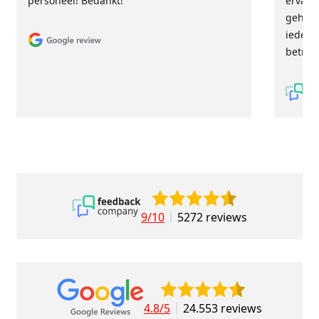
personeel! Bedankt!
ervari
geholp
iederee
betrou
9/10
5272 reviews
4.8/5
24.553 reviews