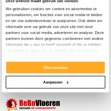
Deze website maakt gebruik van cookies
We gebruiken cookies om content en advertenties te
Gratis advies op maat
personaliseren, om functies voor social media te bieden
Vraag een terugbelverzoek aan en ontvang
en om ons websiteverkeer te analyseren. Ook delen we
persoonlijk advies.
informatie over uw gebruik van onze site met onze
Naam
*
partners voor social media, adverteren en analyse. Deze
partners kunnen deze gegevens combineren met andere
informatie die u aan ze heeft verstrekt of die ze hebben
Telefoonnummer
*
verzameld op basis van uw gebruik van hun services.
Alles toestaan
Belverzoek indienen
Aanpassen