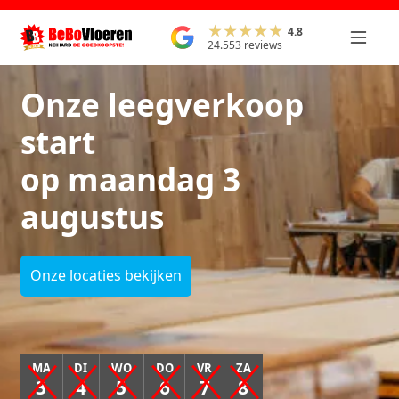
4.8
24.553 reviews
Onze leegverkoop
start
op maandag 3
augustus
Onze locaties bekijken
MA
DI
WO
DO
VR
ZA
3
4
5
6
7
8