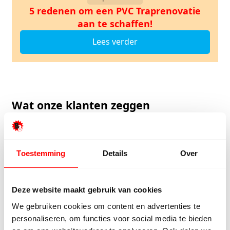
5 redenen om een PVC Traprenovatie
aan te schaffen!
Lees verder
Wat onze klanten zeggen
Onze klanten beoordelen ons met een 9/10
Toestemming
Details
Over
Hester Schaap
Anne
5/5
Deze website maakt gebruik van cookies
Top geholpen en voor een mooie prijs alles
Uitste
We gebruiken cookies om content en advertenties te
kunnen kopen wat ik wil. Heel vriendelijk,
Het tea
personaliseren, om functies voor social media te bieden
meedenkend en tegemoetkomend
echt m