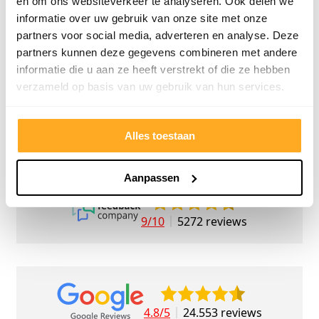
en om ons websiteverkeer te analyseren. Ook delen we
personeel! Bedankt!
ervari
informatie over uw gebruik van onze site met onze
geholp
partners voor social media, adverteren en analyse. Deze
iederee
partners kunnen deze gegevens combineren met andere
betrou
informatie die u aan ze heeft verstrekt of die ze hebben
verzameld op basis van uw gebruik van hun services.
Alles toestaan
Aanpassen
9/10
5272 reviews
4.8/5
24.553 reviews