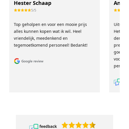
Hester Schaap
Anne 
5/5
Top geholpen en voor een mooie prijs
Uitstek
alles kunnen kopen wat ik wil. Heel
Het tea
vriendelijk, meedenkend en
denkt e
tegemoetkomend personeel! Bedankt!
prettig
goed ge
voor ie
persoon