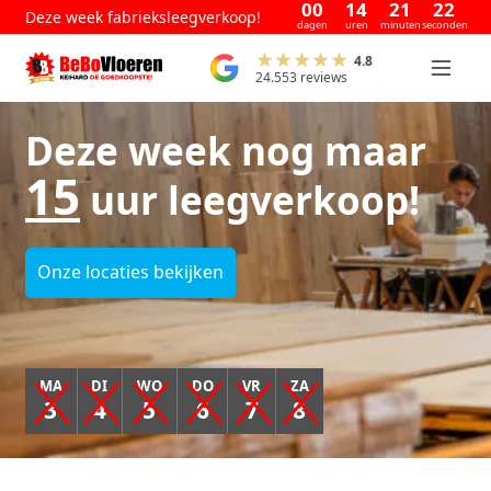
00
14
21
21
Deze week fabrieksleegverkoop!
dagen
uren
minuten
seconden
4.8
24.553 reviews
Deze week nog maar
15
uur leegverkoop!
Onze locaties bekijken
MA
DI
WO
DO
VR
ZA
3
4
5
6
7
8