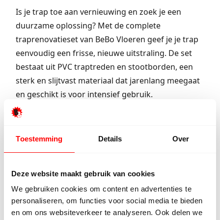
Is je trap toe aan vernieuwing en zoek je een
duurzame oplossing? Met de complete
traprenovatieset van BeBo Vloeren geef je je trap
eenvoudig een frisse, nieuwe uitstraling. De set
bestaat uit PVC traptreden en stootborden, een
sterk en slijtvast materiaal dat jarenlang meegaat
en geschikt is voor intensief gebruik.
Deze uitvoering is uitgevoerd in beige betonlook,
een lichte en warme kleur die rust brengt in je
Toestemming
Details
Over
interieur. Je kunt kiezen voor bijpassende
stootborden in dezelfde tint, of juist voor witte
stootborden voor wat extra contrast en een frisse
Deze website maakt gebruik van cookies
uitstraling.
We gebruiken cookies om content en advertenties te
personaliseren, om functies voor social media te bieden
Benieuwd naar alle mogelijkheden? Kom langs in
en om ons websiteverkeer te analyseren. Ook delen we
onze showroom en bekijk de kwaliteit en