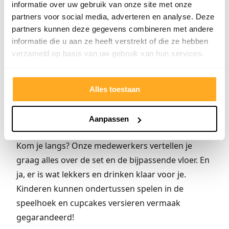
informatie over uw gebruik van onze site met onze
afwerking van dichtbij. We helpen je graag verder.
partners voor social media, adverteren en analyse. Deze
partners kunnen deze gegevens combineren met andere
informatie die u aan ze heeft verstrekt of die ze hebben
PVC-vloer beige matchen met je
verzameld op basis van uw gebruik van hun services.
trap
Bij ons in de groothandel vind je de perfecte vloer
Alles toestaan
bij je traprenovatieset. In dit geval een
PVC-vloer
in Beige betonlook
, zodat trap en vloer mooi op
Aanpassen
elkaar aansluiten.
Kom je langs? Onze medewerkers vertellen je
graag alles over de set en de bijpassende vloer. En
ja, er is wat lekkers en drinken klaar voor je.
Kinderen kunnen ondertussen spelen in de
speelhoek en cupcakes versieren vermaak
gegarandeerd!