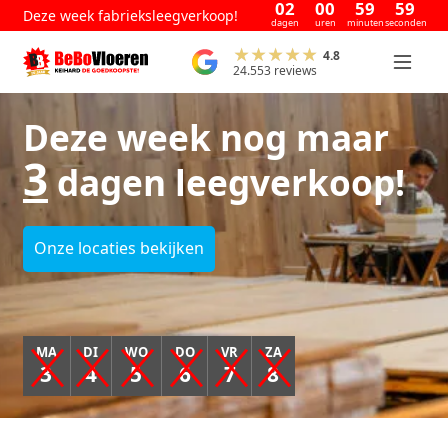
02
00
59
58
Deze week fabrieksleegverkoop!
dagen
uren
minuten
seconden
4.8
24.553 reviews
Deze week nog maar
3
dagen leegverkoop!
Onze locaties bekijken
MA
DI
WO
DO
VR
ZA
3
4
5
6
7
8