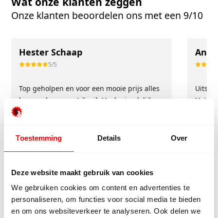
Wat onze klanten zeggen
Onze klanten beoordelen ons met een 9/10
Hester Schaap
Anne
5/5
Top geholpen en voor een mooie prijs alles
Uitste
kunnen kopen wat ik wil. Heel vriendelijk,
Het tea
meedenkend en tegemoetkomend
echt m
personeel! Bedankt!
ervari
geholp
Toestemming
Details
Over
iederee
betrou
Deze website maakt gebruik van cookies
We gebruiken cookies om content en advertenties te
personaliseren, om functies voor social media te bieden
en om ons websiteverkeer te analyseren. Ook delen we