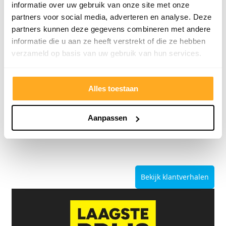
informatie over uw gebruik van onze site met onze
partners voor social media, adverteren en analyse. Deze
partners kunnen deze gegevens combineren met andere
informatie die u aan ze heeft verstrekt of die ze hebben
verzameld op basis van uw gebruik van hun services.
9/10
5272 reviews
Alles toestaan
Aanpassen
4.8/5
24.553 reviews
Bekijk klantverhalen