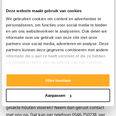
Deze website maakt gebruik van cookies
Goedkope gelakte houten vloeren vind
We gebruiken cookies om content en advertenties te
je bij Bebo Parket
personaliseren, om functies voor social media te bieden
Bij Bebo Parket vind je naast onbehandelde houten
en om ons websiteverkeer te analyseren. Ook delen we
vloeren ook gelakt parket binnen het assortiment.
informatie over uw gebruik van onze site met onze
partners voor social media, adverteren en analyse. Deze
Deze kant en klare vloeren leveren we uit voorraad,
partners kunnen deze gegevens combineren met andere
zodat u de vloer direct mee kunt nemen naar huis.
informatie die u aan ze heeft verstrekt of die ze hebben
Wekelijks komen er weer nieuwe trendvloeren
verzameld op basis van uw gebruik van hun services.
binnen. Ook bij de partij verkoop en in onze outlet
verkopen we gelakt parket vloeren tegen de laagste
Alles toestaan
prijzen. Kom dus snel naar de fabriek om deze
vloeren te bekijken en wellicht zelfs te kopen.
Aanpassen
Wil je meer informatie over gelakt parket of over een
gelakte houten vloeren? Neem dan gerust contact
met ons op. Dat kan per telefoon 0546-750238, per