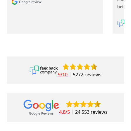
betrou
9/10
5272 reviews
4.8/5
24.553 reviews