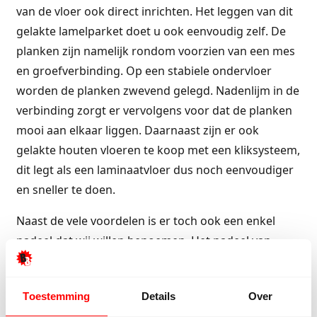
van de vloer ook direct inrichten. Het leggen van dit
gelakte lamelparket doet u ook eenvoudig zelf. De
planken zijn namelijk rondom voorzien van een mes
en groefverbinding. Op een stabiele ondervloer
worden de planken zwevend gelegd. Nadenlijm in de
verbinding zorgt er vervolgens voor dat de planken
mooi aan elkaar liggen. Daarnaast zijn er ook
gelakte houten vloeren te koop met een kliksysteem,
dit legt als een laminaatvloer dus noch eenvoudiger
en sneller te doen.
Naast de vele voordelen is er toch ook een enkel
nadeel dat wij willen benoemen. Het nadeel van
gelakt parket is dat krassen op de vloer niet weg te
werken zijn. Na een polish behandeling vallen ze wel
Toestemming
Details
Over
iets minder op.