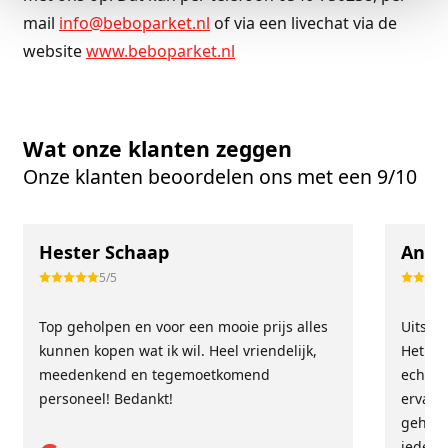
mail
info@beboparket.nl
of via een livechat via de
website
www.beboparket.nl
Wat onze klanten zeggen
Onze klanten beoordelen ons met een 9/10
Hester Schaap
Anne
5/5
Top geholpen en voor een mooie prijs alles
Uitste
kunnen kopen wat ik wil. Heel vriendelijk,
Het tea
meedenkend en tegemoetkomend
echt m
personeel! Bedankt!
ervari
geholp
iederee