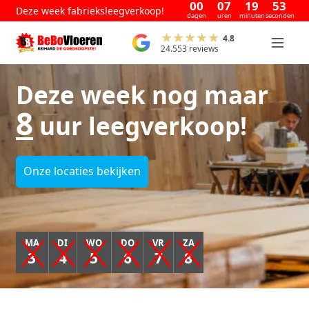
00
07
19
52
Deze week fabrieksleegverkoop!
dagen
uren
minuten
seconden
4.8
24.553 reviews
Deze week nog maar
8
uur leegverkoop!
Onze locaties bekijken
MA
DI
WO
DO
VR
ZA
3
4
5
6
7
8