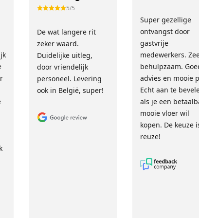
5/5
Super gezellige
!
ontvangst door
De wat langere rit
gastvrije
zeker waard.
jk
medewerkers. Zeer
Duidelijke uitleg,
e
behulpzaam. Goed
door vriendelijk
r
advies en mooie prijs.
personeel. Levering
Echt aan te bevelen
ook in België, super!
e
als je een betaalbare,
mooie vloer wil
kopen. De keuze is
reuze!
k