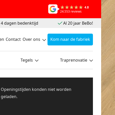
4.8
24.553 reviews
 14 dagen bedenktijd
Al 20 jaar BeBo!
en
Contact
Over ons
Kom naar de fabriek
Tegels
Traprenovatie
Openingstijden konden niet worden
geladen.