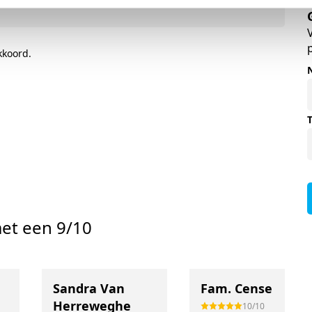
kkoord.
et een 9/10
Sandra Van
Fam. Cense
Herreweghe
10/10