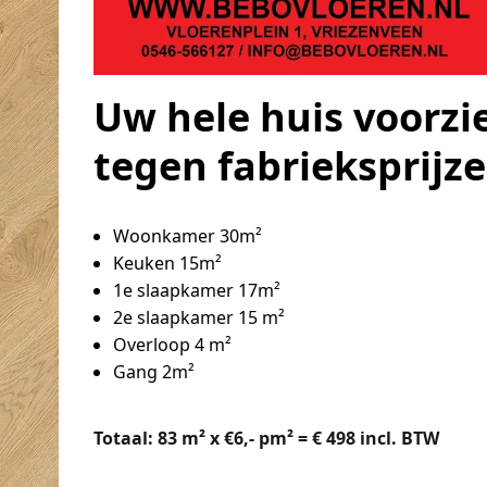
Uw hele huis voorzi
tegen fabrieksprijze
Woonkamer 30m²
Keuken 15m²
1e slaapkamer 17m²
2e slaapkamer 15 m²
Overloop 4 m²
Gang 2m²
Totaal: 83 m² x €6,- pm² = € 498 incl. BTW