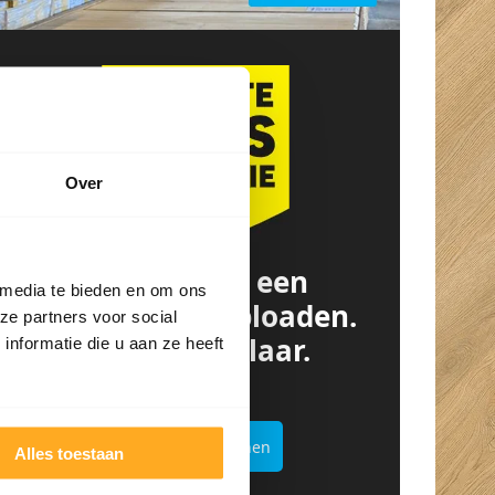
Over
Offerte van een
 media te bieden en om ons
concurrent? Uploaden.
ze partners voor social
Besparen. Klaar.
nformatie die u aan ze heeft
Offertekiller openen
Alles toestaan