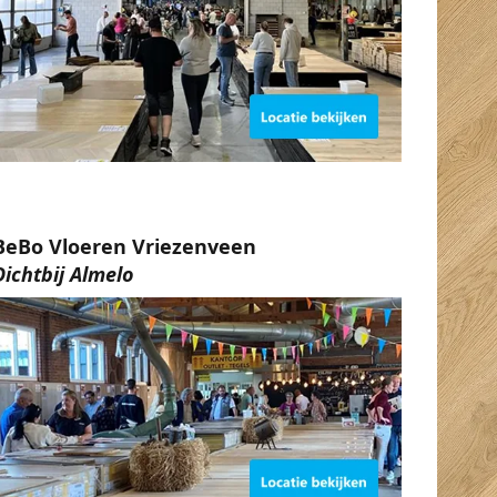
BeBo Vloeren Vriezenveen
Dichtbij Almelo