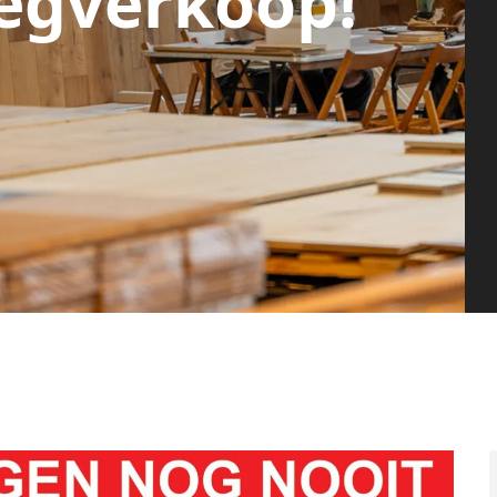
egverkoop!
g