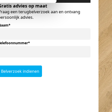
Gratis advies op maat
Vraag een terugbelverzoek aan en ontvang
persoonlijk advies.
Naam
*
Telefoonnummer
*
Belverzoek indienen
Ingeborg
Kurt Van den
Bouwmeester
Berghe