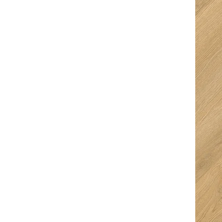
5/5
5/5
Fijne en snelle
Super goed
service. Ze denken
ontvangen met een
goed mee en je krijgt
hapje en een drankje
ruimte keuze te
erbij. Top prijzen en
drinken en te eten
super service,
erg verassend en
uitermate
super geregeld dus
vriendelijke mensen
alle sterren dik
met professionele
verdiend! Straks
uitleg.
genieten van
prachtige vloeren in
ons huis!