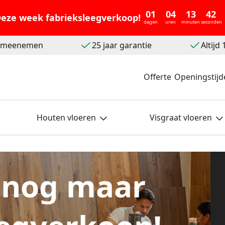
01
04
13
41
eze week fabrieksleegverkoop!
dagen
uren
minuten
seconden
t meenemen
25 jaar garantie
Altijd
Offerte
Openingstijd
Houten vloeren
Visgraat vloeren
 nog maar