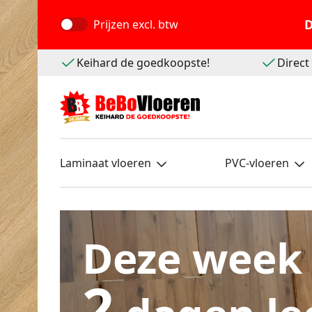
D
Prijzen
excl. btw
Keihard de goedkoopste!
Direc
Laminaat vloeren
PVC-vloeren
Deze week
2