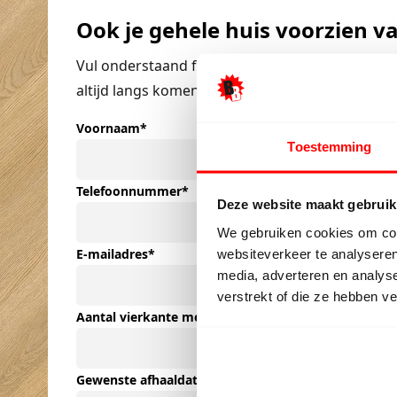
Ook je gehele huis voorzien v
Vul onderstaand formulier in met je gegevens, 
altijd langs komen in
onze fabriek
aan de Boven
Voornaam
*
Toestemming
Telefoonnummer
*
Deze website maakt gebruik
We gebruiken cookies om cont
E-mailadres
*
websiteverkeer te analyseren
media, adverteren en analys
verstrekt of die ze hebben v
Aantal vierkante meters (M²)
*
Gewenste afhaaldatum
*