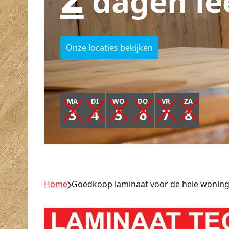
dagen le
Onze locaties bekijken
MA
DI
WO
DO
VR
ZA
3
4
5
6
7
8
Home
Goedkoop laminaat voor de hele wonin