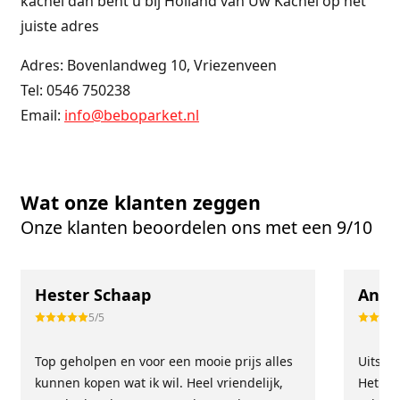
kachel dan bent u bij Holland van Uw Kachel op het
juiste adres
Adres: Bovenlandweg 10, Vriezenveen
Tel: 0546 750238
Email:
info@beboparket.nl
Wat onze klanten zeggen
Onze klanten beoordelen ons met een 9/10
Hester Schaap
Anne
5/5
Top geholpen en voor een mooie prijs alles
Uitste
kunnen kopen wat ik wil. Heel vriendelijk,
Het tea