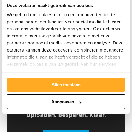
4.8/5
24.553 reviews
Deze website maakt gebruik van cookies
We gebruiken cookies om content en advertenties te
personaliseren, om functies voor social media te bieden
en om ons websiteverkeer te analyseren. Ook delen we
informatie over uw gebruik van onze site met onze
Bekijk klantverhalen
partners voor social media, adverteren en analyse. Deze
partners kunnen deze gegevens combineren met andere
informatie die u aan ze heeft verstrekt of die ze hebben
verzameld op basis van uw gebruik van hun services.
Alles toestaan
Aanpassen
Offerte van een concurrent?
Uploaden. Besparen. Klaar.