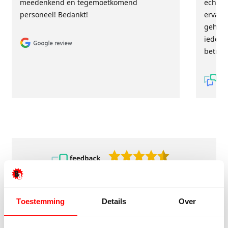
meedenkend en tegemoetkomend
echt m
personeel! Bedankt!
ervari
geholp
iederee
betrou
9/10
5272 reviews
Toestemming
Details
Over