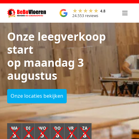
4.8
24.553 reviews
Onze leegverkoop
start
op maandag 3
augustus
Onze locaties bekijken
MA
DI
WO
DO
VR
ZA
3
4
5
6
7
8