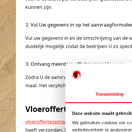
kunnen zijn.
Vul Uw gegevens in op het aanvraagformulie
Vul uw gegevens in en de omschrijving van de
duidelijk mogelijk zodat de bedrijven U zo speci
Ontvang meerdere offertes naar Uw wens.
Zodra U de aanvraag heeft verzonden ontvangt 
maat. Het verplicht tot niets.
Toestemming
Vloerofferteopmaat.nl
Deze website maakt gebruik
vloerofferteopmaat
.nl brengt u in contact me
We gebruiken cookies om cont
heeft verzonden. De bedrijven kunnen na ont
websiteverkeer te analyseren