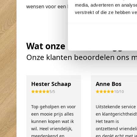
media, adverteren en analys
wensen voor een houten vloer zo specifiek moge
verstrekt of die ze hebben v
Wat onze klanten zeggen
Onze klanten beoordelen ons m
Hester Schaap
Anne Bos
5/5
10/10
Top geholpen en voor
Uitstekende service
een mooie prijs alles
en klantgerichtheid
kunnen kopen wat ik
Het team is
wil. Heel vriendelijk,
ontzettend vriendeli
meedenkend en
en denkt echt met j