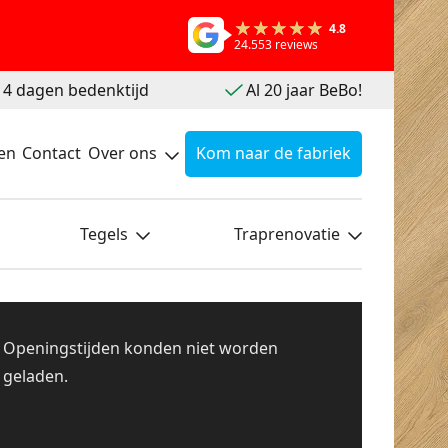
4.8
24.553 reviews
 14 dagen bedenktijd
Al 20 jaar BeBo!
en
Contact
Over ons
Kom naar de fabriek
Tegels
Traprenovatie
Openingstijden konden niet worden
geladen.