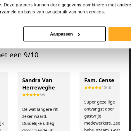
e. Deze partners kunnen deze gegevens combineren met andere i
lijk te behandelen.
erzameld op basis van uw gebruik van hun services.
Aanpassen
et een 9/10
Sandra Van
Fam. Cense
Herreweghe
10/10
5/5
Super gezellige
!
ontvangst door
De wat langere rit
gastvrije
zeker waard.
jk
medewerkers. Zeer
Duidelijke uitleg,
e
behulpzaam. Goed
door vriendelijk