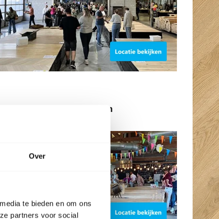
BeBo Vloeren Vriezenveen
Dichtbij Almelo
Over
 media te bieden en om ons
ze partners voor social