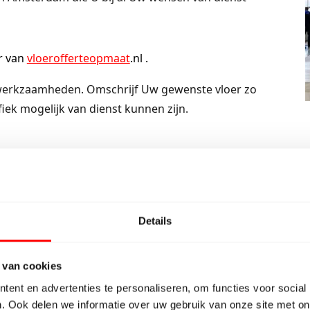
r van
vloerofferteopmaat
.nl .
 werkzaamheden. Omschrijf Uw gewenste vloer zo
fiek mogelijk van dienst kunnen zijn.
U binnen 2 minuten de scherpste vloerofferte op
Details
 van cookies
t parketleggers in Amsterdam nadat U de aanvraag
ent en advertenties te personaliseren, om functies voor social
vangst van de aanvraag contact met U opnemen om Uw
. Ook delen we informatie over uw gebruik van onze site met on