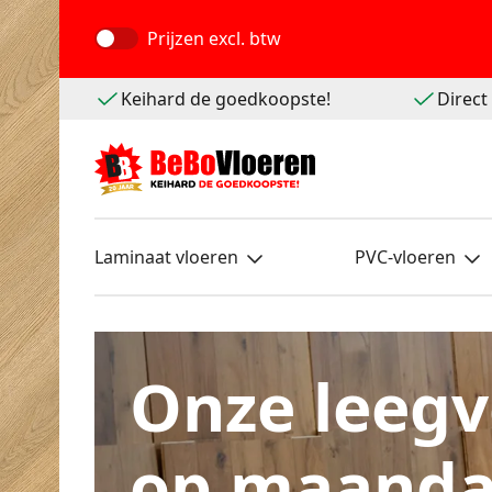
Prijzen
excl. btw
Keihard de goedkoopste!
Direc
Laminaat vloeren
PVC-vloeren
Onze leegv
op maanda