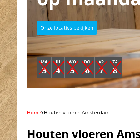
Onze locaties bekijken
MA
DI
WO
DO
VR
ZA
3
4
5
6
7
8
Home
Houten vloeren Amsterdam
Houten vloeren Am