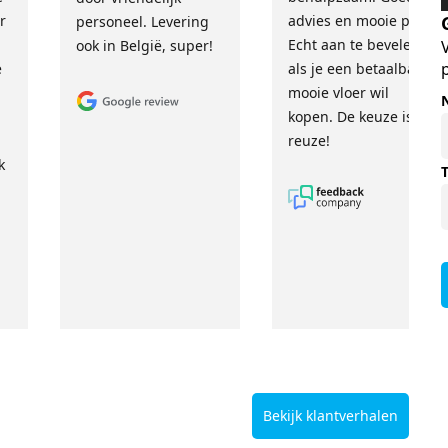
r
advies en mooie prijs.
personeel. Levering
Echt aan te bevelen
ook in België, super!
e
als je een betaalbare,
mooie vloer wil
kopen. De keuze is
reuze!
k
Bekijk klantverhalen