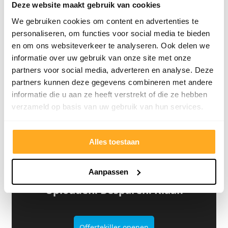
Deze website maakt gebruik van cookies
We gebruiken cookies om content en advertenties te
personaliseren, om functies voor social media te bieden
en om ons websiteverkeer te analyseren. Ook delen we
Bekijk klantverhalen
informatie over uw gebruik van onze site met onze
partners voor social media, adverteren en analyse. Deze
partners kunnen deze gegevens combineren met andere
informatie die u aan ze heeft verstrekt of die ze hebben
verzameld op basis van uw gebruik van hun services.
Alles toestaan
Aanpassen
Offerte van een concurrent?
Uploaden. Besparen. Klaar.
Offertekiller openen