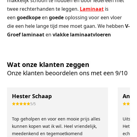
makkelijk schoon te houden en door iedereen met
twee rechterhanden te leggen.
Laminaat
is
een
goedkope
en
goede
oplossing voor een vloer
die een hele lange tijd mee moet gaan. We hebben
V-
Groef
laminaat
en
vlakke
laminaatvloeren
Wat onze klanten zeggen
Onze klanten beoordelen ons met een 9/10
Hester Schaap
Anne
5/5
Top geholpen en voor een mooie prijs alles
Uitste
kunnen kopen wat ik wil. Heel vriendelijk,
Het tea
meedenkend en tegemoetkomend
echt m