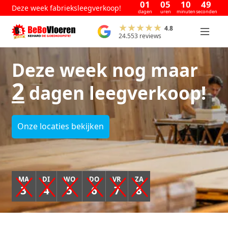
01
05
10
49
Deze week fabrieksleegverkoop!
dagen
uren
minuten
seconden
4.8
24.553 reviews
Deze week nog maar
2
dagen leegverkoop!
Onze locaties bekijken
MA
DI
WO
DO
VR
ZA
3
4
5
6
7
8