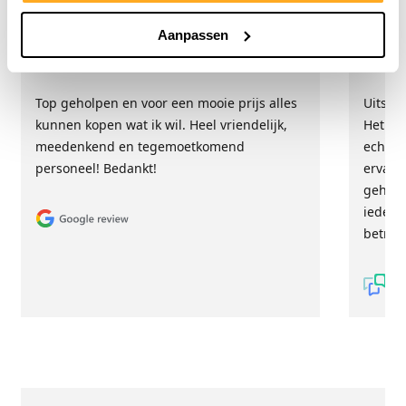
Hester Schaap
Anne
Aanpassen
5/5
Top geholpen en voor een mooie prijs alles
Uitste
kunnen kopen wat ik wil. Heel vriendelijk,
Het tea
meedenkend en tegemoetkomend
echt m
personeel! Bedankt!
ervari
geholp
iederee
betrou