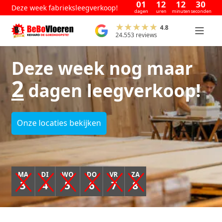
01
12
12
29
Deze week fabrieksleegverkoop!
dagen
uren
minuten
seconden
4.8
24.553 reviews
Deze week nog maar
2
dagen leegverkoop!
Onze locaties bekijken
MA
DI
WO
DO
VR
ZA
3
4
5
6
7
8